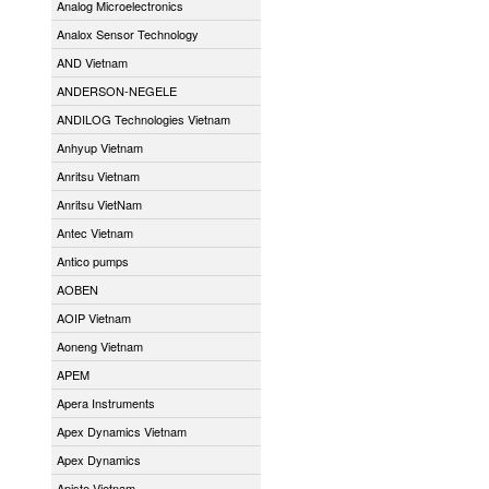
Analog Microelectronics
Analox Sensor Technology
AND Vietnam
ANDERSON-NEGELE
ANDILOG Technologies Vietnam
Anhyup Vietnam
Anritsu Vietnam
Anritsu VietNam
Antec Vietnam
Antico pumps
AOBEN
AOIP Vietnam
Aoneng Vietnam
APEM
Apera Instruments
Apex Dynamics Vietnam
Apex Dynamics
Apiste Vietnam