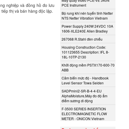
Máy quay video PCE-VE 340N
ông nghiệp và đồng hồ đo lưu
PCE Instrument
 tiếp thị và bán hàng độc lập.
Bộ rung khí nén tuyến tính Netter
NTS Netter Vibration Vietnam
Power Supply 240W 24VDC 10A
1606-XLE240E Allen Bradley
267068 R.Stahl đèn chiếu
Housing Construction Code:
101123655 Description: IFL 8-
18L-10TP-2130
Khởi động mềm PSTX170-600-70
ABB
Cảm biến mức độ - Handbook
Level Sensor Towa Seiden
SADPmini2-SR-B-4-4-EU
AlphaMoisture,Máy đo độ ẩm
điểm sương di động
F-3500 SERIES INSERTION
ELECTROMAGNETIC FLOW
METER - ONICON Vietnam