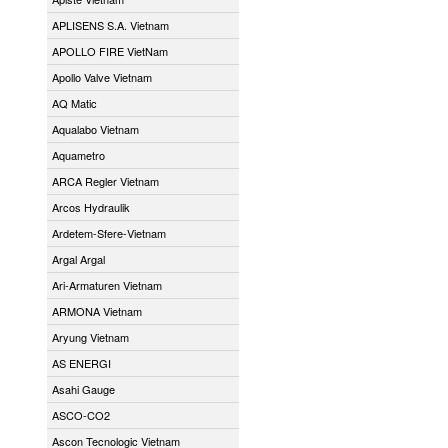
APLISENS S.A. Vietnam
APOLLO FIRE VietNam
Apollo Valve Vietnam
AQ Matic
Aqualabo Vietnam
Aquametro
ARCA Regler Vietnam
Arcos Hydraulik
Ardetem-Sfere-Vietnam
Argal Argal
Ari-Armaturen Vietnam
ARMONA Vietnam
Aryung Vietnam
AS ENERGI
Asahi Gauge
ASCO-CO2
Ascon Tecnologic Vietnam