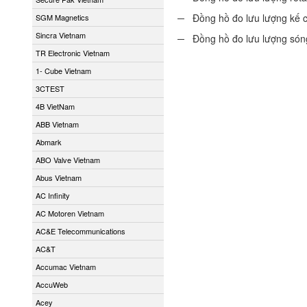
─ Đồng hồ đo lưu lượng kế c
SGM Magnetics
Sincra Vietnam
─ Đồng hồ đo lưu lượng sóng
TR Electronic Vietnam
1- Cube Vietnam
3CTEST
4B VietNam
ABB Vietnam
Abmark
ABO Valve Vietnam
Abus Vietnam
AC Infinity
AC Motoren Vietnam
AC&E Telecommunications
AC&T
Accumac Vietnam
AccuWeb
Acey