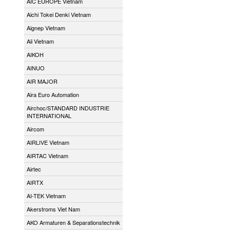
AIC EUROPE Vietnam
Aichi Tokei Denki Vietnam
Aignep Vietnam
Aii Vietnam
AIKOH
AINUO
AIR MAJOR
Aira Euro Automation
Airchoc/STANDARD INDUSTRIE
INTERNATIONAL
Aircom
AIRLIVE Vietnam
AIRTAC Vietnam
Airtec
AIRTX
AI-TEK Vietnam
Akerstroms Viet Nam
AKO Armaturen & Separationstechnik