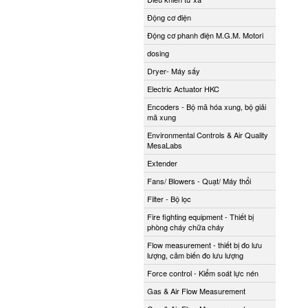
Động cơ điện
Động cơ phanh điện M.G.M. Motori
dosing
Dryer- Máy sấy
Electric Actuator HKC
Encoders - Bộ mã hóa xung, bộ giải
mã xung
Environmental Controls & Air Quality
MesaLabs
Extender
Fans/ Blowers - Quạt/ Máy thổi
Filter - Bộ lọc
Fire fighting equipment - Thiết bị
phòng cháy chữa cháy
Flow measurement - thiết bị đo lưu
lượng, cảm biến đo lưu lượng
Force control - Kiểm soát lực nén
Gas & Air Flow Measurement