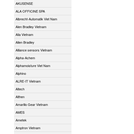
AKUSENSE
ALA OFFICINE SPA
Albrecht-Automatik Viet Nam
Alen Bradley Vietnam
Alia Vietnam
Allen Bradley
Alliance sensors Vietnam
Alpha-Achem
Alphamoisture Viet Nam
Alphino
ALRE-IT Vietnam
Altech
Althen
Amarillo Gear Vietnam
AMES
Ametek
Amptron Vietnam