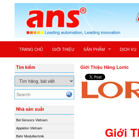
TRANG CHỦ
GIỚI THIỆU
SẢN PHẨM
DỊCH VỤ
Tìm kiếm
Giới Thiệu Hãng Lorric
Nhà sản xuất
Bei Sensors Vietnam
Giới 
Appleton Vietnam
Bahr Modultechnik