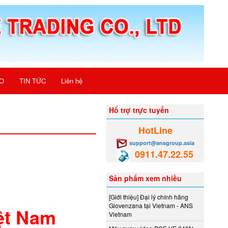
O
TIN TỨC
Liên hệ
Hổ trợ trực tuyến
HotLine
support@ansgroup.asia
0911.47.22.55
Sản phẩm xem nhiều
[Giới thiệu] Đại lý chính hãng
Giovenzana tại Vietnam - ANS
ệt Nam
Vietnam