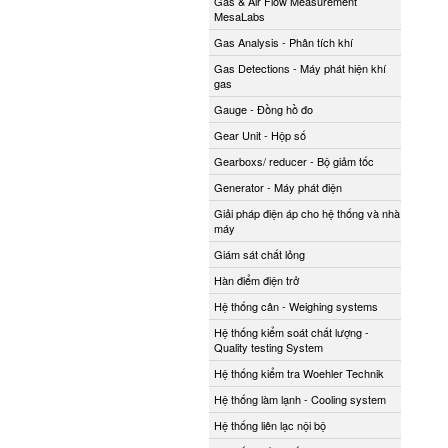
Gas & Air Flow Measurement
MesaLabs
Gas Analysis - Phân tích khí
Gas Detections - Máy phát hiện khí
gas
Gauge - Đồng hồ đo
Gear Unit - Hộp số
Gearboxs/ reducer - Bộ giảm tốc
Generator - Máy phát điện
Giải pháp điện áp cho hệ thống và nhà
máy
Giám sát chất lỏng
Hàn điểm điện trở
Hệ thống cân - Weighing systems
Hệ thống kiểm soát chất lượng -
Quality testing System
Hệ thống kiểm tra Woehler Technik
Hệ thống làm lạnh - Cooling system
Hệ thống liên lạc nội bộ