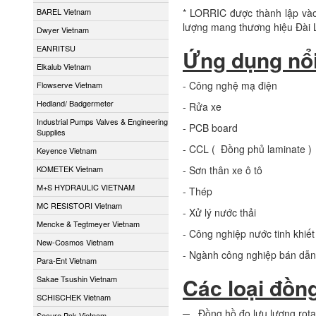
* LORRIC được thành lập vào
BAREL Vietnam
lượng mang thương hiệu Đài Lo
Dwyer Vietnam
EANRITSU
Ứng dụng nổi
Elkalub Vietnam
- Công nghệ mạ điện
Flowserve Vietnam
Hedland/ Badgermeter
- Rửa xe
Industrial Pumps Valves & Engineering
- PCB board
Supplies
- CCL ( Đồng phủ laminate )
Keyence Vietnam
- Sơn thân xe ô tô
KOMETEK Vietnam
M+S HYDRAULIC VIETNAM
- Thép
MC RESISTORI Vietnam
- Xử lý nước thải
Mencke & Tegtmeyer Vietnam
- Công nghiệp nước tinh khiết
New-Cosmos Vietnam
- Ngành công nghiệp bán dẫn
Para-Ent Vietnam
Các loại đồng
Sakae Tsushin Vietnam
SCHISCHEK Vietnam
─ Đồng hồ đo lưu lượng rota
Secure Pak Vietnam