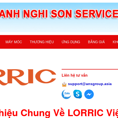
MÁY MÓC
THƯƠNG HIỆU
ỨNG DỤNG
BẢNG GIÁ
KH
Liên hệ tư vấn
support@ansgroup.asia
Thiệu Chung Về LORRIC Vi