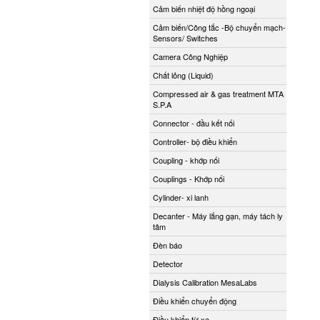
Cảm biến nhiệt độ hồng ngoại
Cảm biến/Công tắc -Bộ chuyển mạch-
Sensors/ Switches
Camera Công Nghiệp
Chất lỏng (Liquid)
Compressed air & gas treatment MTA
S.P.A
Connector - đầu kết nối
Controller- bộ điều khiển
Coupling - khớp nối
Couplings - Khớp nối
Cylinder- xi lanh
Decanter - Máy lắng gạn, máy tách ly
tâm
Đèn báo
Detector
Dialysis Calibration MesaLabs
Điều khiển chuyển động
Điều khiển từ xa