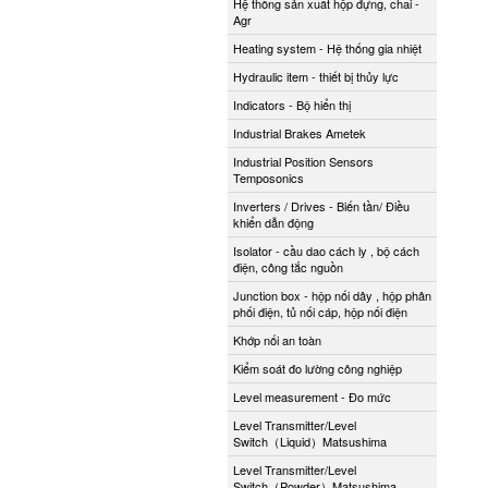
Hệ thống sản xuất hộp đựng, chai -
Agr
Heating system - Hệ thống gia nhiệt
Hydraulic item - thiết bị thủy lực
Indicators - Bộ hiển thị
Industrial Brakes Ametek
Industrial Position Sensors
Temposonics
Inverters / Drives - Biến tần/ Điều
khiển dẫn động
Isolator - cầu dao cách ly , bộ cách
điện, công tắc nguồn
Junction box - hộp nối dây , hộp phân
phối điện, tủ nối cáp, hộp nối điện
Khớp nối an toàn
Kiểm soát đo lường công nghiệp
Level measurement - Đo mức
Level Transmitter/Level
Switch（Liquid）Matsushima
Level Transmitter/Level
Switch（Powder）Matsushima