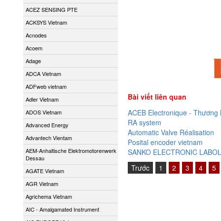
ACEZ SENSING PTE
ACKSYS Vietnam
Acnodes
Acoem
Adage
ADCA Vietnam
ADFweb vietnam
Bài viết liên quan
Adler Vietnam
ACEB Electronique - Thương hi
ADOS Vietnam
RA system
Advanced Energy
Automatic Valve Réalisation
Advantech Vientam
Posital encoder vietnam
AEM-Anhaltische Elektromotorenwerk
SANKO ELECTRONIC LABO
Dessau
Trước
1
2
3
4
5
AGATE Vietnam
AGR Vietnam
Agrichema Vietnam
AIC - Amalgamated Instrument