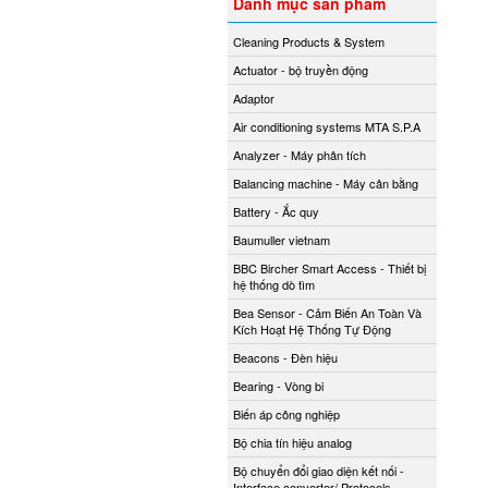
Danh mục sản phẩm
Cleaning Products & System
Actuator - bộ truyền động
Adaptor
Air conditioning systems MTA S.P.A
Analyzer - Máy phân tích
Balancing machine - Máy cân bằng
Battery - Ắc quy
Baumuller vietnam
BBC Bircher Smart Access - Thiết bị
hệ thống dò tìm
Bea Sensor - Cảm Biến An Toàn Và
Kích Hoạt Hệ Thống Tự Động
Beacons - Đèn hiệu
Bearing - Vòng bi
Biến áp công nghiệp
Bộ chia tín hiệu analog
Bộ chuyển đổi giao diện kết nối -
Interface converter/ Protocols