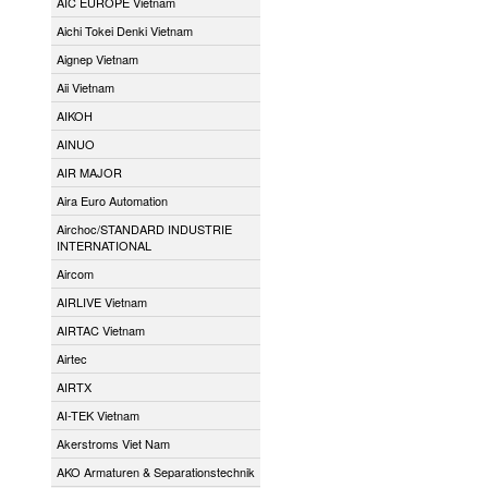
AIC EUROPE Vietnam
Aichi Tokei Denki Vietnam
Aignep Vietnam
Aii Vietnam
AIKOH
AINUO
AIR MAJOR
Aira Euro Automation
Airchoc/STANDARD INDUSTRIE
INTERNATIONAL
Aircom
AIRLIVE Vietnam
AIRTAC Vietnam
Airtec
AIRTX
AI-TEK Vietnam
Akerstroms Viet Nam
AKO Armaturen & Separationstechnik