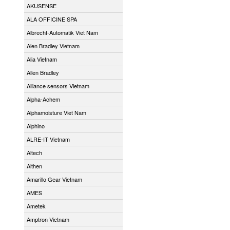
AKUSENSE
ALA OFFICINE SPA
Albrecht-Automatik Viet Nam
Alen Bradley Vietnam
Alia Vietnam
Allen Bradley
Alliance sensors Vietnam
Alpha-Achem
Alphamoisture Viet Nam
Alphino
ALRE-IT Vietnam
Altech
Althen
Amarillo Gear Vietnam
AMES
Ametek
Amptron Vietnam