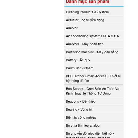
Danh mục sản phẩm
Cleaning Products & System
Actuator - bộ truyền động
Adaptor
Air conditioning systems MTA S.P.A
Analyzer - Máy phân tích
Balancing machine - Máy cân bằng
Battery - Ắc quy
Baumuller vietnam
BBC Bircher Smart Access - Thiết bị
hệ thống dò tìm
Bea Sensor - Cảm Biến An Toàn Và
Kích Hoạt Hệ Thống Tự Động
Beacons - Đèn hiệu
Bearing - Vòng bi
Biến áp công nghiệp
Bộ chia tín hiệu analog
Bộ chuyển đổi giao diện kết nối -
Interface converter/ Protocols