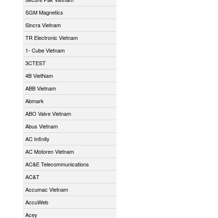
SGM Magnetics
Sincra Vietnam
TR Electronic Vietnam
1- Cube Vietnam
3CTEST
4B VietNam
ABB Vietnam
Abmark
ABO Valve Vietnam
Abus Vietnam
AC Infinity
AC Motoren Vietnam
AC&E Telecommunications
AC&T
Accumac Vietnam
AccuWeb
Acey