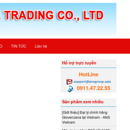
O
TIN TỨC
Liên hệ
Hổ trợ trực tuyến
HotLine
support@ansgroup.asia
0911.47.22.55
Sản phẩm xem nhiều
[Giới thiệu] Đại lý chính hãng
Giovenzana tại Vietnam - ANS
Vietnam