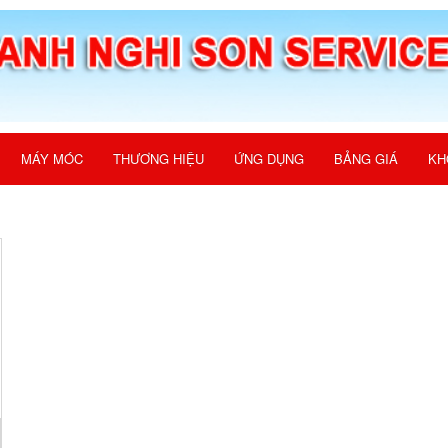
MÁY MÓC
THƯƠNG HIỆU
ỨNG DỤNG
BẢNG GIÁ
KH