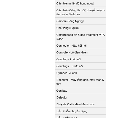
Cảm biến nhiệt độ hồng ngoại
Cảm biến/Công tắc -Bộ chuyển mạch-
Sensors/ Switches
Camera Công Nghiệp
Chất lỏng (Liquid)
Compressed air & gas treatment MTA
S.P.A
Connector - đầu kết nối
Controller- bộ điều khiển
Coupling - khớp nối
Couplings - Khớp nối
Cylinder- xi lanh
Decanter - Máy lắng gạn, máy tách ly
tâm
Đèn báo
Detector
Dialysis Calibration MesaLabs
Điều khiển chuyển động
Điều khiển từ xa