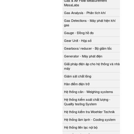
Gas & Air Flow Measurement
MesaLabs
Gas Analysis - Phân tích khí
Gas Detections - Máy phát hiện khí
gas
Gauge - Đồng hồ đo
Gear Unit - Hộp số
Gearboxs/ reducer - Bộ giảm tốc
Generator - Máy phát điện
Giải pháp điện áp cho hệ thống và nhà
máy
Giám sát chất lỏng
Hàn điểm điện trở
Hệ thống cân - Weighing systems
Hệ thống kiểm soát chất lượng -
Quality testing System
Hệ thống kiểm tra Woehler Technik
Hệ thống làm lạnh - Cooling system
Hệ thống liên lạc nội bộ