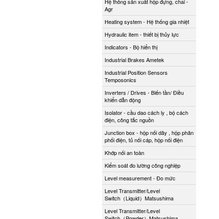
Hệ thống sản xuất hộp đựng, chai -
Agr
Heating system - Hệ thống gia nhiệt
Hydraulic item - thiết bị thủy lực
Indicators - Bộ hiển thị
Industrial Brakes Ametek
Industrial Position Sensors
Temposonics
Inverters / Drives - Biến tần/ Điều
khiển dẫn động
Isolator - cầu dao cách ly , bộ cách
điện, công tắc nguồn
Junction box - hộp nối dây , hộp phân
phối điện, tủ nối cáp, hộp nối điện
Khớp nối an toàn
Kiểm soát đo lường công nghiệp
Level measurement - Đo mức
Level Transmitter/Level
Switch（Liquid）Matsushima
Level Transmitter/Level
Switch（Powder）Matsushima