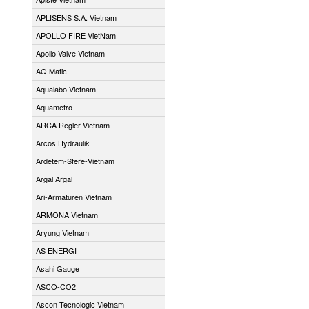
APLISENS S.A. Vietnam
APOLLO FIRE VietNam
Apollo Valve Vietnam
AQ Matic
Aqualabo Vietnam
Aquametro
ARCA Regler Vietnam
Arcos Hydraulik
Ardetem-Sfere-Vietnam
Argal Argal
Ari-Armaturen Vietnam
ARMONA Vietnam
Aryung Vietnam
AS ENERGI
Asahi Gauge
ASCO-CO2
Ascon Tecnologic Vietnam