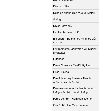
Động cơ điện
Động cơ phanh điện M.G.M. Motori
dosing
Dryer- Máy sấy
Electric Actuator HKC
Encoders - Bộ mã hóa xung, bộ giải
mã xung
Environmental Controls & Air Quality
MesaLabs
Extender
Fans/ Blowers - Quạt/ Máy thổi
Filter - Bộ lọc
Fire fighting equipment - Thiết bị
phòng cháy chữa cháy
Flow measurement - thiết bị đo lưu
lượng, cảm biến đo lưu lượng
Force control - Kiểm soát lực nén
Gas & Air Flow Measurement