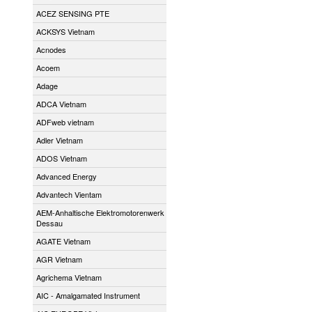
ACEZ SENSING PTE
ACKSYS Vietnam
Acnodes
Acoem
Adage
ADCA Vietnam
ADFweb vietnam
Adler Vietnam
ADOS Vietnam
Advanced Energy
Advantech Vientam
AEM-Anhaltische Elektromotorenwerk
Dessau
AGATE Vietnam
AGR Vietnam
Agrichema Vietnam
AIC - Amalgamated Instrument