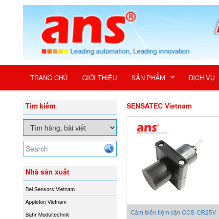
TRANG CHỦ
GIỚI THIỆU
SẢN PHẨM
DỊCH VỤ
Tìm kiếm
SENSATEC Vietnam
Nhà sản xuất
Bei Sensors Vietnam
Appleton Vietnam
Cảm biến tiệm cận CCS-CR25V
Bahr Modultechnik