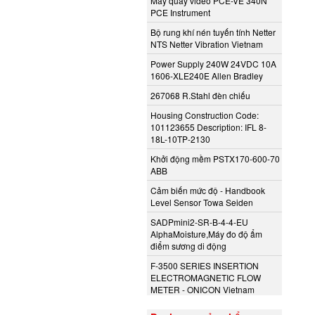
Máy quay video PCE-VE 340N
PCE Instrument
Bộ rung khí nén tuyến tính Netter
NTS Netter Vibration Vietnam
Power Supply 240W 24VDC 10A
1606-XLE240E Allen Bradley
267068 R.Stahl đèn chiếu
Housing Construction Code:
101123655 Description: IFL 8-
18L-10TP-2130
Khởi động mềm PSTX170-600-70
ABB
Cảm biến mức độ - Handbook
Level Sensor Towa Seiden
SADPmini2-SR-B-4-4-EU
AlphaMoisture,Máy đo độ ẩm
điểm sương di động
F-3500 SERIES INSERTION
ELECTROMAGNETIC FLOW
METER - ONICON Vietnam