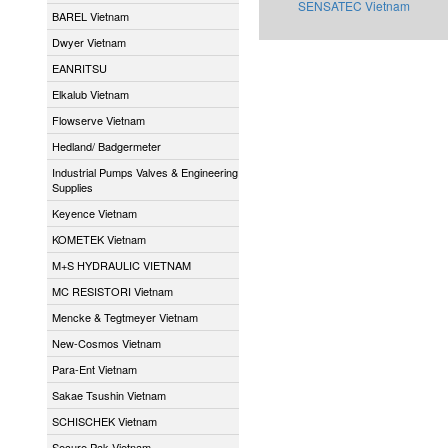
SENSATEC Vietnam
BAREL Vietnam
Dwyer Vietnam
EANRITSU
Elkalub Vietnam
Flowserve Vietnam
Hedland/ Badgermeter
Industrial Pumps Valves & Engineering
Supplies
Keyence Vietnam
KOMETEK Vietnam
M+S HYDRAULIC VIETNAM
MC RESISTORI Vietnam
Mencke & Tegtmeyer Vietnam
New-Cosmos Vietnam
Para-Ent Vietnam
Sakae Tsushin Vietnam
SCHISCHEK Vietnam
Secure Pak Vietnam