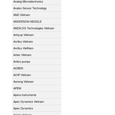
Analog Microelectronics
Analox Sensor Technology
AND Vietnam
ANDERSON-NEGELE
ANDILOG Technologies Vietnam
Anhyup Vietnam
Anritsu Vietnam
Anritsu VietNam
Antec Vietnam
Antico pumps
AOBEN
AOIP Vietnam
Aoneng Vietnam
APEM
Apera Instruments
Apex Dynamics Vietnam
Apex Dynamics
Apiste Vietnam