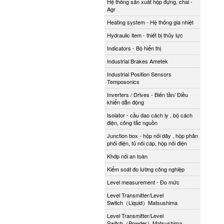
Hệ thống sản xuất hộp đựng, chai -
Agr
Heating system - Hệ thống gia nhiệt
Hydraulic item - thiết bị thủy lực
Indicators - Bộ hiển thị
Industrial Brakes Ametek
Industrial Position Sensors
Temposonics
Inverters / Drives - Biến tần/ Điều
khiển dẫn động
Isolator - cầu dao cách ly , bộ cách
điện, công tắc nguồn
Junction box - hộp nối dây , hộp phân
phối điện, tủ nối cáp, hộp nối điện
Khớp nối an toàn
Kiểm soát đo lường công nghiệp
Level measurement - Đo mức
Level Transmitter/Level
Switch（Liquid）Matsushima
Level Transmitter/Level
Switch（Powder）Matsushima