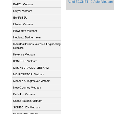
Autel ECONET-12 Autel Vietnam
BAREL Vietnam
Dwyer Vietnam
EANRITSU
Elkalub Vietnam
Flowserve Vietnam
Hedland/ Badgermeter
Industrial Pumps Valves & Engineering
Supplies
Keyence Vietnam
KOMETEK Vietnam
M+S HYDRAULIC VIETNAM
MC RESISTORI Vietnam
Mencke & Tegtmeyer Vietnam
New-Cosmos Vietnam
Para-Ent Vietnam
Sakae Tsushin Vietnam
SCHISCHEK Vietnam
Secure Pak Vietnam