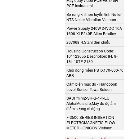
Máy quay video PCE-VE 340N
PCE Instrument
Bộ rung khí nén tuyến tính Netter
NTS Netter Vibration Vietnam
Power Supply 240W 24VDC 10A
1606-XLE240E Allen Bradley
267068 R.Stahl đèn chiếu
Housing Construction Code:
101123655 Description: IFL 8-
18L-10TP-2130
Khởi động mềm PSTX170-600-70
ABB
Cảm biến mức độ - Handbook
Level Sensor Towa Seiden
SADPmini2-SR-B-4-4-EU
AlphaMoisture,Máy đo độ ẩm
điểm sương di động
F-3500 SERIES INSERTION
ELECTROMAGNETIC FLOW
METER - ONICON Vietnam