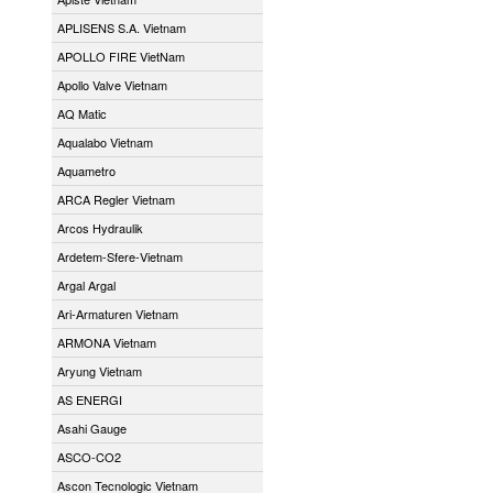
APLISENS S.A. Vietnam
APOLLO FIRE VietNam
Apollo Valve Vietnam
AQ Matic
Aqualabo Vietnam
Aquametro
ARCA Regler Vietnam
Arcos Hydraulik
Ardetem-Sfere-Vietnam
Argal Argal
Ari-Armaturen Vietnam
ARMONA Vietnam
Aryung Vietnam
AS ENERGI
Asahi Gauge
ASCO-CO2
Ascon Tecnologic Vietnam