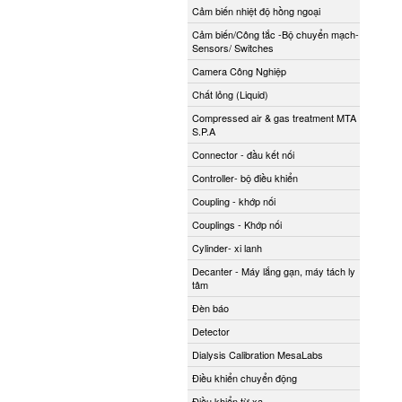
Cảm biến nhiệt độ hồng ngoại
Cảm biến/Công tắc -Bộ chuyển mạch-
Sensors/ Switches
Camera Công Nghiệp
Chất lỏng (Liquid)
Compressed air & gas treatment MTA
S.P.A
Connector - đầu kết nối
Controller- bộ điều khiển
Coupling - khớp nối
Couplings - Khớp nối
Cylinder- xi lanh
Decanter - Máy lắng gạn, máy tách ly
tâm
Đèn báo
Detector
Dialysis Calibration MesaLabs
Điều khiển chuyển động
Điều khiển từ xa