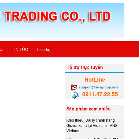
O
TIN TỨC
Liên hệ
Hổ trợ trực tuyến
HotLine
support@ansgroup.asia
0911.47.22.55
Sản phẩm xem nhiều
[Giới thiệu] Đại lý chính hãng
Giovenzana tại Vietnam - ANS
Vietnam