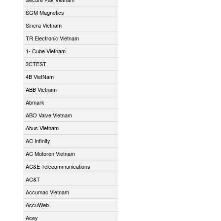
SGM Magnetics
Sincra Vietnam
TR Electronic Vietnam
1- Cube Vietnam
3CTEST
4B VietNam
ABB Vietnam
Abmark
ABO Valve Vietnam
Abus Vietnam
AC Infinity
AC Motoren Vietnam
AC&E Telecommunications
AC&T
Accumac Vietnam
AccuWeb
Acey