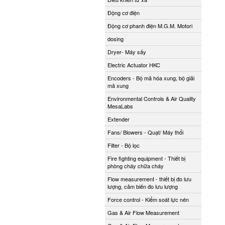
Động cơ điện
Động cơ phanh điện M.G.M. Motori
dosing
Dryer- Máy sấy
Electric Actuator HKC
Encoders - Bộ mã hóa xung, bộ giải
mã xung
Environmental Controls & Air Quality
MesaLabs
Extender
Fans/ Blowers - Quạt/ Máy thổi
Filter - Bộ lọc
Fire fighting equipment - Thiết bị
phòng cháy chữa cháy
Flow measurement - thiết bị đo lưu
lượng, cảm biến đo lưu lượng
Force control - Kiểm soát lực nén
Gas & Air Flow Measurement