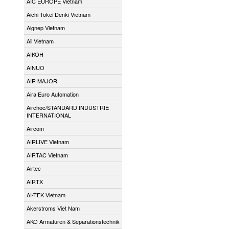
AIC EUROPE Vietnam
Aichi Tokei Denki Vietnam
Aignep Vietnam
Aii Vietnam
AIKOH
AINUO
AIR MAJOR
Aira Euro Automation
Airchoc/STANDARD INDUSTRIE
INTERNATIONAL
Aircom
AIRLIVE Vietnam
AIRTAC Vietnam
Airtec
AIRTX
AI-TEK Vietnam
Akerstroms Viet Nam
AKO Armaturen & Separationstechnik