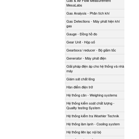
Gas & Air Flow Measurement
MesaLabs
Gas Analysis - Phân tích khí
Gas Detections - Máy phát hiện khí
gas
Gauge - Đồng hồ đo
Gear Unit - Hộp số
Gearboxs/ reducer - Bộ giảm tốc
Generator - Máy phát điện
Giải pháp điện áp cho hệ thống và nhà
máy
Giám sát chất lỏng
Hàn điểm điện trở
Hệ thống cân - Weighing systems
Hệ thống kiểm soát chất lượng -
Quality testing System
Hệ thống kiểm tra Woehler Technik
Hệ thống làm lạnh - Cooling system
Hệ thống liên lạc nội bộ