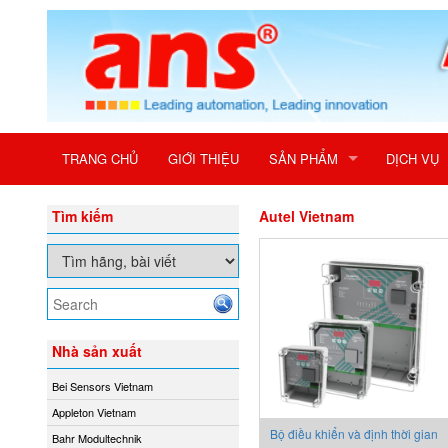
TRANG CHỦ
GIỚI THIỆU
SẢN PHẨM
DỊCH VỤ
Tìm kiếm
Autel Vietnam
Nhà sản xuất
Bei Sensors Vietnam
Appleton Vietnam
Bộ điều khiển và định thời gian
Bahr Modultechnik