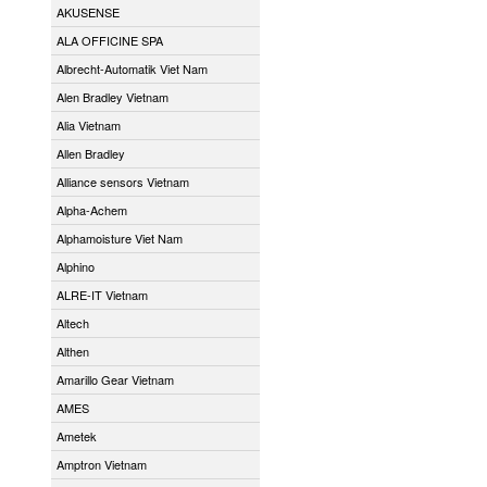
AKUSENSE
ALA OFFICINE SPA
Albrecht-Automatik Viet Nam
Alen Bradley Vietnam
Alia Vietnam
Allen Bradley
Alliance sensors Vietnam
Alpha-Achem
Alphamoisture Viet Nam
Alphino
ALRE-IT Vietnam
Altech
Althen
Amarillo Gear Vietnam
AMES
Ametek
Amptron Vietnam