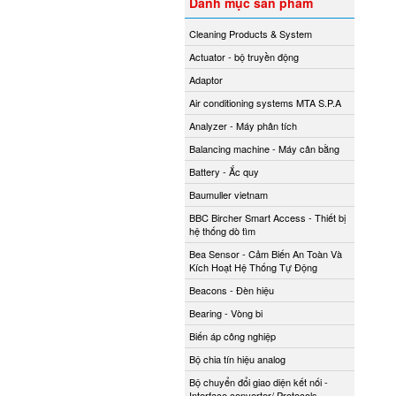
Danh mục sản phẩm
Cleaning Products & System
Actuator - bộ truyền động
Adaptor
Air conditioning systems MTA S.P.A
Analyzer - Máy phân tích
Balancing machine - Máy cân bằng
Battery - Ắc quy
Baumuller vietnam
BBC Bircher Smart Access - Thiết bị
hệ thống dò tìm
Bea Sensor - Cảm Biến An Toàn Và
Kích Hoạt Hệ Thống Tự Động
Beacons - Đèn hiệu
Bearing - Vòng bi
Biến áp công nghiệp
Bộ chia tín hiệu analog
Bộ chuyển đổi giao diện kết nối -
Interface converter/ Protocols