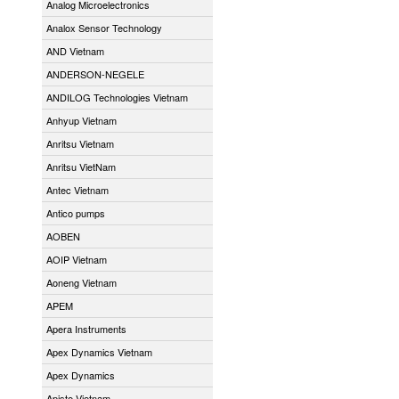
Analog Microelectronics
Analox Sensor Technology
AND Vietnam
ANDERSON-NEGELE
ANDILOG Technologies Vietnam
Anhyup Vietnam
Anritsu Vietnam
Anritsu VietNam
Antec Vietnam
Antico pumps
AOBEN
AOIP Vietnam
Aoneng Vietnam
APEM
Apera Instruments
Apex Dynamics Vietnam
Apex Dynamics
Apiste Vietnam