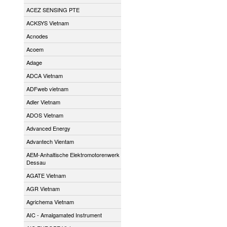
ACEZ SENSING PTE
ACKSYS Vietnam
Acnodes
Acoem
Adage
ADCA Vietnam
ADFweb vietnam
Adler Vietnam
ADOS Vietnam
Advanced Energy
Advantech Vientam
AEM-Anhaltische Elektromotorenwerk
Dessau
AGATE Vietnam
AGR Vietnam
Agrichema Vietnam
AIC - Amalgamated Instrument