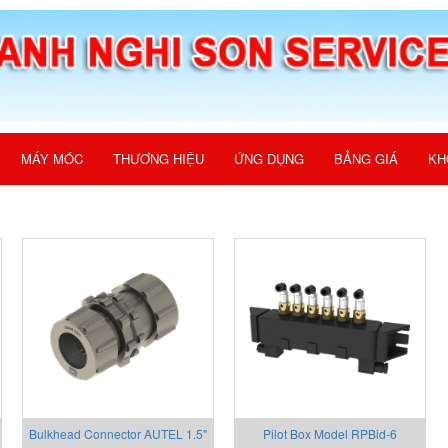
MÁY MÓC
THƯƠNG HIỆU
ỨNG DỤNG
BẢNG GIÁ
KH
Bulkhead Connector AUTEL 1.5"
Pilot Box Model RPBid-6