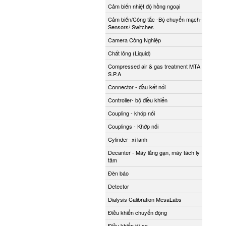
Cảm biến nhiệt độ hồng ngoại
Cảm biến/Công tắc -Bộ chuyển mạch-
Sensors/ Switches
Camera Công Nghiệp
Chất lỏng (Liquid)
Compressed air & gas treatment MTA
S.P.A
Connector - đầu kết nối
Controller- bộ điều khiển
Coupling - khớp nối
Couplings - Khớp nối
Cylinder- xi lanh
Decanter - Máy lắng gạn, máy tách ly
tâm
Đèn báo
Detector
Dialysis Calibration MesaLabs
Điều khiển chuyển động
Điều khiển từ xa