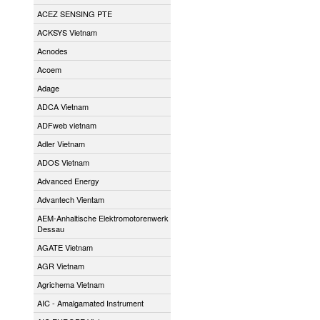
ACEZ SENSING PTE
ACKSYS Vietnam
Acnodes
Acoem
Adage
ADCA Vietnam
ADFweb vietnam
Adler Vietnam
ADOS Vietnam
Advanced Energy
Advantech Vientam
AEM-Anhaltische Elektromotorenwerk
Dessau
AGATE Vietnam
AGR Vietnam
Agrichema Vietnam
AIC - Amalgamated Instrument