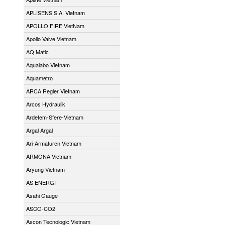
APLISENS S.A. Vietnam
APOLLO FIRE VietNam
Apollo Valve Vietnam
AQ Matic
Aqualabo Vietnam
Aquametro
ARCA Regler Vietnam
Arcos Hydraulik
Ardetem-Sfere-Vietnam
Argal Argal
Ari-Armaturen Vietnam
ARMONA Vietnam
Aryung Vietnam
AS ENERGI
Asahi Gauge
ASCO-CO2
Ascon Tecnologic Vietnam