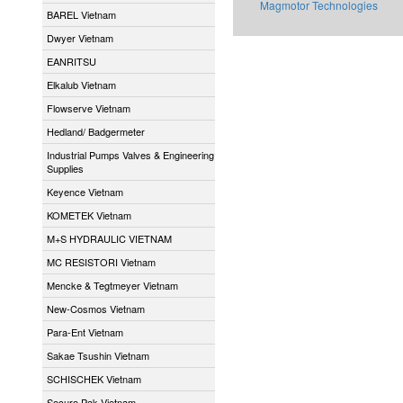
Magmotor Technologies
BAREL Vietnam
Dwyer Vietnam
EANRITSU
Elkalub Vietnam
Flowserve Vietnam
Hedland/ Badgermeter
Industrial Pumps Valves & Engineering
Supplies
Keyence Vietnam
KOMETEK Vietnam
M+S HYDRAULIC VIETNAM
MC RESISTORI Vietnam
Mencke & Tegtmeyer Vietnam
New-Cosmos Vietnam
Para-Ent Vietnam
Sakae Tsushin Vietnam
SCHISCHEK Vietnam
Secure Pak Vietnam