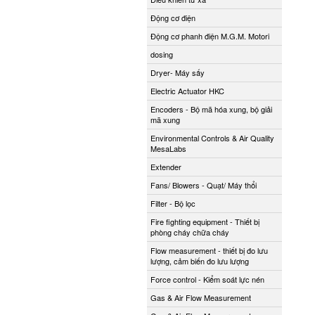
Động cơ điện
Động cơ phanh điện M.G.M. Motori
dosing
Dryer- Máy sấy
Electric Actuator HKC
Encoders - Bộ mã hóa xung, bộ giải
mã xung
Environmental Controls & Air Quality
MesaLabs
Extender
Fans/ Blowers - Quạt/ Máy thổi
Filter - Bộ lọc
Fire fighting equipment - Thiết bị
phòng cháy chữa cháy
Flow measurement - thiết bị đo lưu
lượng, cảm biến đo lưu lượng
Force control - Kiểm soát lực nén
Gas & Air Flow Measurement