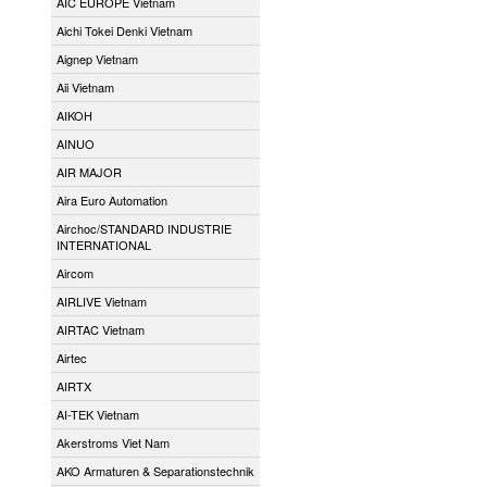
AIC EUROPE Vietnam
Aichi Tokei Denki Vietnam
Aignep Vietnam
Aii Vietnam
AIKOH
AINUO
AIR MAJOR
Aira Euro Automation
Airchoc/STANDARD INDUSTRIE
INTERNATIONAL
Aircom
AIRLIVE Vietnam
AIRTAC Vietnam
Airtec
AIRTX
AI-TEK Vietnam
Akerstroms Viet Nam
AKO Armaturen & Separationstechnik