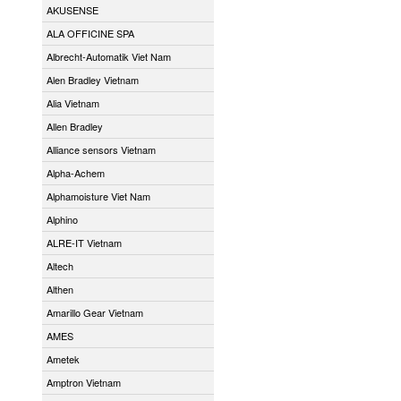
AKUSENSE
ALA OFFICINE SPA
Albrecht-Automatik Viet Nam
Alen Bradley Vietnam
Alia Vietnam
Allen Bradley
Alliance sensors Vietnam
Alpha-Achem
Alphamoisture Viet Nam
Alphino
ALRE-IT Vietnam
Altech
Althen
Amarillo Gear Vietnam
AMES
Ametek
Amptron Vietnam