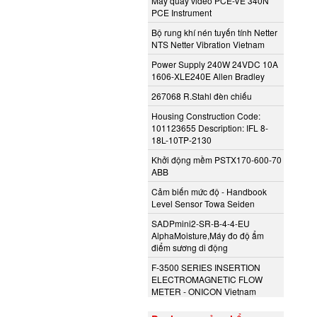
Máy quay video PCE-VE 340N
PCE Instrument
Bộ rung khí nén tuyến tính Netter
NTS Netter Vibration Vietnam
Power Supply 240W 24VDC 10A
1606-XLE240E Allen Bradley
267068 R.Stahl đèn chiếu
Housing Construction Code:
101123655 Description: IFL 8-
18L-10TP-2130
Khởi động mềm PSTX170-600-70
ABB
Cảm biến mức độ - Handbook
Level Sensor Towa Seiden
SADPmini2-SR-B-4-4-EU
AlphaMoisture,Máy đo độ ẩm
điểm sương di động
F-3500 SERIES INSERTION
ELECTROMAGNETIC FLOW
METER - ONICON Vietnam