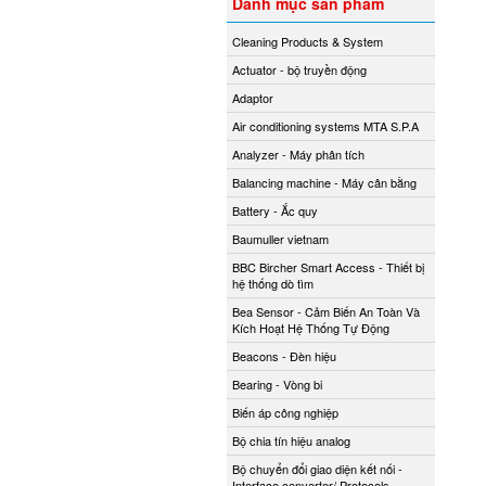
Danh mục sản phẩm
Cleaning Products & System
Actuator - bộ truyền động
Adaptor
Air conditioning systems MTA S.P.A
Analyzer - Máy phân tích
Balancing machine - Máy cân bằng
Battery - Ắc quy
Baumuller vietnam
BBC Bircher Smart Access - Thiết bị
hệ thống dò tìm
Bea Sensor - Cảm Biến An Toàn Và
Kích Hoạt Hệ Thống Tự Động
Beacons - Đèn hiệu
Bearing - Vòng bi
Biến áp công nghiệp
Bộ chia tín hiệu analog
Bộ chuyển đổi giao diện kết nối -
Interface converter/ Protocols