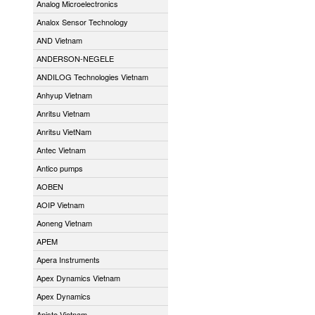
Analog Microelectronics
Analox Sensor Technology
AND Vietnam
ANDERSON-NEGELE
ANDILOG Technologies Vietnam
Anhyup Vietnam
Anritsu Vietnam
Anritsu VietNam
Antec Vietnam
Antico pumps
AOBEN
AOIP Vietnam
Aoneng Vietnam
APEM
Apera Instruments
Apex Dynamics Vietnam
Apex Dynamics
Apiste Vietnam