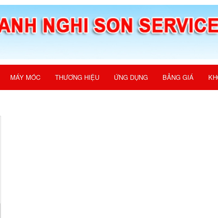
MÁY MÓC
THƯƠNG HIỆU
ỨNG DỤNG
BẢNG GIÁ
KH