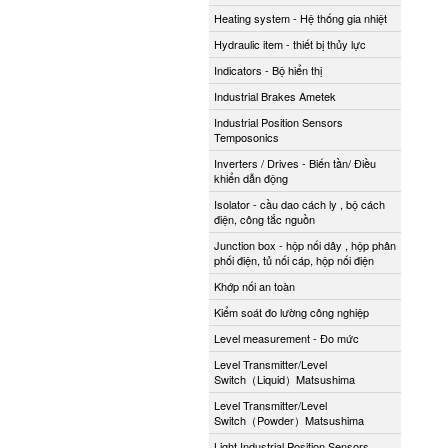
Heating system - Hệ thống gia nhiệt
Hydraulic item - thiết bị thủy lực
Indicators - Bộ hiển thị
Industrial Brakes Ametek
Industrial Position Sensors
Temposonics
Inverters / Drives - Biến tần/ Điều
khiển dẫn động
Isolator - cầu dao cách ly , bộ cách
điện, công tắc nguồn
Junction box - hộp nối dây , hộp phân
phối điện, tủ nối cáp, hộp nối điện
Khớp nối an toàn
Kiểm soát đo lường công nghiệp
Level measurement - Đo mức
Level Transmitter/Level
Switch（Liquid）Matsushima
Level Transmitter/Level
Switch（Powder）Matsushima
Light Industrial Position Sensors