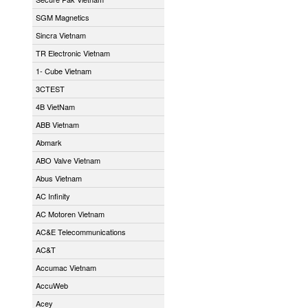
SGM Magnetics
Sincra Vietnam
TR Electronic Vietnam
1- Cube Vietnam
3CTEST
4B VietNam
ABB Vietnam
Abmark
ABO Valve Vietnam
Abus Vietnam
AC Infinity
AC Motoren Vietnam
AC&E Telecommunications
AC&T
Accumac Vietnam
AccuWeb
Acey