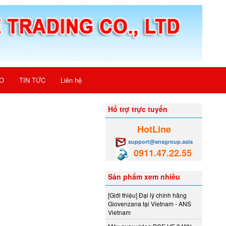
O
TIN TỨC
Liên hệ
Hổ trợ trực tuyến
HotLine
support@ansgroup.asia
0911.47.22.55
Sản phẩm xem nhiều
[Giới thiệu] Đại lý chính hãng
Giovenzana tại Vietnam - ANS
Vietnam