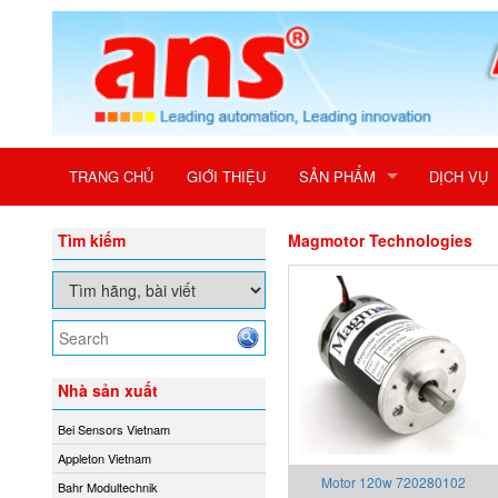
TRANG CHỦ
GIỚI THIỆU
SẢN PHẨM
DỊCH VỤ
Tìm kiếm
Magmotor Technologies
Nhà sản xuất
Bei Sensors Vietnam
Appleton Vietnam
Motor 120w 720280102
Bahr Modultechnik