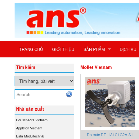
TRANG CHỦ
GIỚI THIỆU
SẢN PHẨM
DỊCH VỤ
Tìm kiếm
Mollet Vietnam
Nhà sản xuất
Bei Sensors Vietnam
Appleton Vietnam
Đo mức DF11A1C1G2A-S1
Bahr Modultechnik