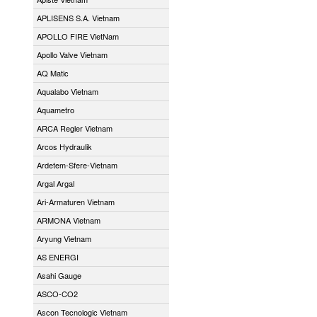
APLISENS S.A. Vietnam
APOLLO FIRE VietNam
Apollo Valve Vietnam
AQ Matic
Aqualabo Vietnam
Aquametro
ARCA Regler Vietnam
Arcos Hydraulik
Ardetem-Sfere-Vietnam
Argal Argal
Ari-Armaturen Vietnam
ARMONA Vietnam
Aryung Vietnam
AS ENERGI
Asahi Gauge
ASCO-CO2
Ascon Tecnologic Vietnam