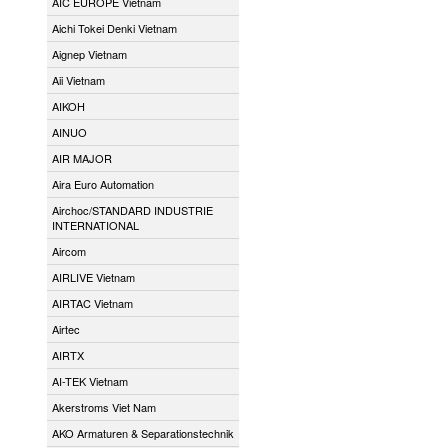
AIC EUROPE Vietnam
Aichi Tokei Denki Vietnam
Aignep Vietnam
Aii Vietnam
AIKOH
AINUO
AIR MAJOR
Aira Euro Automation
Airchoc/STANDARD INDUSTRIE
INTERNATIONAL
Aircom
AIRLIVE Vietnam
AIRTAC Vietnam
Airtec
AIRTX
AI-TEK Vietnam
Akerstroms Viet Nam
AKO Armaturen & Separationstechnik