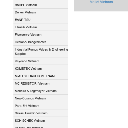
Mollet Vietnam
BAREL Vietnam
Dwyer Vietnam
EANRITSU
Elkalub Vietnam
Flowserve Vietnam
Hedland/ Badgermeter
Industrial Pumps Valves & Engineering
Supplies
Keyence Vietnam
KOMETEK Vietnam
M+S HYDRAULIC VIETNAM
MC RESISTORI Vietnam
Mencke & Tegtmeyer Vietnam
New-Cosmos Vietnam
Para-Ent Vietnam
Sakae Tsushin Vietnam
SCHISCHEK Vietnam
Secure Pak Vietnam