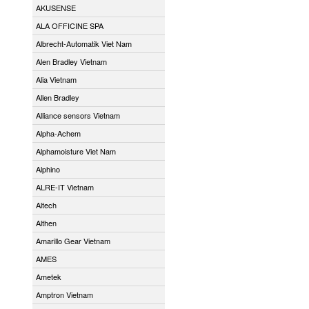
AKUSENSE
ALA OFFICINE SPA
Albrecht-Automatik Viet Nam
Alen Bradley Vietnam
Alia Vietnam
Allen Bradley
Alliance sensors Vietnam
Alpha-Achem
Alphamoisture Viet Nam
Alphino
ALRE-IT Vietnam
Altech
Althen
Amarillo Gear Vietnam
AMES
Ametek
Amptron Vietnam