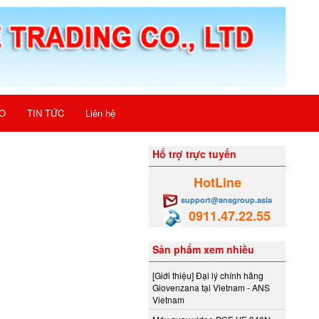
O
TIN TỨC
Liên hệ
Hổ trợ trực tuyến
HotLine
support@ansgroup.asia
0911.47.22.55
Sản phẩm xem nhiều
[Giới thiệu] Đại lý chính hãng
Giovenzana tại Vietnam - ANS
Vietnam