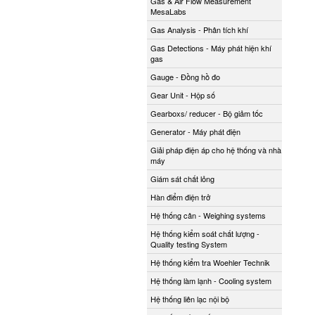
Gas & Air Flow Measurement
MesaLabs
Gas Analysis - Phân tích khí
Gas Detections - Máy phát hiện khí
gas
Gauge - Đồng hồ đo
Gear Unit - Hộp số
Gearboxs/ reducer - Bộ giảm tốc
Generator - Máy phát điện
Giải pháp điện áp cho hệ thống và nhà
máy
Giám sát chất lỏng
Hàn điểm điện trở
Hệ thống cân - Weighing systems
Hệ thống kiểm soát chất lượng -
Quality testing System
Hệ thống kiểm tra Woehler Technik
Hệ thống làm lạnh - Cooling system
Hệ thống liên lạc nội bộ