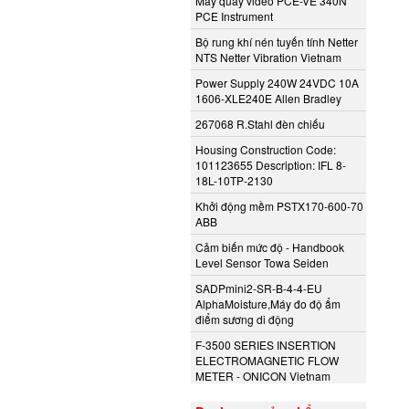
Máy quay video PCE-VE 340N
PCE Instrument
Bộ rung khí nén tuyến tính Netter
NTS Netter Vibration Vietnam
Power Supply 240W 24VDC 10A
1606-XLE240E Allen Bradley
267068 R.Stahl đèn chiếu
Housing Construction Code:
101123655 Description: IFL 8-
18L-10TP-2130
Khởi động mềm PSTX170-600-70
ABB
Cảm biến mức độ - Handbook
Level Sensor Towa Seiden
SADPmini2-SR-B-4-4-EU
AlphaMoisture,Máy đo độ ẩm
điểm sương di động
F-3500 SERIES INSERTION
ELECTROMAGNETIC FLOW
METER - ONICON Vietnam