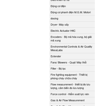
Động cơ điện
Động cơ phanh điện M.G.M. Motori
dosing
Dryer- Máy sấy
Electric Actuator HKC
Encoders - Bộ mã hóa xung, bộ giải
mã xung
Environmental Controls & Air Quality
MesaLabs
Extender
Fans/ Blowers - Quạt/ Máy thổi
Filter - Bộ lọc
Fire fighting equipment - Thiết bị
phòng cháy chữa cháy
Flow measurement - thiết bị đo lưu
lượng, cảm biến đo lưu lượng
Force control - Kiểm soát lực nén
Gas & Air Flow Measurement