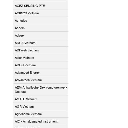
ACEZ SENSING PTE
ACKSYS Vietnam
Acnodes
Acoem
Adage
ADCA Vietnam
ADFweb vietnam
Adler Vietnam
ADOS Vietnam
Advanced Energy
Advantech Vientam
AEM-Anhaltische Elektromotorenwerk
Dessau
AGATE Vietnam
AGR Vietnam
Agrichema Vietnam
AIC - Amalgamated Instrument