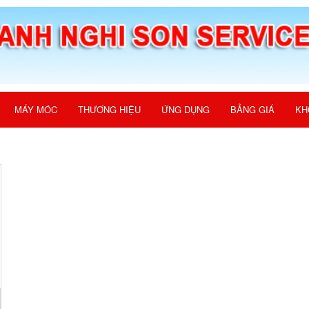
MÁY MÓC
THƯƠNG HIỆU
ỨNG DỤNG
BẢNG GIÁ
KH