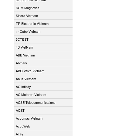
SGM Magnetics
Sincra Vietnam
TR Electronic Vietnam
1- Cube Vietnam
3CTEST
4B VietNam
ABB Vietnam
Abmark
ABO Valve Vietnam
Abus Vietnam
AC Infinity
AC Motoren Vietnam
AC&E Telecommunications
AC&T
Accumac Vietnam
AccuWeb
Acey