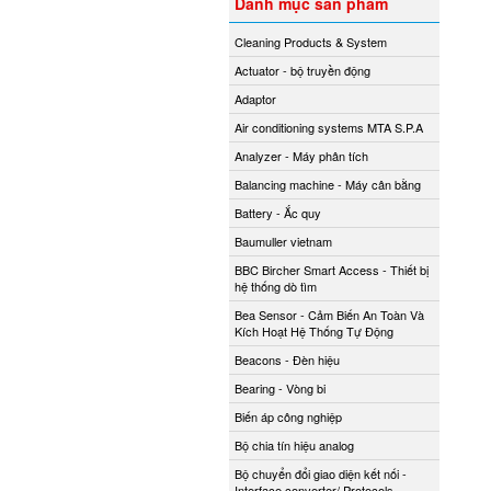
Danh mục sản phẩm
Cleaning Products & System
Actuator - bộ truyền động
Adaptor
Air conditioning systems MTA S.P.A
Analyzer - Máy phân tích
Balancing machine - Máy cân bằng
Battery - Ắc quy
Baumuller vietnam
BBC Bircher Smart Access - Thiết bị
hệ thống dò tìm
Bea Sensor - Cảm Biến An Toàn Và
Kích Hoạt Hệ Thống Tự Động
Beacons - Đèn hiệu
Bearing - Vòng bi
Biến áp công nghiệp
Bộ chia tín hiệu analog
Bộ chuyển đổi giao diện kết nối -
Interface converter/ Protocols