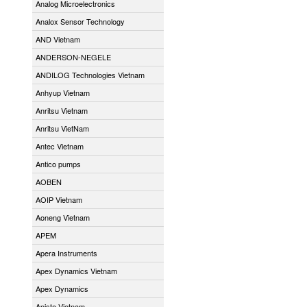
Analog Microelectronics
Analox Sensor Technology
AND Vietnam
ANDERSON-NEGELE
ANDILOG Technologies Vietnam
Anhyup Vietnam
Anritsu Vietnam
Anritsu VietNam
Antec Vietnam
Antico pumps
AOBEN
AOIP Vietnam
Aoneng Vietnam
APEM
Apera Instruments
Apex Dynamics Vietnam
Apex Dynamics
Apiste Vietnam