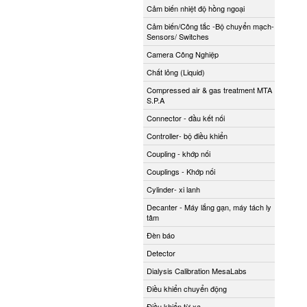
Cảm biến nhiệt độ hồng ngoại
Cảm biến/Công tắc -Bộ chuyển mạch-
Sensors/ Switches
Camera Công Nghiệp
Chất lỏng (Liquid)
Compressed air & gas treatment MTA
S.P.A
Connector - đầu kết nối
Controller- bộ điều khiển
Coupling - khớp nối
Couplings - Khớp nối
Cylinder- xi lanh
Decanter - Máy lắng gạn, máy tách ly
tâm
Đèn báo
Detector
Dialysis Calibration MesaLabs
Điều khiển chuyển động
Điều khiển từ xa