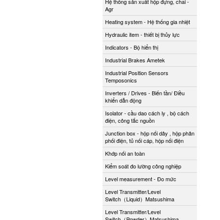
Hệ thống sản xuất hộp đựng, chai -
Agr
Heating system - Hệ thống gia nhiệt
Hydraulic item - thiết bị thủy lực
Indicators - Bộ hiển thị
Industrial Brakes Ametek
Industrial Position Sensors
Temposonics
Inverters / Drives - Biến tần/ Điều
khiển dẫn động
Isolator - cầu dao cách ly , bộ cách
điện, công tắc nguồn
Junction box - hộp nối dây , hộp phân
phối điện, tủ nối cáp, hộp nối điện
Khớp nối an toàn
Kiểm soát đo lường công nghiệp
Level measurement - Đo mức
Level Transmitter/Level
Switch（Liquid）Matsushima
Level Transmitter/Level
Switch（Powder）Matsushima