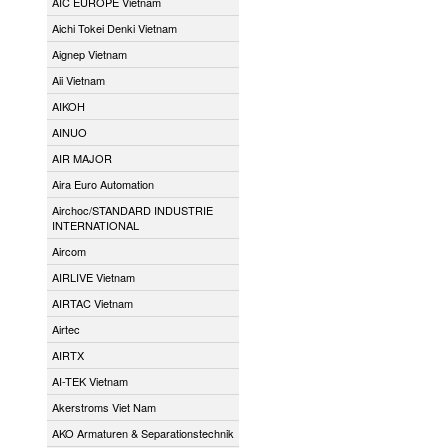
AIC EUROPE Vietnam
Aichi Tokei Denki Vietnam
Aignep Vietnam
Aii Vietnam
AIKOH
AINUO
AIR MAJOR
Aira Euro Automation
Airchoc/STANDARD INDUSTRIE
INTERNATIONAL
Aircom
AIRLIVE Vietnam
AIRTAC Vietnam
Airtec
AIRTX
AI-TEK Vietnam
Akerstroms Viet Nam
AKO Armaturen & Separationstechnik