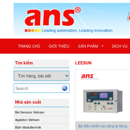
TRANG CHỦ
GIỚI THIỆU
SẢN PHẨM
DỊCH VỤ
Tìm kiếm
LEESUN
Nhà sản xuất
Bei Sensors Vietnam
Appleton Vietnam
Bộ điều khiển lực căng tự động
Bahr Modultechnik