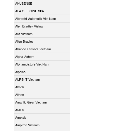
AKUSENSE
ALA OFFICINE SPA
Albrecht-Automatik Viet Nam
Alen Bradley Vietnam
Alia Vietnam
Allen Bradley
Alliance sensors Vietnam
Alpha-Achem
Alphamoisture Viet Nam
Alphino
ALRE-IT Vietnam
Altech
Althen
Amarillo Gear Vietnam
AMES
Ametek
Amptron Vietnam