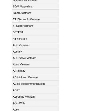
SGM Magnetics
Sincra Vietnam
TR Electronic Vietnam
1- Cube Vietnam
3CTEST
4B VietNam
ABB Vietnam
Abmark
ABO Valve Vietnam
Abus Vietnam
AC Infinity
AC Motoren Vietnam
AC&E Telecommunications
AC&T
Accumac Vietnam
AccuWeb
Acey