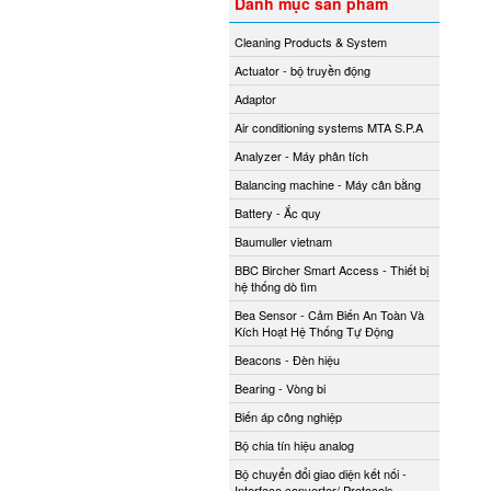
Danh mục sản phẩm
Cleaning Products & System
Actuator - bộ truyền động
Adaptor
Air conditioning systems MTA S.P.A
Analyzer - Máy phân tích
Balancing machine - Máy cân bằng
Battery - Ắc quy
Baumuller vietnam
BBC Bircher Smart Access - Thiết bị
hệ thống dò tìm
Bea Sensor - Cảm Biến An Toàn Và
Kích Hoạt Hệ Thống Tự Động
Beacons - Đèn hiệu
Bearing - Vòng bi
Biến áp công nghiệp
Bộ chia tín hiệu analog
Bộ chuyển đổi giao diện kết nối -
Interface converter/ Protocols