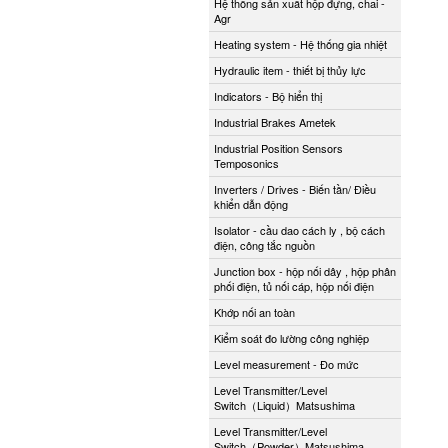
Hệ thống sản xuất hộp đựng, chai -
Agr
Heating system - Hệ thống gia nhiệt
Hydraulic item - thiết bị thủy lực
Indicators - Bộ hiển thị
Industrial Brakes Ametek
Industrial Position Sensors
Temposonics
Inverters / Drives - Biến tần/ Điều
khiển dẫn động
Isolator - cầu dao cách ly , bộ cách
điện, công tắc nguồn
Junction box - hộp nối dây , hộp phân
phối điện, tủ nối cáp, hộp nối điện
Khớp nối an toàn
Kiểm soát đo lường công nghiệp
Level measurement - Đo mức
Level Transmitter/Level
Switch（Liquid）Matsushima
Level Transmitter/Level
Switch（Powder）Matsushima