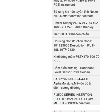
Máy quay video PCE-VE 340N
PCE Instrument
Bộ rung khí nén tuyến tính Netter
NTS Netter Vibration Vietnam
Power Supply 240W 24VDC 10A
1606-XLE240E Allen Bradley
267068 R.Stahl đèn chiếu
Housing Construction Code:
101123655 Description: IFL 8-
18L-10TP-2130
Khởi động mềm PSTX170-600-70
ABB
Cảm biến mức độ - Handbook
Level Sensor Towa Seiden
SADPmini2-SR-B-4-4-EU
AlphaMoisture,Máy đo độ ẩm
điểm sương di động
F-3500 SERIES INSERTION
ELECTROMAGNETIC FLOW
METER - ONICON Vietnam