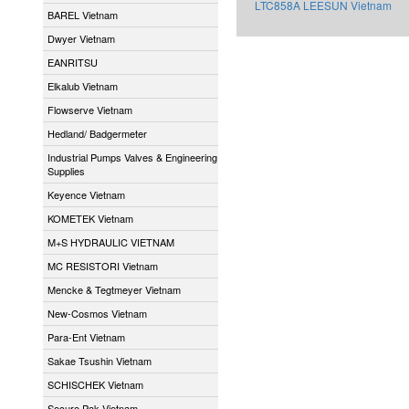
LTC858A LEESUN Vietnam
BAREL Vietnam
Dwyer Vietnam
EANRITSU
Elkalub Vietnam
Flowserve Vietnam
Hedland/ Badgermeter
Industrial Pumps Valves & Engineering
Supplies
Keyence Vietnam
KOMETEK Vietnam
M+S HYDRAULIC VIETNAM
MC RESISTORI Vietnam
Mencke & Tegtmeyer Vietnam
New-Cosmos Vietnam
Para-Ent Vietnam
Sakae Tsushin Vietnam
SCHISCHEK Vietnam
Secure Pak Vietnam