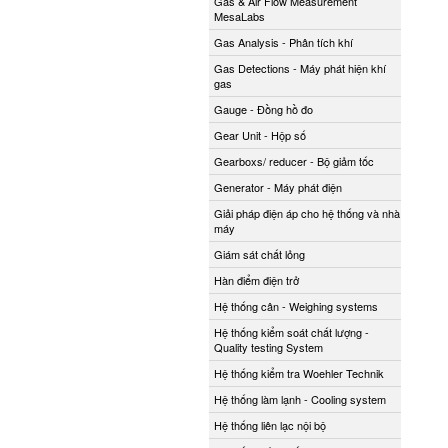
Gas & Air Flow Measurement
MesaLabs
Gas Analysis - Phân tích khí
Gas Detections - Máy phát hiện khí
gas
Gauge - Đồng hồ đo
Gear Unit - Hộp số
Gearboxs/ reducer - Bộ giảm tốc
Generator - Máy phát điện
Giải pháp điện áp cho hệ thống và nhà
máy
Giám sát chất lỏng
Hàn điểm điện trở
Hệ thống cân - Weighing systems
Hệ thống kiểm soát chất lượng -
Quality testing System
Hệ thống kiểm tra Woehler Technik
Hệ thống làm lạnh - Cooling system
Hệ thống liên lạc nội bộ