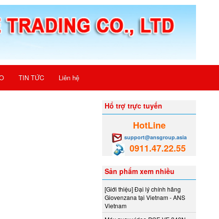
O
TIN TỨC
Liên hệ
Hổ trợ trực tuyến
HotLine
support@ansgroup.asia
0911.47.22.55
Sản phẩm xem nhiều
[Giới thiệu] Đại lý chính hãng
Giovenzana tại Vietnam - ANS
Vietnam