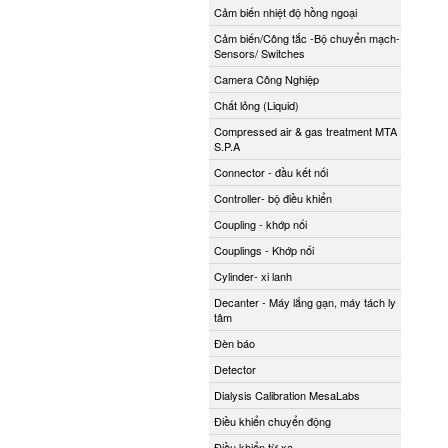
Cảm biến nhiệt độ hồng ngoại
Cảm biến/Công tắc -Bộ chuyển mạch-
Sensors/ Switches
Camera Công Nghiệp
Chất lỏng (Liquid)
Compressed air & gas treatment MTA
S.P.A
Connector - đầu kết nối
Controller- bộ điều khiển
Coupling - khớp nối
Couplings - Khớp nối
Cylinder- xi lanh
Decanter - Máy lắng gạn, máy tách ly
tâm
Đèn báo
Detector
Dialysis Calibration MesaLabs
Điều khiển chuyển động
Điều khiển từ xa