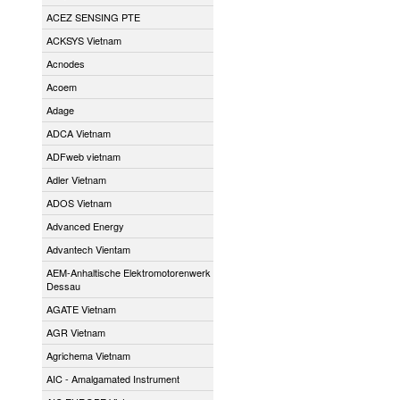
ACEZ SENSING PTE
ACKSYS Vietnam
Acnodes
Acoem
Adage
ADCA Vietnam
ADFweb vietnam
Adler Vietnam
ADOS Vietnam
Advanced Energy
Advantech Vientam
AEM-Anhaltische Elektromotorenwerk
Dessau
AGATE Vietnam
AGR Vietnam
Agrichema Vietnam
AIC - Amalgamated Instrument