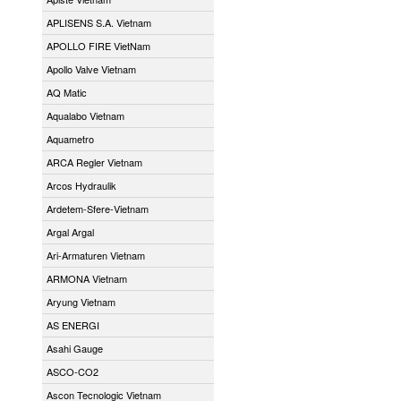
APLISENS S.A. Vietnam
APOLLO FIRE VietNam
Apollo Valve Vietnam
AQ Matic
Aqualabo Vietnam
Aquametro
ARCA Regler Vietnam
Arcos Hydraulik
Ardetem-Sfere-Vietnam
Argal Argal
Ari-Armaturen Vietnam
ARMONA Vietnam
Aryung Vietnam
AS ENERGI
Asahi Gauge
ASCO-CO2
Ascon Tecnologic Vietnam