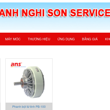
MÁY MÓC
THƯƠNG HIỆU
ỨNG DỤNG
BẢNG GIÁ
KH
Phanh bột từ tính PB-100