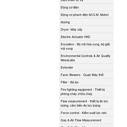
Động cơ điện
Động cơ phanh điện M.G.M. Motori
dosing
Dryer- Máy sấy
Electric Actuator HKC
Encoders - Bộ mã hóa xung, bộ giải
mã xung
Environmental Controls & Air Quality
MesaLabs
Extender
Fans/ Blowers - Quạt/ Máy thổi
Filter - Bộ lọc
Fire fighting equipment - Thiết bị
phòng cháy chữa cháy
Flow measurement - thiết bị đo lưu
lượng, cảm biến đo lưu lượng
Force control - Kiểm soát lực nén
Gas & Air Flow Measurement