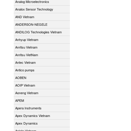
Analog Microelectronics
Analox Sensor Technology
AND Vietnam
ANDERSON-NEGELE
ANDILOG Technologies Vietnam
Anhyup Vietnam
Anritsu Vietnam
Anritsu VietNam
Antec Vietnam
Antico pumps
AOBEN
AOIP Vietnam
Aoneng Vietnam
APEM
Apera Instruments
Apex Dynamics Vietnam
Apex Dynamics
Apiste Vietnam