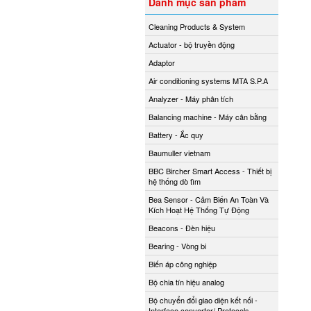
Danh mục sản phẩm
Cleaning Products & System
Actuator - bộ truyền động
Adaptor
Air conditioning systems MTA S.P.A
Analyzer - Máy phân tích
Balancing machine - Máy cân bằng
Battery - Ắc quy
Baumuller vietnam
BBC Bircher Smart Access - Thiết bị
hệ thống dò tìm
Bea Sensor - Cảm Biến An Toàn Và
Kích Hoạt Hệ Thống Tự Động
Beacons - Đèn hiệu
Bearing - Vòng bi
Biến áp công nghiệp
Bộ chia tín hiệu analog
Bộ chuyển đổi giao diện kết nối -
Interface converter/ Protocols