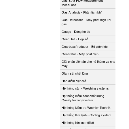
Gas & Air Flow Measurement
MesaLabs
Gas Analysis - Phân tích khí
Gas Detections - Máy phát hiện khí
gas
Gauge - Đồng hồ đo
Gear Unit - Hộp số
Gearboxs/ reducer - Bộ giảm tốc
Generator - Máy phát điện
Giải pháp điện áp cho hệ thống và nhà
máy
Giám sát chất lỏng
Hàn điểm điện trở
Hệ thống cân - Weighing systems
Hệ thống kiểm soát chất lượng -
Quality testing System
Hệ thống kiểm tra Woehler Technik
Hệ thống làm lạnh - Cooling system
Hệ thống liên lạc nội bộ