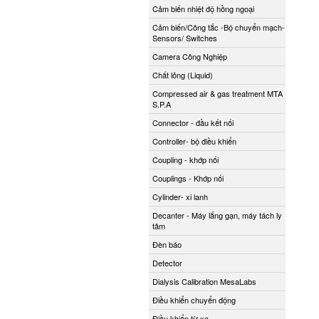
Cảm biến nhiệt độ hồng ngoại
Cảm biến/Công tắc -Bộ chuyển mạch-
Sensors/ Switches
Camera Công Nghiệp
Chất lỏng (Liquid)
Compressed air & gas treatment MTA
S.P.A
Connector - đầu kết nối
Controller- bộ điều khiển
Coupling - khớp nối
Couplings - Khớp nối
Cylinder- xi lanh
Decanter - Máy lắng gạn, máy tách ly
tâm
Đèn báo
Detector
Dialysis Calibration MesaLabs
Điều khiển chuyển động
Điều khiển từ xa