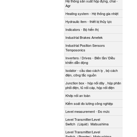
Hệ thống sản xuất hộp đựng, chai -
Agr
Heating system - Hệ thống gia nhiệt
Hydraulic item - thiết bị thủy lực
Indicators - Bộ hiển thị
Industrial Brakes Ametek
Industrial Position Sensors
Temposonics
Inverters / Drives - Biến tần/ Điều
khiển dẫn động
Isolator - cầu dao cách ly , bộ cách
điện, công tắc nguồn
Junction box - hộp nối dây , hộp phân
phối điện, tủ nối cáp, hộp nối điện
Khớp nối an toàn
Kiểm soát đo lường công nghiệp
Level measurement - Đo mức
Level Transmitter/Level
Switch（Liquid）Matsushima
Level Transmitter/Level
Switch（Powder）Matsushima