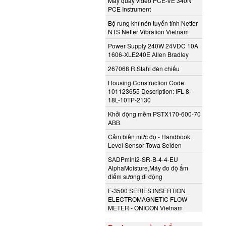
Máy quay video PCE-VE 340N
PCE Instrument
Bộ rung khí nén tuyến tính Netter
NTS Netter Vibration Vietnam
Power Supply 240W 24VDC 10A
1606-XLE240E Allen Bradley
267068 R.Stahl đèn chiếu
Housing Construction Code:
101123655 Description: IFL 8-
18L-10TP-2130
Khởi động mềm PSTX170-600-70
ABB
Cảm biến mức độ - Handbook
Level Sensor Towa Seiden
SADPmini2-SR-B-4-4-EU
AlphaMoisture,Máy đo độ ẩm
điểm sương di động
F-3500 SERIES INSERTION
ELECTROMAGNETIC FLOW
METER - ONICON Vietnam