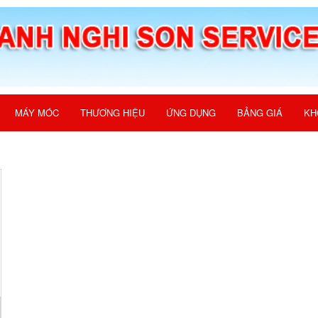
MÁY MÓC
THƯƠNG HIỆU
ỨNG DỤNG
BẢNG GIÁ
KH