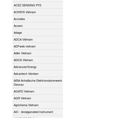
ACEZ SENSING PTE
ACKSYS Vietnam
Acnodes
Acoem
Adage
ADCA Vietnam
ADFweb vietnam
Adler Vietnam
ADOS Vietnam
Advanced Energy
Advantech Vientam
AEM-Anhaltische Elektromotorenwerk
Dessau
AGATE Vietnam
AGR Vietnam
Agrichema Vietnam
AIC - Amalgamated Instrument