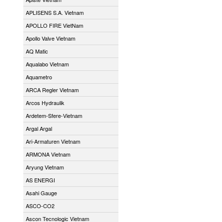
APLISENS S.A. Vietnam
APOLLO FIRE VietNam
Apollo Valve Vietnam
AQ Matic
Aqualabo Vietnam
Aquametro
ARCA Regler Vietnam
Arcos Hydraulik
Ardetem-Sfere-Vietnam
Argal Argal
Ari-Armaturen Vietnam
ARMONA Vietnam
Aryung Vietnam
AS ENERGI
Asahi Gauge
ASCO-CO2
Ascon Tecnologic Vietnam