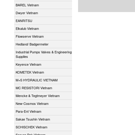
BAREL Vietnam
Dwyer Vietnam
EANRITSU
Elkalub Vietnam
Flowserve Vietnam
Hedland/ Badgermeter
Industrial Pumps Valves & Engineering
Supplies
Keyence Vietnam
KOMETEK Vietnam
M+S HYDRAULIC VIETNAM
MC RESISTORI Vietnam
Mencke & Tegtmeyer Vietnam
New-Cosmos Vietnam
Para-Ent Vietnam
Sakae Tsushin Vietnam
SCHISCHEK Vietnam
Secure Pak Vietnam