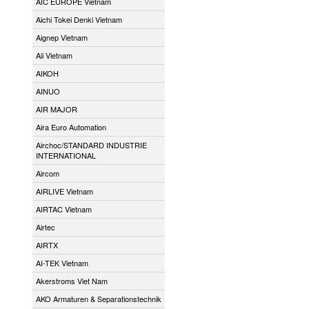
AIC EUROPE Vietnam
Aichi Tokei Denki Vietnam
Aignep Vietnam
Aii Vietnam
AIKOH
AINUO
AIR MAJOR
Aira Euro Automation
Airchoc/STANDARD INDUSTRIE
INTERNATIONAL
Aircom
AIRLIVE Vietnam
AIRTAC Vietnam
Airtec
AIRTX
AI-TEK Vietnam
Akerstroms Viet Nam
AKO Armaturen & Separationstechnik