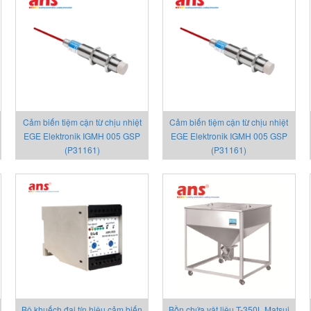
Cảm biến tiệm cận từ chịu nhiệt
Cảm biến tiệm cận từ chịu nhiệt
EGE Elektronik IGMH 005 GSP
EGE Elektronik IGMH 005 GSP
(P31161)
(P31161)
Bộ khuếch đại tín hiệu cảm biến
Bồn chứa vật liệu T-350L Matsui