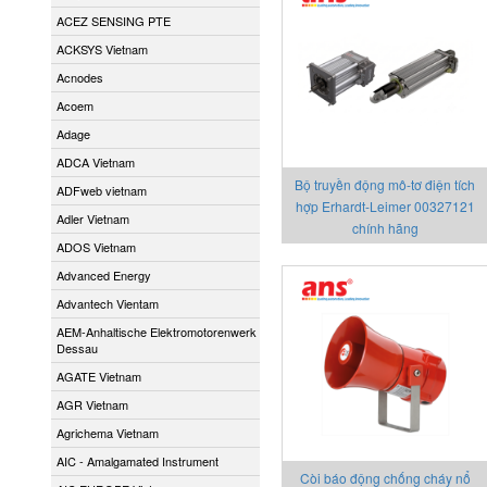
ACEZ SENSING PTE
ACKSYS Vietnam
Acnodes
Acoem
Adage
ADCA Vietnam
Bộ truyền động mô-tơ điện tích
ADFweb vietnam
hợp Erhardt-Leimer 00327121
Adler Vietnam
chính hãng
ADOS Vietnam
Advanced Energy
Advantech Vientam
AEM-Anhaltische Elektromotorenwerk
Dessau
AGATE Vietnam
AGR Vietnam
Agrichema Vietnam
AIC - Amalgamated Instrument
Còi báo động chống cháy nổ