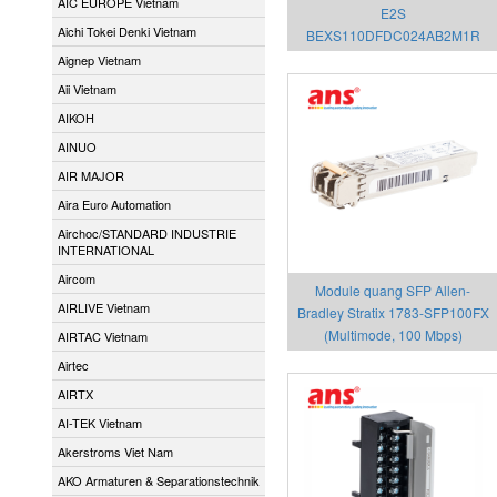
AIC EUROPE Vietnam
E2S
Aichi Tokei Denki Vietnam
BEXS110DFDC024AB2M1R
(24VDC)
Aignep Vietnam
Aii Vietnam
AIKOH
AINUO
AIR MAJOR
Aira Euro Automation
Airchoc/STANDARD INDUSTRIE
INTERNATIONAL
Aircom
Module quang SFP Allen-
AIRLIVE Vietnam
Bradley Stratix 1783-SFP100FX
(Multimode, 100 Mbps)
AIRTAC Vietnam
Airtec
AIRTX
AI-TEK Vietnam
Akerstroms Viet Nam
AKO Armaturen & Separationstechnik