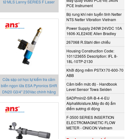
Máy quay video PCE-VE 340N
tử MLS Lanny SERIES F Laser
PCE Instrument
Bộ rung khí nén tuyến tính Netter
NTS Netter Vibration Vietnam
Power Supply 240W 24VDC 10A
1606-XLE240E Allen Bradley
267068 R.Stahl đèn chiếu
Housing Construction Code:
101123655 Description: IFL 8-
18L-10TP-2130
Khởi động mềm PSTX170-600-70
ABB
Cửa sập cơ học tự kiểm tra cảm
Cảm biến mức độ - Handbook
biến ngọn lửa ESA Pyronics SHR
Level Sensor Towa Seiden
DN20 G3/4" 230Vac chính hãng
SADPmini2-SR-B-4-4-EU
AlphaMoisture,Máy đo độ ẩm
điểm sương di động
F-3500 SERIES INSERTION
ELECTROMAGNETIC FLOW
METER - ONICON Vietnam