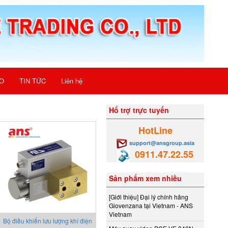
O
TIN TỨC
Liên hệ
Hổ trợ trực tuyến
HotLine
support@ansgroup.asia
0911.47.22.55
Sản phẩm xem nhiều
[Giới thiệu] Đại lý chính hãng
Giovenzana tại Vietnam - ANS
Vietnam
Bộ điều khiển lưu lượng khí điện