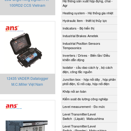
Hệ thống sản xuất hộp đựng, chai -
100RD2 CCS Vietnam
Agr
Heating system - Hệ thống gia nhiệt
Hydraulic item - thiết bị thủy lực
Indicators - Bộ hiển thị
Industrial Brakes Ametek
Industrial Position Sensors
Temposonics
Inverters / Drives - Biến tần/ Điều
khiển dẫn động
Isolator - cầu dao cách ly , bộ cách
điện, công tắc nguồn
12435 VADER Datalogger
Junction box - hộp nối dây , hộp phân
phối điện, tủ nối cáp, hộp nối điện
M.C.Miller Việt Nam
Khớp nối an toàn
Kiểm soát đo lường công nghiệp
Level measurement - Đo mức
Level Transmitter/Level
Switch（Liquid）Matsushima
Level Transmitter/Level
Switch（Powder）Matsushima