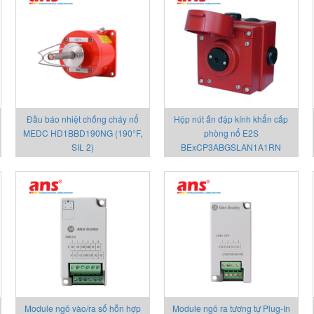
Đầu báo nhiệt chống cháy nổ
Hộp nút ấn đập kính khẩn cấp
MEDC HD1BBD190NG (190°F,
phòng nổ E2S
SIL 2)
BExCP3ABGSLAN1A1RN
Module ngõ vào/ra số hỗn hợp
Module ngõ ra tương tự Plug-In