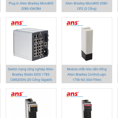
Plug-In Allen-Bradley Micro800
Allen-Bradley Micro800 2080-
2080-IQ4OB4
OF2 (2 Cổng)
Switch mạng công nghiệp Allen-
Module chắn khe cắm trống
Bradley Stratix 5200 1783-
Allen-Bradley ControlLogix
CMS20DN (20 Cổng Gigabit)
1756-N2 (Slot Filler)