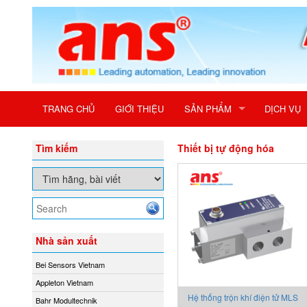
TRANG CHỦ
GIỚI THIỆU
SẢN PHẨM
DỊCH VỤ
Tìm kiếm
Thiết bị tự động hóa
Nhà sản xuất
Bei Sensors Vietnam
Appleton Vietnam
Hệ thống trộn khí điện tử MLS
Bahr Modultechnik