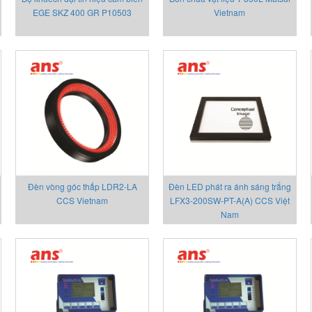
EGE SKZ 400 GR P10503
Vietnam
Đèn vòng góc thấp LDR2-LA
Đèn LED phát ra ánh sáng trắng
CCS Vietnam
LFX3-200SW-PT-A(A) CCS Việt
Nam