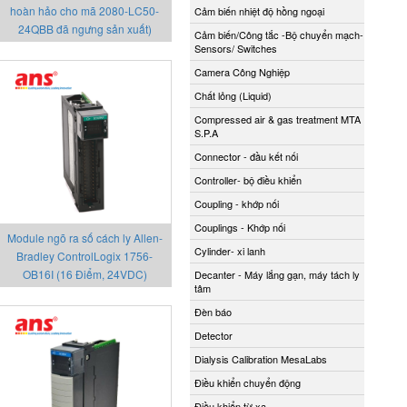
hoàn hảo cho mã 2080-LC50-
Cảm biến nhiệt độ hồng ngoại
24QBB đã ngưng sản xuất)
Cảm biến/Công tắc -Bộ chuyển mạch-
Sensors/ Switches
Camera Công Nghiệp
Chất lỏng (Liquid)
Compressed air & gas treatment MTA
S.P.A
Connector - đầu kết nối
Controller- bộ điều khiển
Coupling - khớp nối
Couplings - Khớp nối
Module ngõ ra số cách ly Allen-
Cylinder- xi lanh
Bradley ControlLogix 1756-
OB16I (16 Điểm, 24VDC)
Decanter - Máy lắng gạn, máy tách ly
tâm
Đèn báo
Detector
Dialysis Calibration MesaLabs
Điều khiển chuyển động
Điều khiển từ xa