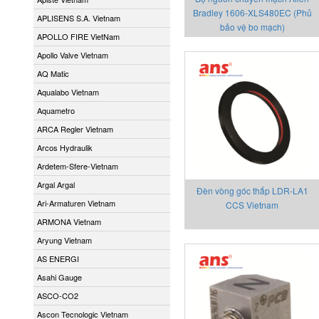
Bradley 1606-XLS480EC (Phủ
APLISENS S.A. Vietnam
bảo vệ bo mạch)
APOLLO FIRE VietNam
Apollo Valve Vietnam
AQ Matic
Aqualabo Vietnam
Aquametro
ARCA Regler Vietnam
Arcos Hydraulik
Ardetem-Sfere-Vietnam
Argal Argal
Đèn vòng góc thấp LDR-LA1
Ari-Armaturen Vietnam
CCS Vietnam
ARMONA Vietnam
Aryung Vietnam
AS ENERGI
Asahi Gauge
ASCO-CO2
Ascon Tecnologic Vietnam