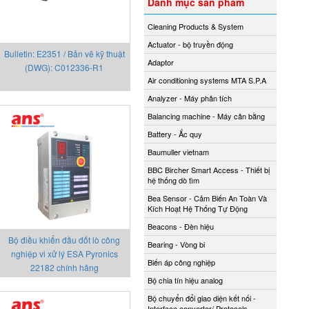
Danh mục sản phẩm
Cleaning Products & System
Actuator - bộ truyền động
Bulletin: E2351 / Bản vẽ kỹ thuật
Adaptor
(DWG): C012336-R1
Air conditioning systems MTA S.P.A
Analyzer - Máy phân tích
Balancing machine - Máy cân bằng
Battery - Ắc quy
Baumuller vietnam
BBC Bircher Smart Access - Thiết bị
hệ thống dò tìm
Bea Sensor - Cảm Biến An Toàn Và
Kích Hoạt Hệ Thống Tự Động
Beacons - Đèn hiệu
Bộ điều khiển đầu đốt lò công
Bearing - Vòng bi
nghiệp vi xử lý ESA Pyronics
Biến áp công nghiệp
22182 chính hãng
Bộ chia tín hiệu analog
Bộ chuyển đổi giao diện kết nối -
Interface converter/ Protocols