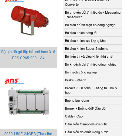
Converter
Bộ chuyển đổi tín hiệu đo - Measuring
Transducer
Bộ điều chỉnh điện áp công nghiệp
Bộ điều khiển băng tải
Bộ điều khiển lưu lượng khối
Bộ điều khiển Super Systems
Bộ giá đỡ gá lắp bắt cột Inox 316
Bộ hiển thị và điều khiển khí chất
E2S SP65-0001-A4
Bộ khuếch đại tín hiệu công nghiệp
Bo mạch công nghiệp
Brake - Phanh
Breaks & Clutchs - Thắng từ - bộ ly
hợp
Buồng lưu lượng
Burner - Buồng đốt/ Đầu đốt
Cable - Cáp
Cảm biến Campbell Scientific
Cảm biến đo chất lượng nước
2080-L50E-24QBB (Thay thế