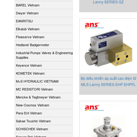
Lanny SERIES GZ
BAREL Vietnam
Dwyer Vietnam
EANRITSU
Elkalub Vietnam
Flowserve Vietnam
Hedland/ Badgermeter
Industrial Pumps Valves & Engineering
Supplies
Keyence Vietnam
KOMETEK Vietnam
Bộ điều khiển áp suất cao điện tử
M+S HYDRAULIC VIETNAM
MLS Lanny SERIES EHP EHPFL
MC RESISTORI Vietnam
Mencke & Tegtmeyer Vietnam
New-Cosmos Vietnam
Para-Ent Vietnam
Sakae Tsushin Vietnam
SCHISCHEK Vietnam
Secure Pak Vietnam