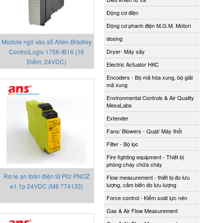
Động cơ điện
Động cơ phanh điện M.G.M. Motori
dosing
Module ngõ vào số Allen-Bradley
ControlLogix 1756-IB16 (16
Dryer- Máy sấy
Điểm, 24VDC)
Electric Actuator HKC
Encoders - Bộ mã hóa xung, bộ giải
mã xung
Environmental Controls & Air Quality
MesaLabs
Extender
Fans/ Blowers - Quạt/ Máy thổi
Filter - Bộ lọc
Fire fighting equipment - Thiết bị
phòng cháy chữa cháy
Rơ-le an toàn điện tử Pilz PNOZ
Flow measurement - thiết bị đo lưu
lượng, cảm biến đo lưu lượng
e1.1p 24VDC (Mã 774133)
Force control - Kiểm soát lực nén
Gas & Air Flow Measurement