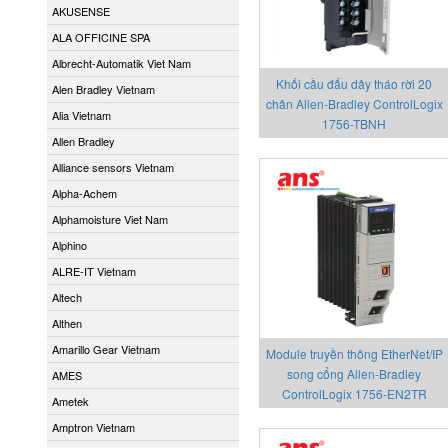
AKUSENSE
ALA OFFICINE SPA
Albrecht-Automatik Viet Nam
Khối cầu đấu dây tháo rời 20
Alen Bradley Vietnam
chân Allen-Bradley ControlLogix
Alia Vietnam
1756-TBNH
Allen Bradley
Alliance sensors Vietnam
Alpha-Achem
Alphamoisture Viet Nam
Alphino
ALRE-IT Vietnam
Altech
Althen
Amarillo Gear Vietnam
Module truyền thông EtherNet/IP
song cổng Allen-Bradley
AMES
ControlLogix 1756-EN2TR
Ametek
Amptron Vietnam