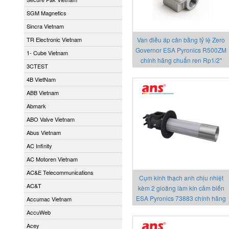
SGM Magnetics
Sincra Vietnam
TR Electronic Vietnam
Van điều áp cân bằng tỷ lệ Zero
Governor ESA Pyronics R500ZM
1- Cube Vietnam
chính hãng chuẩn ren Rp1/2"
3CTEST
4B VietNam
ABB Vietnam
Abmark
ABO Valve Vietnam
Abus Vietnam
AC Infinity
AC Motoren Vietnam
AC&E Telecommunications
Cụm kính thạch anh chịu nhiệt
AC&T
kèm 2 gioăng làm kín cảm biến
ESA Pyronics 73883 chính hãng
Accumac Vietnam
AccuWeb
Acey