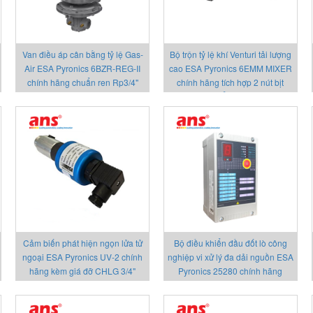
Van điều áp cân bằng tỷ lệ Gas-
Bộ trộn tỷ lệ khí Venturi tải lượng
Air ESA Pyronics 6BZR-REG-II
cao ESA Pyronics 6EMM MIXER
chính hãng chuẩn ren Rp3/4"
chính hãng tích hợp 2 nút bịt
kiểm tra
Cảm biến phát hiện ngọn lửa tử
Bộ điều khiển đầu đốt lò công
ngoại ESA Pyronics UV-2 chính
nghiệp vi xử lý đa dải nguồn ESA
hãng kèm giá đỡ CHLG 3/4"
Pyronics 25280 chính hãng