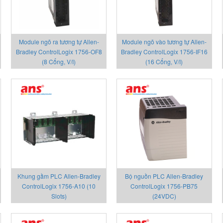
Module ngõ ra tương tự Allen-
Module ngõ vào tương tự Allen-
Bradley ControlLogix 1756-OF8
Bradley ControlLogix 1756-IF16
(8 Cổng, V/I)
(16 Cổng, V/I)
Khung gầm PLC Allen-Bradley
Bộ nguồn PLC Allen-Bradley
ControlLogix 1756-A10 (10
ControlLogix 1756-PB75
Slots)
(24VDC)