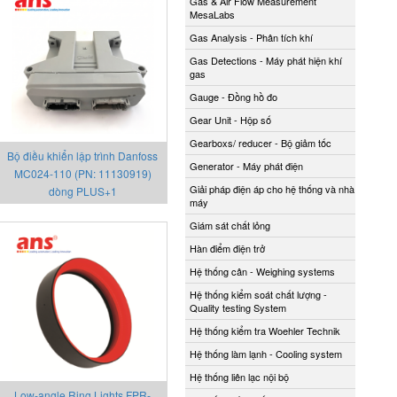
Gas & Air Flow Measurement
MesaLabs
Gas Analysis - Phân tích khí
Gas Detections - Máy phát hiện khí
gas
Gauge - Đồng hồ đo
Gear Unit - Hộp số
Gearboxs/ reducer - Bộ giảm tốc
Bộ điều khiển lập trình Danfoss
Generator - Máy phát điện
MC024-110 (PN: 11130919)
Giải pháp điện áp cho hệ thống và nhà
dòng PLUS+1
máy
Giám sát chất lỏng
Hàn điểm điện trở
Hệ thống cân - Weighing systems
Hệ thống kiểm soát chất lượng -
Quality testing System
Hệ thống kiểm tra Woehler Technik
Hệ thống làm lạnh - Cooling system
Hệ thống liên lạc nội bộ
Low-angle Ring Lights FPR-