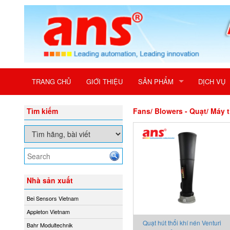
TRANG CHỦ
GIỚI THIỆU
SẢN PHẨM
DỊCH VỤ
Tìm kiếm
Fans/ Blowers - Quạt/ Máy t
Nhà sản xuất
Bei Sensors Vietnam
Appleton Vietnam
Quạt hút thổi khí nén Venturi
Bahr Modultechnik