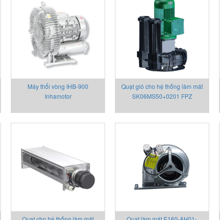
Máy thổi vòng IHB-900
Quạt gió cho hệ thống làm mát
Inhamotor
SK06MS50+0201 FPZ
Quạt cho hệ thống làm mát
Quạt làm mát E160-AH01-