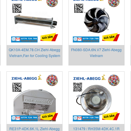
QK10A-4EM.78.CH Ziehl-Abegg
FN080-SDA.6N.V7 Ziehl-Abegg
Vietnam,Fan for Cooling System
Vietnam
RE31P-4DK.6K.1L Ziehl-Abegg
131479 / RH35M-4DK.4C.1R