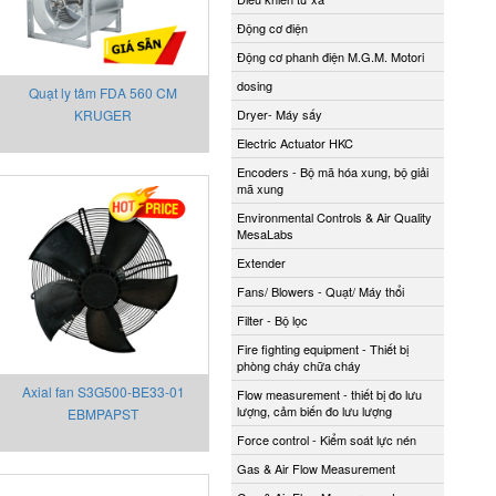
Động cơ điện
Động cơ phanh điện M.G.M. Motori
dosing
Quạt ly tâm FDA 560 CM
KRUGER
Dryer- Máy sấy
Electric Actuator HKC
Encoders - Bộ mã hóa xung, bộ giải
mã xung
Environmental Controls & Air Quality
MesaLabs
Extender
Fans/ Blowers - Quạt/ Máy thổi
Filter - Bộ lọc
Fire fighting equipment - Thiết bị
phòng cháy chữa cháy
Axial fan S3G500-BE33-01
Flow measurement - thiết bị đo lưu
lượng, cảm biến đo lưu lượng
EBMPAPST
Force control - Kiểm soát lực nén
Gas & Air Flow Measurement