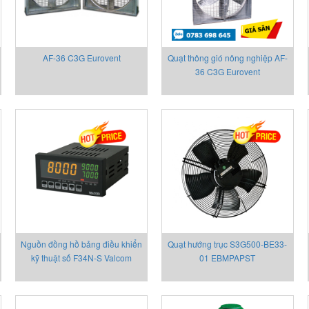
AF-36 C3G Eurovent
Quạt thông gió nông nghiệp AF-
36 C3G Eurovent
Nguồn đồng hồ bảng điều khiển
Quạt hướng trục S3G500-BE33-
kỹ thuật số F34N-S Valcom
01 EBMPAPST