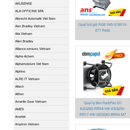
AKUSENSE
ALA OFFICINE SPA
Albrecht-Automatik Viet Nam
Quạt hút gió RGE 045-018015-
Alen Bradley Vietnam
271 Reitz
Alia Vietnam
Allen Bradley
Alliance sensors Vietnam
Alpha-Achem
Alphamoisture Viet Nam
Alphino
ALRE-IT Vietnam
Altech
Althen
Amarillo Gear Vietnam
Quạt ly tâm RadiPac EC
K3G280-RR04-H9/ K3G250-
AMES
RR17-H9/ G3G280-BR04-M7
Ametek
EBMPAPST
Amptron Vietnam