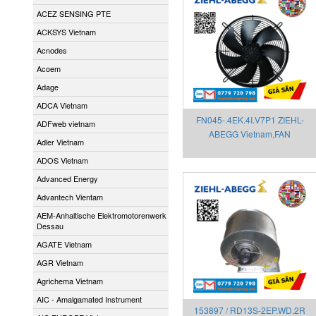
ACEZ SENSING PTE
ACKSYS Vietnam
Acnodes
Acoem
Adage
ADCA Vietnam
FN045-.4EK.4I.V7P1 ZIEHL-
ADFweb vietnam
ABEGG Vietnam,FAN
Adler Vietnam
ADOS Vietnam
Advanced Energy
Advantech Vientam
AEM-Anhaltische Elektromotorenwerk
Dessau
AGATE Vietnam
AGR Vietnam
Agrichema Vietnam
AIC - Amalgamated Instrument
153897 / RD13S-2EP.WD.2R