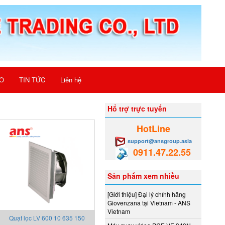
O
TIN TỨC
Liên hệ
Hổ trợ trực tuyến
HotLine
support@ansgroup.asia
0911.47.22.55
Sản phẩm xem nhiều
[Giới thiệu] Đại lý chính hãng
Giovenzana tại Vietnam - ANS
Vietnam
Quạt lọc LV 600 10 635 150