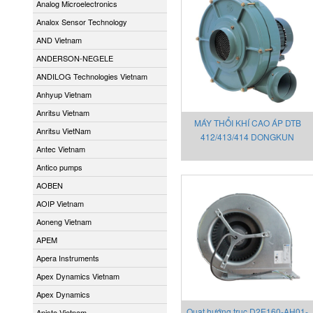
Analog Microelectronics
Analox Sensor Technology
AND Vietnam
ANDERSON-NEGELE
ANDILOG Technologies Vietnam
Anhyup Vietnam
Anritsu Vietnam
MÁY THỔI KHÍ CAO ÁP DTB
Anritsu VietNam
412/413/414 DONGKUN
Antec Vietnam
Antico pumps
AOBEN
AOIP Vietnam
Aoneng Vietnam
APEM
Apera Instruments
Apex Dynamics Vietnam
Apex Dynamics
Quạt hướng trục D2E160-AH01-
Apiste Vietnam