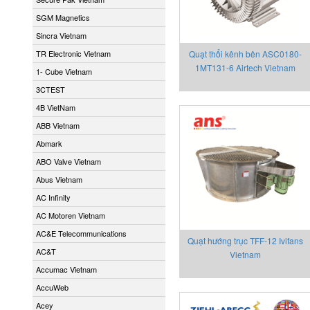
SGM Magnetics
Sincra Vietnam
TR Electronic Vietnam
Quạt thổi kênh bên ASC0180-
1MT131-6 Airtech Vietnam
1- Cube Vietnam
3CTEST
4B VietNam
ABB Vietnam
Abmark
ABO Valve Vietnam
Abus Vietnam
AC Infinity
AC Motoren Vietnam
AC&E Telecommunications
Quạt hướng trục TFF-12 Ivifans
AC&T
Vietnam
Accumac Vietnam
AccuWeb
Acey