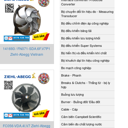
Converter
Bộ chuyển đổi tín hiệu đo - Measuring
Transducer
Bộ điều chỉnh điện áp công nghiệp
Bộ điều khiển băng tải
Bộ điều khiển lưu lượng khối
Bộ điều khiển Super Systems
141693 / FN071-SDA.6F.V7P1
Bộ hiển thị và điều khiển khí chất
Ziehl-Abegg Vietnam
Bộ khuếch đại tín hiệu công nghiệp
Bo mạch công nghiệp
Brake - Phanh
Breaks & Clutchs - Thắng từ - bộ ly
hợp
Buồng lưu lượng
Burner - Buồng đốt/ Đầu đốt
Cable - Cáp
Cảm biến Campbell Scientific
Cảm biến đo chất lượng nước
FC056-VDA.4I.V7 Ziehl-Abegg