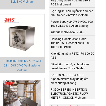
Máy quay video PCE-VE 340N
ELMEKO Vietnam
PCE Instrument
Bộ rung khí nén tuyến tính Netter
NTS Netter Vibration Vietnam
Power Supply 240W 24VDC 10A
1606-XLE240E Allen Bradley
267068 R.Stahl đèn chiếu
Housing Construction Code:
101123655 Description: IFL 8-
18L-10TP-2130
Khởi động mềm PSTX170-600-70
ABB
Thiết bị hút khói MCK 7/7 X18
Cảm biến mức độ - Handbook
211100G CMC Ventilazione
Level Sensor Towa Seiden
Vietnam
SADPmini2-SR-B-4-4-EU
AlphaMoisture,Máy đo độ ẩm
điểm sương di động
F-3500 SERIES INSERTION
ELECTROMAGNETIC FLOW
METER - ONICON Vietnam