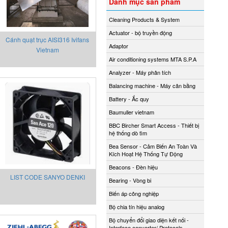
Danh mục sản phẩm
Cleaning Products & System
Actuator - bộ truyền động
Cánh quạt trục AISI316 Ivifans
Adaptor
Vietnam
Air conditioning systems MTA S.P.A
Analyzer - Máy phân tích
Balancing machine - Máy cân bằng
Battery - Ắc quy
Baumuller vietnam
BBC Bircher Smart Access - Thiết bị
hệ thống dò tìm
Bea Sensor - Cảm Biến An Toàn Và
Kích Hoạt Hệ Thống Tự Động
Beacons - Đèn hiệu
LIST CODE SANYO DENKI
Bearing - Vòng bi
Biến áp công nghiệp
Bộ chia tín hiệu analog
Bộ chuyển đổi giao diện kết nối -
Interface converter/ Protocols