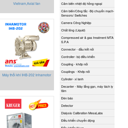
Vietnam,Axial fan
Cảm biến nhiệt độ hồng ngoại
Cảm biến/Công tắc -Bộ chuyển mạch-
Sensors/ Switches
Camera Công Nghiệp
Chất lỏng (Liquid)
Compressed air & gas treatment MTA
S.P.A
Connector - đầu kết nối
Controller- bộ điều khiển
Coupling - khớp nối
Couplings - Khớp nối
Máy thổi khí IHB-202 Inhamotor
Cylinder- xi lanh
Decanter - Máy lắng gạn, máy tách ly
tâm
Đèn báo
Detector
Dialysis Calibration MesaLabs
Điều khiển chuyển động
Điều khiển từ xa