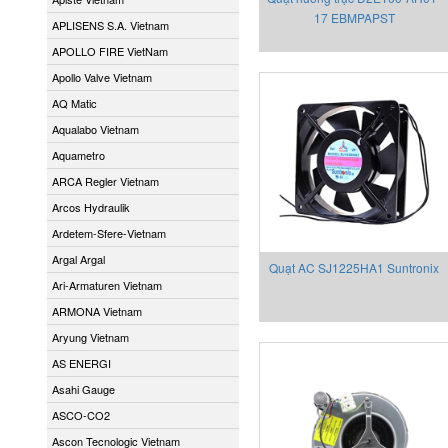
17 EBMPAPST
APLISENS S.A. Vietnam
APOLLO FIRE VietNam
Apollo Valve Vietnam
AQ Matic
Aqualabo Vietnam
Aquametro
ARCA Regler Vietnam
Arcos Hydraulik
Ardetem-Sfere-Vietnam
Argal Argal
Quạt AC SJ1225HA1 Suntronix
Ari-Armaturen Vietnam
ARMONA Vietnam
Aryung Vietnam
AS ENERGI
Asahi Gauge
ASCO-CO2
Ascon Tecnologic Vietnam