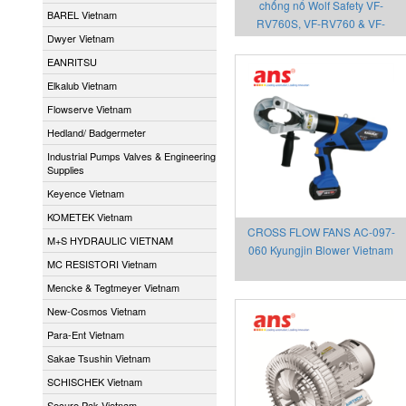
chống nổ Wolf Safety VF-
BAREL Vietnam
RV760S, VF-RV760 & VF-
Dwyer Vietnam
RV1500
EANRITSU
Elkalub Vietnam
Flowserve Vietnam
Hedland/ Badgermeter
Industrial Pumps Valves & Engineering
Supplies
Keyence Vietnam
KOMETEK Vietnam
CROSS FLOW FANS AC-097-
M+S HYDRAULIC VIETNAM
060 Kyungjin Blower Vietnam
MC RESISTORI Vietnam
Mencke & Tegtmeyer Vietnam
New-Cosmos Vietnam
Para-Ent Vietnam
Sakae Tsushin Vietnam
SCHISCHEK Vietnam
Secure Pak Vietnam