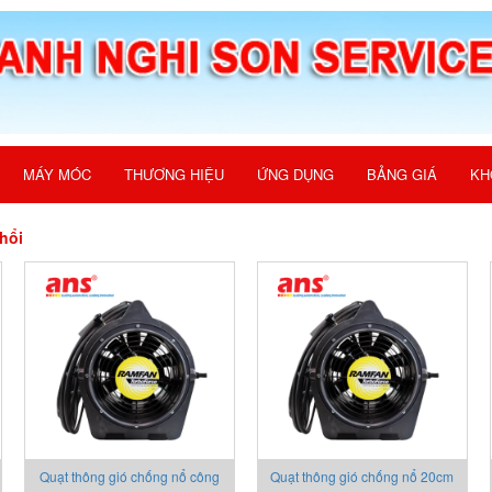
MÁY MÓC
THƯƠNG HIỆU
ỨNG DỤNG
BẢNG GIÁ
KH
hổi
Quạt thông gió chống nổ công
Quạt thông gió chống nổ 20cm