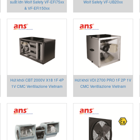
suất lớn Wolf Safety VF-EFi75xx
Wolf Safety VF-UB20xx
& VF-EFi150xx
Hút khói CBT 2000V X18 1F 4P
Hút khói VDI 2700 PRO 1F 2P 1V
1V CMC Ventilazione Vietnam
CMC Ventilazione Vietnam