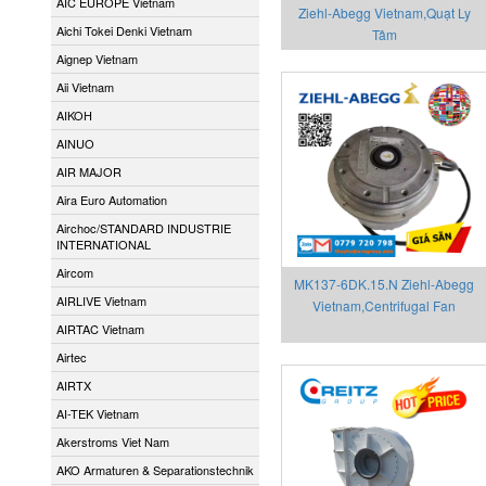
AIC EUROPE Vietnam
Ziehl-Abegg Vietnam,Quạt Ly
Aichi Tokei Denki Vietnam
Tâm
Aignep Vietnam
Aii Vietnam
AIKOH
AINUO
AIR MAJOR
Aira Euro Automation
Airchoc/STANDARD INDUSTRIE
INTERNATIONAL
Aircom
MK137-6DK.15.N Ziehl-Abegg
AIRLIVE Vietnam
Vietnam,Centrifugal Fan
AIRTAC Vietnam
Airtec
AIRTX
AI-TEK Vietnam
Akerstroms Viet Nam
AKO Armaturen & Separationstechnik