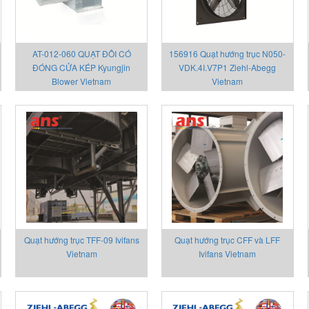
AT-012-060 QUẠT ĐÔI CÓ
156916 Quạt hướng trục N050-
ĐÓNG CỬA KÉP Kyungjin
VDK.4I.V7P1 Ziehl-Abegg
Blower Vietnam
Vietnam
Quạt hướng trục TFF-09 Ivifans
Quạt hướng trục CFF và LFF
Vietnam
Ivifans Vietnam