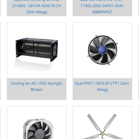
210800 / QK10A-4EM.78.CH
17/6SL3362-0AF01-0AA1
Ziehl-Abegg
EBMPAPST
Cooling fan AC-150D Kyungjin
Quạt FN071-SDA.6F.V7P1 Ziehl-
Blower
Abegg