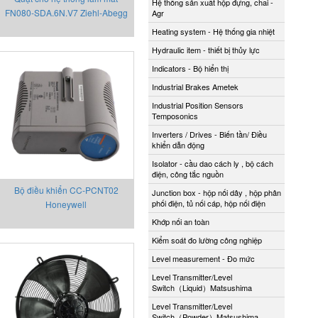
Hệ thống sản xuất hộp đựng, chai -
FN080-SDA.6N.V7 Ziehl-Abegg
Agr
Heating system - Hệ thống gia nhiệt
Hydraulic item - thiết bị thủy lực
Indicators - Bộ hiển thị
Industrial Brakes Ametek
Industrial Position Sensors
Temposonics
Inverters / Drives - Biến tần/ Điều
khiển dẫn động
Isolator - cầu dao cách ly , bộ cách
điện, công tắc nguồn
Bộ điều khiển CC-PCNT02
Junction box - hộp nối dây , hộp phân
phối điện, tủ nối cáp, hộp nối điện
Honeywell
Khớp nối an toàn
Kiểm soát đo lường công nghiệp
Level measurement - Đo mức
Level Transmitter/Level
Switch（Liquid）Matsushima
Level Transmitter/Level
Switch（Powder）Matsushima