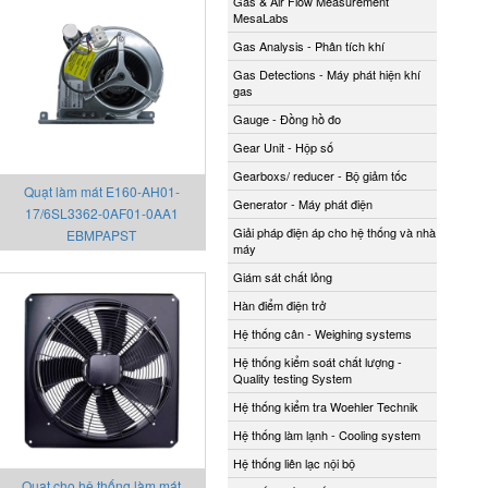
Gas & Air Flow Measurement
MesaLabs
Gas Analysis - Phân tích khí
Gas Detections - Máy phát hiện khí
gas
Gauge - Đồng hồ đo
Gear Unit - Hộp số
Gearboxs/ reducer - Bộ giảm tốc
Quạt làm mát E160-AH01-
Generator - Máy phát điện
17/6SL3362-0AF01-0AA1
Giải pháp điện áp cho hệ thống và nhà
EBMPAPST
máy
Giám sát chất lỏng
Hàn điểm điện trở
Hệ thống cân - Weighing systems
Hệ thống kiểm soát chất lượng -
Quality testing System
Hệ thống kiểm tra Woehler Technik
Hệ thống làm lạnh - Cooling system
Hệ thống liên lạc nội bộ
Quạt cho hệ thống làm mát