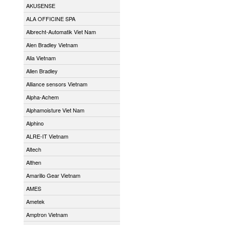
AKUSENSE
ALA OFFICINE SPA
Albrecht-Automatik Viet Nam
Alen Bradley Vietnam
Alia Vietnam
Allen Bradley
Alliance sensors Vietnam
Alpha-Achem
Alphamoisture Viet Nam
Alphino
ALRE-IT Vietnam
Altech
Althen
Amarillo Gear Vietnam
AMES
Ametek
Amptron Vietnam