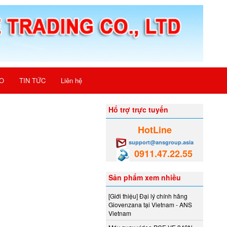
O
TIN TỨC
Liên hệ
Hổ trợ trực tuyến
HotLine
support@ansgroup.asia
0911.47.22.55
Sản phẩm xem nhiều
[Giới thiệu] Đại lý chính hãng
Giovenzana tại Vietnam - ANS
Vietnam