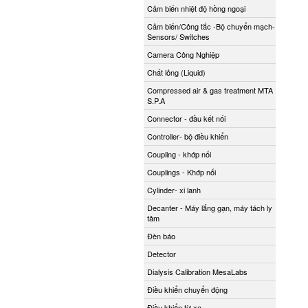
Cảm biến nhiệt độ hồng ngoại
Cảm biến/Công tắc -Bộ chuyển mạch-
Sensors/ Switches
Camera Công Nghiệp
Chất lỏng (Liquid)
Compressed air & gas treatment MTA
S.P.A
Connector - đầu kết nối
Controller- bộ điều khiển
Coupling - khớp nối
Couplings - Khớp nối
Cylinder- xi lanh
Decanter - Máy lắng gạn, máy tách ly
tâm
Đèn báo
Detector
Dialysis Calibration MesaLabs
Điều khiển chuyển động
Điều khiển từ xa