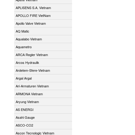
APLISENS S.A. Vietnam
APOLLO FIRE VietNam
Apollo Valve Vietnam
AQ Matic
Aqualabo Vietnam
Aquametro
ARCA Regler Vietnam
Arcos Hydraulik
Ardetem-Sfere-Vietnam
Argal Argal
Ari-Armaturen Vietnam
ARMONA Vietnam
Aryung Vietnam
AS ENERGI
Asahi Gauge
ASCO-CO2
Ascon Tecnologic Vietnam