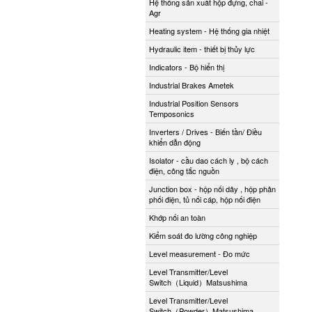
Hệ thống sản xuất hộp đựng, chai -
Agr
Heating system - Hệ thống gia nhiệt
Hydraulic item - thiết bị thủy lực
Indicators - Bộ hiển thị
Industrial Brakes Ametek
Industrial Position Sensors
Temposonics
Inverters / Drives - Biến tần/ Điều
khiển dẫn động
Isolator - cầu dao cách ly , bộ cách
điện, công tắc nguồn
Junction box - hộp nối dây , hộp phân
phối điện, tủ nối cáp, hộp nối điện
Khớp nối an toàn
Kiểm soát đo lường công nghiệp
Level measurement - Đo mức
Level Transmitter/Level
Switch（Liquid）Matsushima
Level Transmitter/Level
Switch（Powder）Matsushima