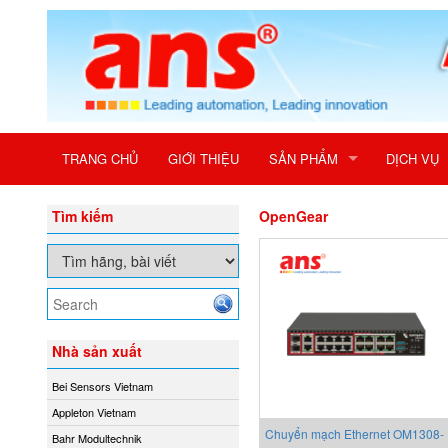
TRANG CHỦ
GIỚI THIỆU
SẢN PHẨM
DỊCH VỤ
Tìm kiếm
OpenGear
Nhà sản xuất
Bei Sensors Vietnam
Appleton Vietnam
Chuyển mạch Ethernet OM1308-
Bahr Modultechnik