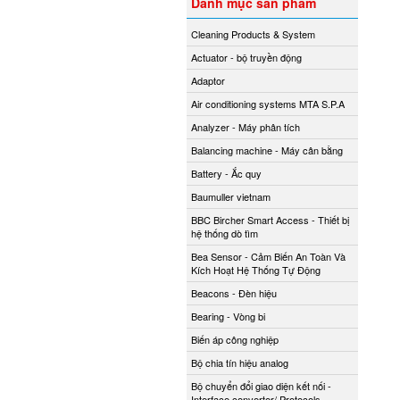
Danh mục sản phẩm
Cleaning Products & System
Actuator - bộ truyền động
Adaptor
Air conditioning systems MTA S.P.A
Analyzer - Máy phân tích
Balancing machine - Máy cân bằng
Battery - Ắc quy
Baumuller vietnam
BBC Bircher Smart Access - Thiết bị
hệ thống dò tìm
Bea Sensor - Cảm Biến An Toàn Và
Kích Hoạt Hệ Thống Tự Động
Beacons - Đèn hiệu
Bearing - Vòng bi
Biến áp công nghiệp
Bộ chia tín hiệu analog
Bộ chuyển đổi giao diện kết nối -
Interface converter/ Protocols