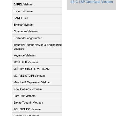
8E-C-LSP OpenGear Vietnam
BAREL Vietnam
Dwyer Vietnam
EANRITSU
Elkalub Vietnam
Flowserve Vietnam
Hedland/ Badgermeter
Industrial Pumps Valves & Engineering
Supplies
Keyence Vietnam
KOMETEK Vietnam
M+S HYDRAULIC VIETNAM
MC RESISTORI Vietnam
Mencke & Tegtmeyer Vietnam
New-Cosmos Vietnam
Para-Ent Vietnam
Sakae Tsushin Vietnam
SCHISCHEK Vietnam
Secure Pak Vietnam