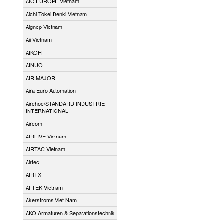
AIC EUROPE Vietnam
Aichi Tokei Denki Vietnam
Aignep Vietnam
Aii Vietnam
AIKOH
AINUO
AIR MAJOR
Aira Euro Automation
Airchoc/STANDARD INDUSTRIE
INTERNATIONAL
Aircom
AIRLIVE Vietnam
AIRTAC Vietnam
Airtec
AIRTX
AI-TEK Vietnam
Akerstroms Viet Nam
AKO Armaturen & Separationstechnik