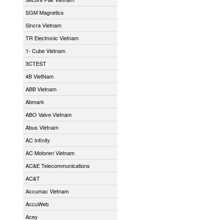
SGM Magnetics
Sincra Vietnam
TR Electronic Vietnam
1- Cube Vietnam
3CTEST
4B VietNam
ABB Vietnam
Abmark
ABO Valve Vietnam
Abus Vietnam
AC Infinity
AC Motoren Vietnam
AC&E Telecommunications
AC&T
Accumac Vietnam
AccuWeb
Acey