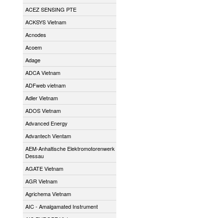
ACEZ SENSING PTE
ACKSYS Vietnam
Acnodes
Acoem
Adage
ADCA Vietnam
ADFweb vietnam
Adler Vietnam
ADOS Vietnam
Advanced Energy
Advantech Vientam
AEM-Anhaltische Elektromotorenwerk
Dessau
AGATE Vietnam
AGR Vietnam
Agrichema Vietnam
AIC - Amalgamated Instrument