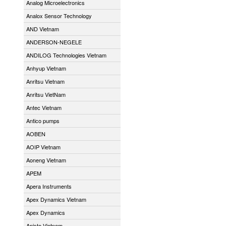
Analog Microelectronics
Analox Sensor Technology
AND Vietnam
ANDERSON-NEGELE
ANDILOG Technologies Vietnam
Anhyup Vietnam
Anritsu Vietnam
Anritsu VietNam
Antec Vietnam
Antico pumps
AOBEN
AOIP Vietnam
Aoneng Vietnam
APEM
Apera Instruments
Apex Dynamics Vietnam
Apex Dynamics
Apiste Vietnam