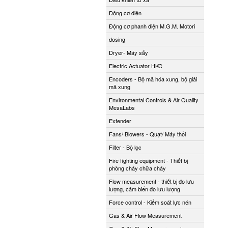
Động cơ điện
Động cơ phanh điện M.G.M. Motori
dosing
Dryer- Máy sấy
Electric Actuator HKC
Encoders - Bộ mã hóa xung, bộ giải
mã xung
Environmental Controls & Air Quality
MesaLabs
Extender
Fans/ Blowers - Quạt/ Máy thổi
Filter - Bộ lọc
Fire fighting equipment - Thiết bị
phòng cháy chữa cháy
Flow measurement - thiết bị đo lưu
lượng, cảm biến đo lưu lượng
Force control - Kiểm soát lực nén
Gas & Air Flow Measurement