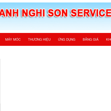
MÁY MÓC
THƯƠNG HIỆU
ỨNG DỤNG
BẢNG GIÁ
KH