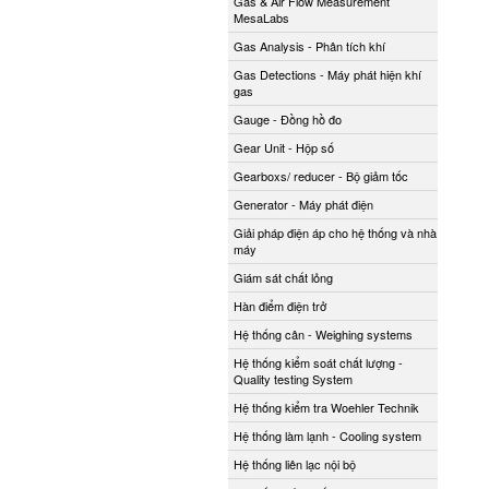
Gas & Air Flow Measurement
MesaLabs
Gas Analysis - Phân tích khí
Gas Detections - Máy phát hiện khí
gas
Gauge - Đồng hồ đo
Gear Unit - Hộp số
Gearboxs/ reducer - Bộ giảm tốc
Generator - Máy phát điện
Giải pháp điện áp cho hệ thống và nhà
máy
Giám sát chất lỏng
Hàn điểm điện trở
Hệ thống cân - Weighing systems
Hệ thống kiểm soát chất lượng -
Quality testing System
Hệ thống kiểm tra Woehler Technik
Hệ thống làm lạnh - Cooling system
Hệ thống liên lạc nội bộ