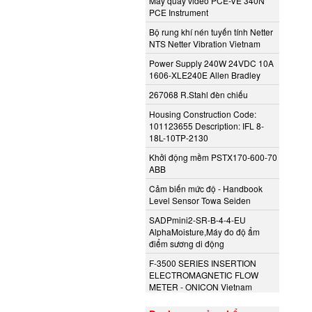
Máy quay video PCE-VE 340N
PCE Instrument
Bộ rung khí nén tuyến tính Netter
NTS Netter Vibration Vietnam
Power Supply 240W 24VDC 10A
1606-XLE240E Allen Bradley
267068 R.Stahl đèn chiếu
Housing Construction Code:
101123655 Description: IFL 8-
18L-10TP-2130
Khởi động mềm PSTX170-600-70
ABB
Cảm biến mức độ - Handbook
Level Sensor Towa Seiden
SADPmini2-SR-B-4-4-EU
AlphaMoisture,Máy đo độ ẩm
điểm sương di động
F-3500 SERIES INSERTION
ELECTROMAGNETIC FLOW
METER - ONICON Vietnam