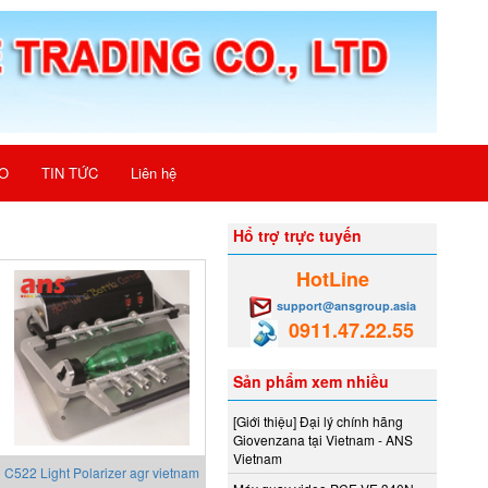
O
TIN TỨC
Liên hệ
Hổ trợ trực tuyến
HotLine
support@ansgroup.asia
0911.47.22.55
Sản phẩm xem nhiều
[Giới thiệu] Đại lý chính hãng
Giovenzana tại Vietnam - ANS
Vietnam
C522 Light Polarizer agr vietnam