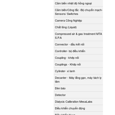
Cảm biến nhiệt độ hồng ngoại
Cảm biến/Công tắc -Bộ chuyển mạch-
Sensors/ Switches
Camera Công Nghiệp
Chất lỏng (Liquid)
Compressed air & gas treatment MTA
S.P.A
Connector - đầu kết nối
Controller- bộ điều khiển
Coupling - khớp nối
Couplings - Khớp nối
Cylinder- xi lanh
Decanter - Máy lắng gạn, máy tách ly
tâm
Đèn báo
Detector
Dialysis Calibration MesaLabs
Điều khiển chuyển động
Điều khiển từ xa