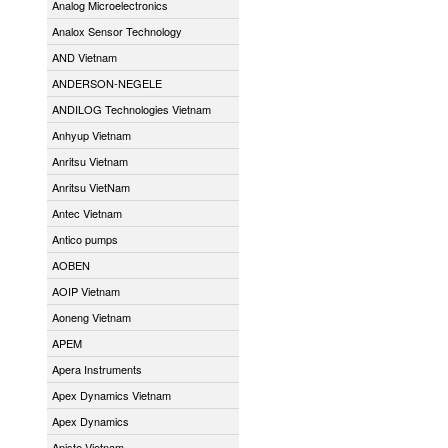
Analog Microelectronics
Analox Sensor Technology
AND Vietnam
ANDERSON-NEGELE
ANDILOG Technologies Vietnam
Anhyup Vietnam
Anritsu Vietnam
Anritsu VietNam
Antec Vietnam
Antico pumps
AOBEN
AOIP Vietnam
Aoneng Vietnam
APEM
Apera Instruments
Apex Dynamics Vietnam
Apex Dynamics
Apiste Vietnam