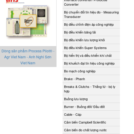
Converter
Bộ chuyển đổi tín hiệu đo - Measuring
Transducer
Bộ điều chỉnh điện áp công nghiệp
Bộ điều khiển băng tải
Bộ điều khiển lưu lượng khối
Bộ điều khiển Super Systems
Dòng sản phẩm Process Pilot® -
Bộ hiển thị và điều khiển khí chất
Agr Viet Nam - Anh Nghi Sơn
Viet Nam
Bộ khuếch đại tín hiệu công nghiệp
Bo mạch công nghiệp
Brake - Phanh
Breaks & Clutchs - Thắng từ - bộ ly
hợp
Buồng lưu lượng
Burner - Buồng đốt/ Đầu đốt
Cable - Cáp
Cảm biến Campbell Scientific
Cảm biến đo chất lượng nước