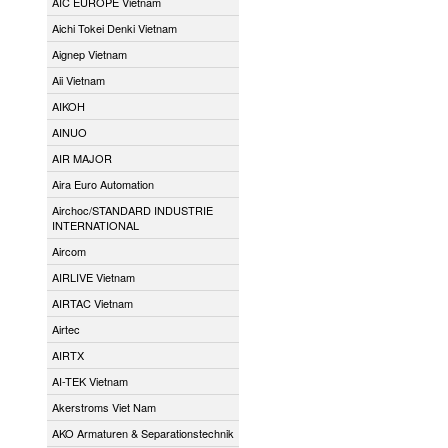
AIC EUROPE Vietnam
Aichi Tokei Denki Vietnam
Aignep Vietnam
Aii Vietnam
AIKOH
AINUO
AIR MAJOR
Aira Euro Automation
Airchoc/STANDARD INDUSTRIE
INTERNATIONAL
Aircom
AIRLIVE Vietnam
AIRTAC Vietnam
Airtec
AIRTX
AI-TEK Vietnam
Akerstroms Viet Nam
AKO Armaturen & Separationstechnik