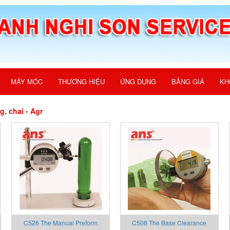
MÁY MÓC
THƯƠNG HIỆU
ỨNG DỤNG
BẢNG GIÁ
KH
, chai - Agr
C526 The Manual Preform
C508 The Base Clearance