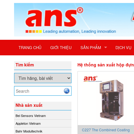
TRANG CHỦ
GIỚI THIỆU
SẢN PHẨM
DỊCH VỤ
Tìm kiếm
Hệ thống sản xuất hộp đựng
Nhà sản xuất
Bei Sensors Vietnam
Appleton Vietnam
C227 The Combined Coating
Bahr Modultechnik