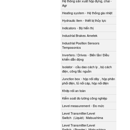
Hệ thống sản xuất hộp đựng, chai -
Agr
Heating system - Hệ thống gia nhiệt
Hydraulic item - thiết bị thủy lực
Indicators - Bộ hiển thị
Industrial Brakes Ametek
Industrial Position Sensors
Temposonics
Inverters / Drives - Biến tần/ Điều
khiển dẫn động
Isolator - cầu dao cách ly , bộ cách
điện, công tắc nguồn
Junction box - hộp nối dây , hộp phân
phối điện, tủ nối cáp, hộp nối điện
Khớp nối an toàn
Kiểm soát đo lường công nghiệp
Level measurement - Đo mức
Level Transmitter/Level
Switch（Liquid）Matsushima
Level Transmitter/Level
Switch（Powder）Matsushima