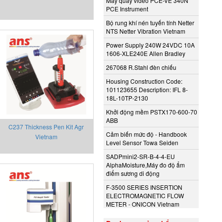
Máy quay video PCE-VE 340N
PCE Instrument
Bộ rung khí nén tuyến tính Netter
NTS Netter Vibration Vietnam
Power Supply 240W 24VDC 10A
1606-XLE240E Allen Bradley
267068 R.Stahl đèn chiếu
Housing Construction Code:
101123655 Description: IFL 8-
18L-10TP-2130
Khởi động mềm PSTX170-600-70
ABB
C237 Thickness Pen Kit Agr
Cảm biến mức độ - Handbook
Vietnam
Level Sensor Towa Seiden
SADPmini2-SR-B-4-4-EU
AlphaMoisture,Máy đo độ ẩm
điểm sương di động
F-3500 SERIES INSERTION
ELECTROMAGNETIC FLOW
METER - ONICON Vietnam