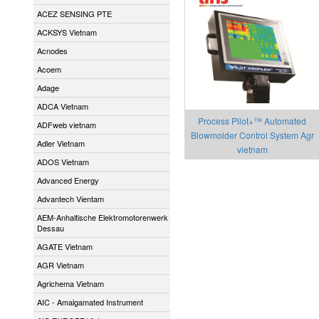
ACEZ SENSING PTE
ACKSYS Vietnam
Acnodes
Acoem
Adage
ADCA Vietnam
Process Pilot+™ Automated
ADFweb vietnam
Blowmolder Control System Agr
Adler Vietnam
vietnam
ADOS Vietnam
Advanced Energy
Advantech Vientam
AEM-Anhaltische Elektromotorenwerk
Dessau
AGATE Vietnam
AGR Vietnam
Agrichema Vietnam
AIC - Amalgamated Instrument