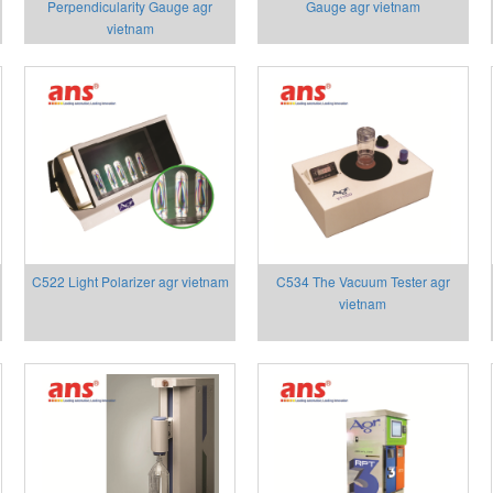
Perpendicularity Gauge agr
Gauge agr vietnam
vietnam
C522 Light Polarizer agr vietnam
C534 The Vacuum Tester agr
vietnam