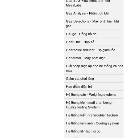
Gas & Air Flow Measurement
MesaLabs
Gas Analysis - Phân tích khí
Gas Detections - Máy phát hiện khí
gas
Gauge - Đồng hồ đo
Gear Unit - Hộp số
Gearboxs/ reducer - Bộ giảm tốc
Generator - Máy phát điện
Giải pháp điện áp cho hệ thống và nhà
máy
Giám sát chất lỏng
Hàn điểm điện trở
Hệ thống cân - Weighing systems
Hệ thống kiểm soát chất lượng -
Quality testing System
Hệ thống kiểm tra Woehler Technik
Hệ thống làm lạnh - Cooling system
Hệ thống liên lạc nội bộ