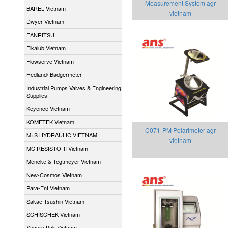
Measurement System agr
BAREL Vietnam
vietnam
Dwyer Vietnam
EANRITSU
Elkalub Vietnam
Flowserve Vietnam
Hedland/ Badgermeter
Industrial Pumps Valves & Engineering
Supplies
Keyence Vietnam
KOMETEK Vietnam
C071-PM Polarimeter agr
M+S HYDRAULIC VIETNAM
vietnam
MC RESISTORI Vietnam
Mencke & Tegtmeyer Vietnam
New-Cosmos Vietnam
Para-Ent Vietnam
Sakae Tsushin Vietnam
SCHISCHEK Vietnam
Secure Pak Vietnam