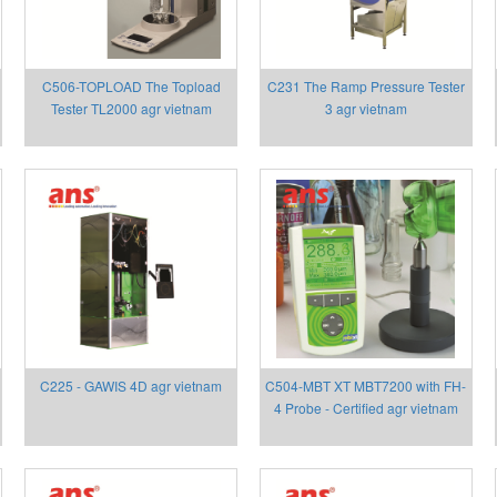
C506-TOPLOAD The Topload
C231 The Ramp Pressure Tester
Tester TL2000 agr vietnam
3 agr vietnam
C225 - GAWIS 4D agr vietnam
C504-MBT XT MBT7200 with FH-
4 Probe - Certified agr vietnam