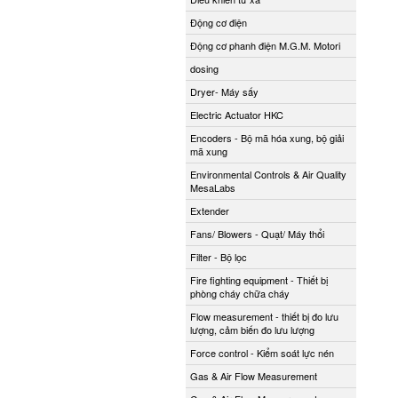
Động cơ điện
Động cơ phanh điện M.G.M. Motori
dosing
Dryer- Máy sấy
Electric Actuator HKC
Encoders - Bộ mã hóa xung, bộ giải
mã xung
Environmental Controls & Air Quality
MesaLabs
Extender
Fans/ Blowers - Quạt/ Máy thổi
Filter - Bộ lọc
Fire fighting equipment - Thiết bị
phòng cháy chữa cháy
Flow measurement - thiết bị đo lưu
lượng, cảm biến đo lưu lượng
Force control - Kiểm soát lực nén
Gas & Air Flow Measurement