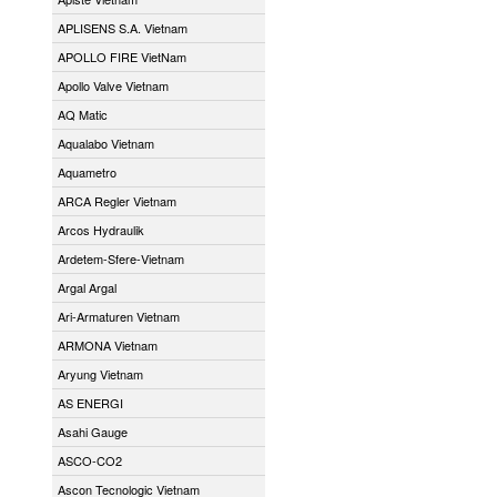
APLISENS S.A. Vietnam
APOLLO FIRE VietNam
Apollo Valve Vietnam
AQ Matic
Aqualabo Vietnam
Aquametro
ARCA Regler Vietnam
Arcos Hydraulik
Ardetem-Sfere-Vietnam
Argal Argal
Ari-Armaturen Vietnam
ARMONA Vietnam
Aryung Vietnam
AS ENERGI
Asahi Gauge
ASCO-CO2
Ascon Tecnologic Vietnam