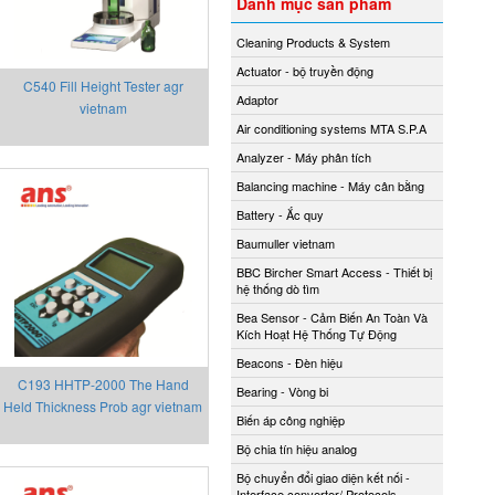
Danh mục sản phẩm
Cleaning Products & System
Actuator - bộ truyền động
C540 Fill Height Tester agr
Adaptor
vietnam
Air conditioning systems MTA S.P.A
Analyzer - Máy phân tích
Balancing machine - Máy cân bằng
Battery - Ắc quy
Baumuller vietnam
BBC Bircher Smart Access - Thiết bị
hệ thống dò tìm
Bea Sensor - Cảm Biến An Toàn Và
Kích Hoạt Hệ Thống Tự Động
Beacons - Đèn hiệu
C193 HHTP-2000 The Hand
Bearing - Vòng bi
Held Thickness Prob agr vietnam
Biến áp công nghiệp
Bộ chia tín hiệu analog
Bộ chuyển đổi giao diện kết nối -
Interface converter/ Protocols