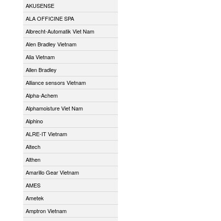
AKUSENSE
ALA OFFICINE SPA
Albrecht-Automatik Viet Nam
Alen Bradley Vietnam
Alia Vietnam
Allen Bradley
Alliance sensors Vietnam
Alpha-Achem
Alphamoisture Viet Nam
Alphino
ALRE-IT Vietnam
Altech
Althen
Amarillo Gear Vietnam
AMES
Ametek
Amptron Vietnam