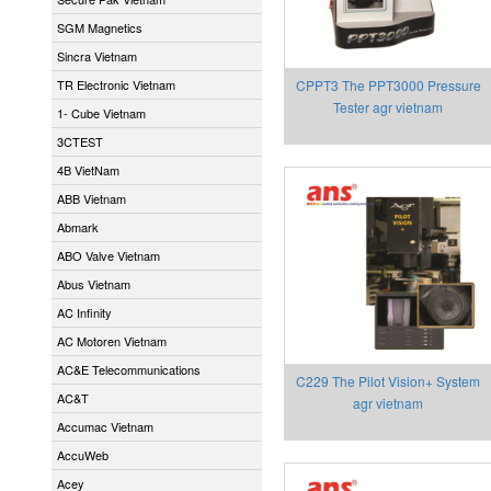
SGM Magnetics
Sincra Vietnam
TR Electronic Vietnam
CPPT3 The PPT3000 Pressure
Tester agr vietnam
1- Cube Vietnam
3CTEST
4B VietNam
ABB Vietnam
Abmark
ABO Valve Vietnam
Abus Vietnam
AC Infinity
AC Motoren Vietnam
AC&E Telecommunications
C229 The Pilot Vision+ System
AC&T
agr vietnam
Accumac Vietnam
AccuWeb
Acey