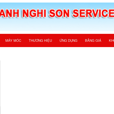
MÁY MÓC
THƯƠNG HIỆU
ỨNG DỤNG
BẢNG GIÁ
KH