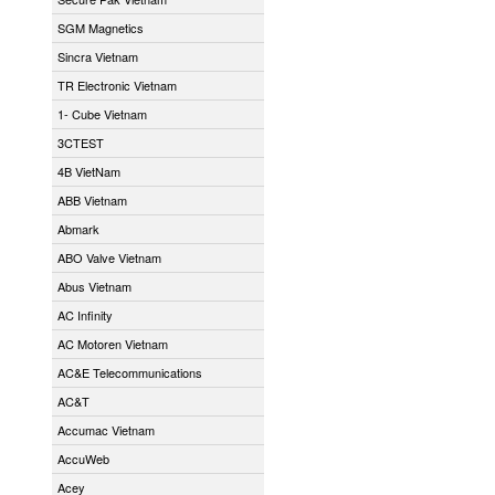
SGM Magnetics
Sincra Vietnam
TR Electronic Vietnam
1- Cube Vietnam
3CTEST
4B VietNam
ABB Vietnam
Abmark
ABO Valve Vietnam
Abus Vietnam
AC Infinity
AC Motoren Vietnam
AC&E Telecommunications
AC&T
Accumac Vietnam
AccuWeb
Acey