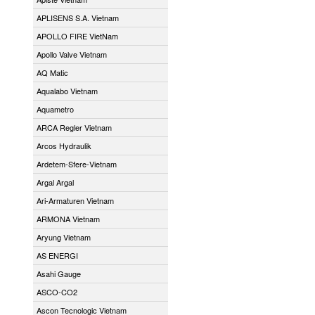
APLISENS S.A. Vietnam
APOLLO FIRE VietNam
Apollo Valve Vietnam
AQ Matic
Aqualabo Vietnam
Aquametro
ARCA Regler Vietnam
Arcos Hydraulik
Ardetem-Sfere-Vietnam
Argal Argal
Ari-Armaturen Vietnam
ARMONA Vietnam
Aryung Vietnam
AS ENERGI
Asahi Gauge
ASCO-CO2
Ascon Tecnologic Vietnam