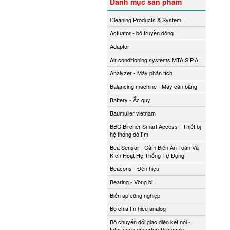
Danh mục sản phẩm
Cleaning Products & System
Actuator - bộ truyền động
Adaptor
Air conditioning systems MTA S.P.A
Analyzer - Máy phân tích
Balancing machine - Máy cân bằng
Battery - Ắc quy
Baumuller vietnam
BBC Bircher Smart Access - Thiết bị
hệ thống dò tìm
Bea Sensor - Cảm Biến An Toàn Và
Kích Hoạt Hệ Thống Tự Động
Beacons - Đèn hiệu
Bearing - Vòng bi
Biến áp công nghiệp
Bộ chia tín hiệu analog
Bộ chuyển đổi giao diện kết nối -
Interface converter/ Protocols