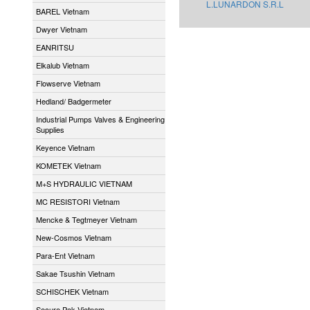
L.LUNARDON S.R.L
BAREL Vietnam
Dwyer Vietnam
EANRITSU
Elkalub Vietnam
Flowserve Vietnam
Hedland/ Badgermeter
Industrial Pumps Valves & Engineering
Supplies
Keyence Vietnam
KOMETEK Vietnam
M+S HYDRAULIC VIETNAM
MC RESISTORI Vietnam
Mencke & Tegtmeyer Vietnam
New-Cosmos Vietnam
Para-Ent Vietnam
Sakae Tsushin Vietnam
SCHISCHEK Vietnam
Secure Pak Vietnam