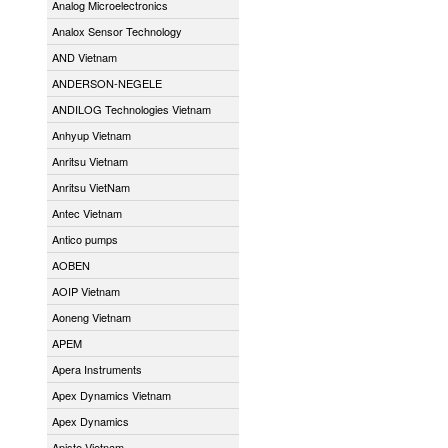
Analog Microelectronics
Analox Sensor Technology
AND Vietnam
ANDERSON-NEGELE
ANDILOG Technologies Vietnam
Anhyup Vietnam
Anritsu Vietnam
Anritsu VietNam
Antec Vietnam
Antico pumps
AOBEN
AOIP Vietnam
Aoneng Vietnam
APEM
Apera Instruments
Apex Dynamics Vietnam
Apex Dynamics
Apiste Vietnam