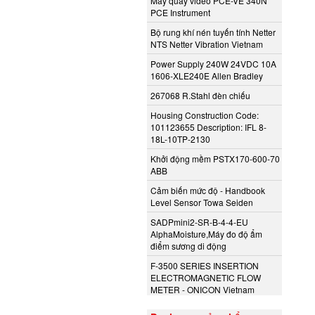
Máy quay video PCE-VE 340N
PCE Instrument
Bộ rung khí nén tuyến tính Netter
NTS Netter Vibration Vietnam
Power Supply 240W 24VDC 10A
1606-XLE240E Allen Bradley
267068 R.Stahl đèn chiếu
Housing Construction Code:
101123655 Description: IFL 8-
18L-10TP-2130
Khởi động mềm PSTX170-600-70
ABB
Cảm biến mức độ - Handbook
Level Sensor Towa Seiden
SADPmini2-SR-B-4-4-EU
AlphaMoisture,Máy đo độ ẩm
điểm sương di động
F-3500 SERIES INSERTION
ELECTROMAGNETIC FLOW
METER - ONICON Vietnam