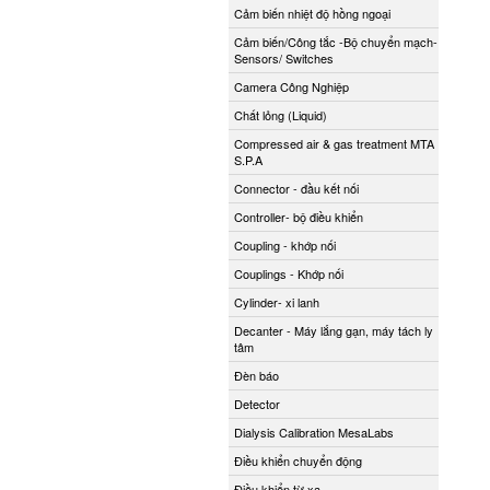
Cảm biến nhiệt độ hồng ngoại
Cảm biến/Công tắc -Bộ chuyển mạch-
Sensors/ Switches
Camera Công Nghiệp
Chất lỏng (Liquid)
Compressed air & gas treatment MTA
S.P.A
Connector - đầu kết nối
Controller- bộ điều khiển
Coupling - khớp nối
Couplings - Khớp nối
Cylinder- xi lanh
Decanter - Máy lắng gạn, máy tách ly
tâm
Đèn báo
Detector
Dialysis Calibration MesaLabs
Điều khiển chuyển động
Điều khiển từ xa