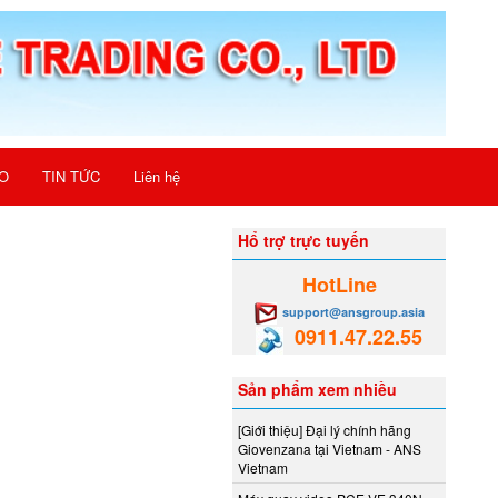
O
TIN TỨC
Liên hệ
Hổ trợ trực tuyến
HotLine
support@ansgroup.asia
0911.47.22.55
Sản phẩm xem nhiều
[Giới thiệu] Đại lý chính hãng
Giovenzana tại Vietnam - ANS
Vietnam