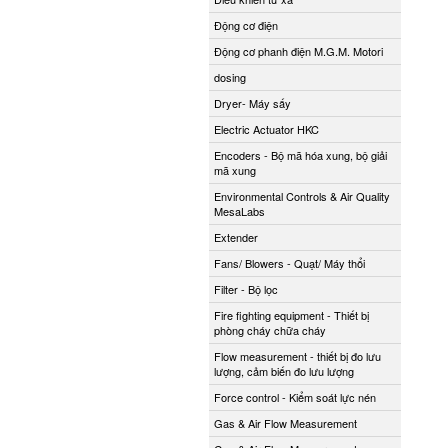
Động cơ điện
Động cơ phanh điện M.G.M. Motori
dosing
Dryer- Máy sấy
Electric Actuator HKC
Encoders - Bộ mã hóa xung, bộ giải
mã xung
Environmental Controls & Air Quality
MesaLabs
Extender
Fans/ Blowers - Quạt/ Máy thổi
Filter - Bộ lọc
Fire fighting equipment - Thiết bị
phòng cháy chữa cháy
Flow measurement - thiết bị đo lưu
lượng, cảm biến đo lưu lượng
Force control - Kiểm soát lực nén
Gas & Air Flow Measurement