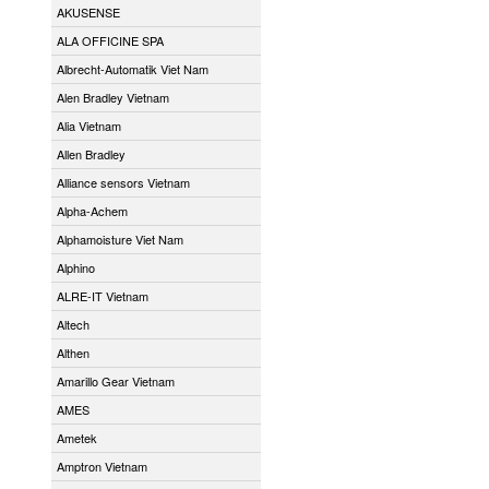
AKUSENSE
ALA OFFICINE SPA
Albrecht-Automatik Viet Nam
Alen Bradley Vietnam
Alia Vietnam
Allen Bradley
Alliance sensors Vietnam
Alpha-Achem
Alphamoisture Viet Nam
Alphino
ALRE-IT Vietnam
Altech
Althen
Amarillo Gear Vietnam
AMES
Ametek
Amptron Vietnam