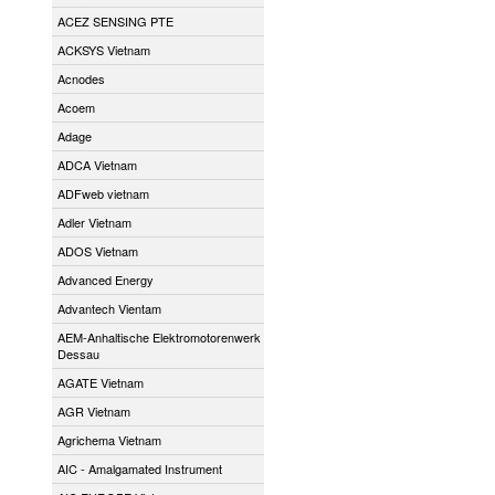
ACEZ SENSING PTE
ACKSYS Vietnam
Acnodes
Acoem
Adage
ADCA Vietnam
ADFweb vietnam
Adler Vietnam
ADOS Vietnam
Advanced Energy
Advantech Vientam
AEM-Anhaltische Elektromotorenwerk
Dessau
AGATE Vietnam
AGR Vietnam
Agrichema Vietnam
AIC - Amalgamated Instrument