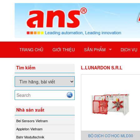
TRANG CHỦ
GIỚI THIỆU
SẢN PHẨM
DỊCH VỤ
Tìm kiếm
L.LUNARDON S.R.L
Nhà sản xuất
Bei Sensors Vietnam
Appleton Vietnam
BỘ DỊCH CƠ HỌC MLD30
Bahr Modultechnik