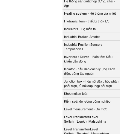
Hệ thống sản xuất hộp đựng, chai -
Agr
Heating system - Hệ thống gia nhiệt
Hydraulic item - thiết bị thủy lực
Indicators - Bộ hiển thị
Industrial Brakes Ametek
Industrial Position Sensors
Temposonics
Inverters / Drives - Biến tần/ Điều
khiển dẫn động
Isolator - cầu dao cách ly , bộ cách
điện, công tắc nguồn
Junction box - hộp nối dây , hộp phân
phối điện, tủ nối cáp, hộp nối điện
Khớp nối an toàn
Kiểm soát đo lường công nghiệp
Level measurement - Đo mức
Level Transmitter/Level
Switch（Liquid）Matsushima
Level Transmitter/Level
Switch（Powder）Matsushima