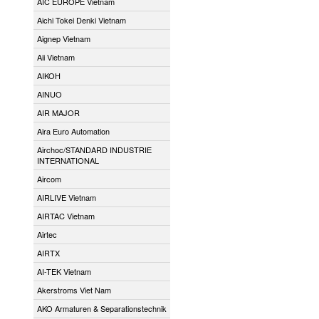
AIC EUROPE Vietnam
Aichi Tokei Denki Vietnam
Aignep Vietnam
Aii Vietnam
AIKOH
AINUO
AIR MAJOR
Aira Euro Automation
Airchoc/STANDARD INDUSTRIE
INTERNATIONAL
Aircom
AIRLIVE Vietnam
AIRTAC Vietnam
Airtec
AIRTX
AI-TEK Vietnam
Akerstroms Viet Nam
AKO Armaturen & Separationstechnik