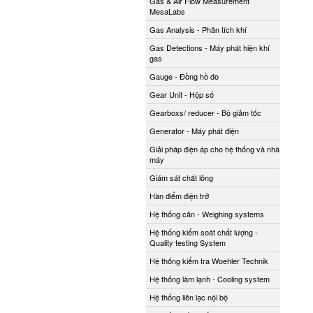
Gas & Air Flow Measurement
MesaLabs
Gas Analysis - Phân tích khí
Gas Detections - Máy phát hiện khí
gas
Gauge - Đồng hồ đo
Gear Unit - Hộp số
Gearboxs/ reducer - Bộ giảm tốc
Generator - Máy phát điện
Giải pháp điện áp cho hệ thống và nhà
máy
Giám sát chất lỏng
Hàn điểm điện trở
Hệ thống cân - Weighing systems
Hệ thống kiểm soát chất lượng -
Quality testing System
Hệ thống kiểm tra Woehler Technik
Hệ thống làm lạnh - Cooling system
Hệ thống liên lạc nội bộ