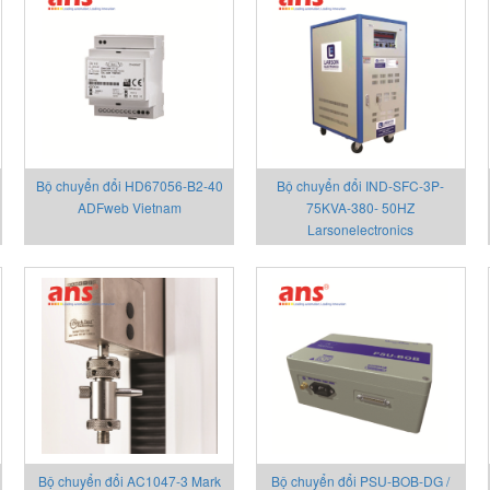
Bộ chuyển đổi HD67056-B2-40
Bộ chuyển đổi IND-SFC-3P-
ADFweb Vietnam
75KVA-380- 50HZ
Larsonelectronics
Bộ chuyển đổi AC1047-3 Mark
Bộ chuyển đổi PSU-BOB-DG /