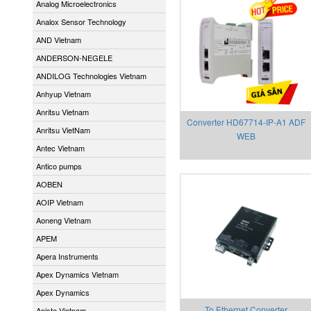
Analog Microelectronics
Analox Sensor Technology
AND Vietnam
ANDERSON-NEGELE
ANDILOG Technologies Vietnam
Anhyup Vietnam
Anritsu Vietnam
Converter HD67714-IP-A1 ADF
Anritsu VietNam
WEB
Antec Vietnam
Antico pumps
AOBEN
AOIP Vietnam
Aoneng Vietnam
APEM
Apera Instruments
Apex Dynamics Vietnam
Apex Dynamics
To Ethernet Converter
Apiste Vietnam