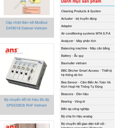
Danh mục sản phẩm
Cleaning Products & System
Actuator - bộ truyền động
Cặp nhiệt điện với Modbus
Adaptor
DAT8018 Datexel Vietnam
Air conditioning systems MTA S.P.A
Analyzer - Máy phân tích
Balancing machine - Máy cân bằng
Battery - Ắc quy
Baumuller vietnam
BBC Bircher Smart Access - Thiết bị
hệ thống dò tìm
Bea Sensor - Cảm Biến An Toàn Và
Kích Hoạt Hệ Thống Tự Động
Beacons - Đèn hiệu
Bộ chuyển đổi tín hiệu tốc độ
Bearing - Vòng bi
SPEEDBOX RHF Vietnam
Biến áp công nghiệp
Bộ chia tín hiệu analog
Bộ chuyển đổi giao diện kết nối -
Interface converter/ Protocols