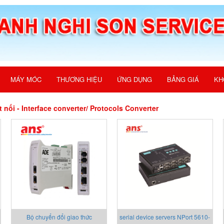
MÁY MÓC
THƯƠNG HIỆU
ỨNG DỤNG
BẢNG GIÁ
KH
 nối - Interface converter/ Protocols Converter
Bộ chuyển đổi giao thức
serial device servers NPort 5610-