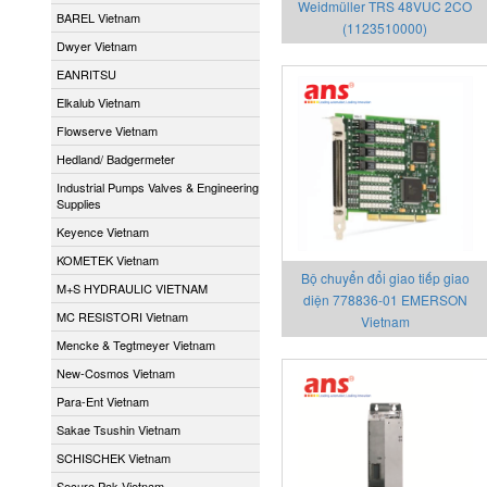
Weidmüller TRS 48VUC 2CO
BAREL Vietnam
(1123510000)
Dwyer Vietnam
EANRITSU
Elkalub Vietnam
Flowserve Vietnam
Hedland/ Badgermeter
Industrial Pumps Valves & Engineering
Supplies
Keyence Vietnam
KOMETEK Vietnam
Bộ chuyển đổi giao tiếp giao
M+S HYDRAULIC VIETNAM
diện 778836-01 EMERSON
MC RESISTORI Vietnam
Vietnam
Mencke & Tegtmeyer Vietnam
New-Cosmos Vietnam
Para-Ent Vietnam
Sakae Tsushin Vietnam
SCHISCHEK Vietnam
Secure Pak Vietnam