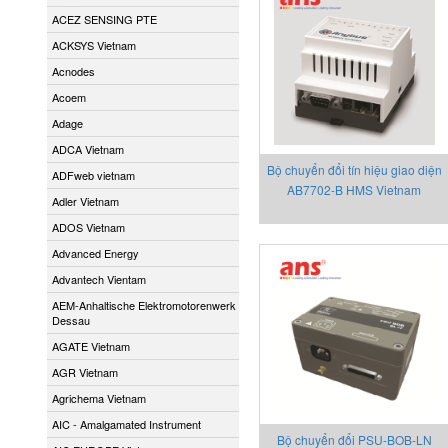
ACEZ SENSING PTE
ACKSYS Vietnam
Acnodes
Acoem
Adage
ADCA Vietnam
Bộ chuyển đổi tín hiệu giao diện
ADFweb vietnam
AB7702-B HMS Vietnam
Adler Vietnam
ADOS Vietnam
Advanced Energy
Advantech Vientam
AEM-Anhaltische Elektromotorenwerk
Dessau
AGATE Vietnam
AGR Vietnam
Agrichema Vietnam
AIC - Amalgamated Instrument
Bộ chuyển đổi PSU-BOB-LN