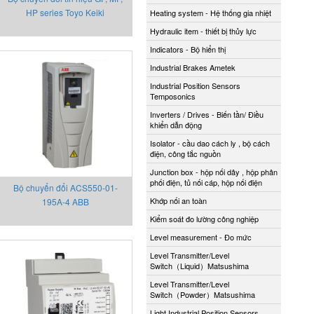
HP series Toyo Keiki
Heating system - Hệ thống gia nhiệt
Hydraulic item - thiết bị thủy lực
Indicators - Bộ hiển thị
Industrial Brakes Ametek
Industrial Position Sensors
Temposonics
Inverters / Drives - Biến tần/ Điều
khiển dẫn động
Isolator - cầu dao cách ly , bộ cách
điện, công tắc nguồn
Junction box - hộp nối dây , hộp phân
phối điện, tủ nối cáp, hộp nối điện
Bộ chuyển đổi ACS550-01-
Khớp nối an toàn
195A-4 ABB
Kiểm soát đo lường công nghiệp
Level measurement - Đo mức
Level Transmitter/Level
Switch（Liquid）Matsushima
Level Transmitter/Level
Switch（Powder）Matsushima
Light Industrial Position Sensors