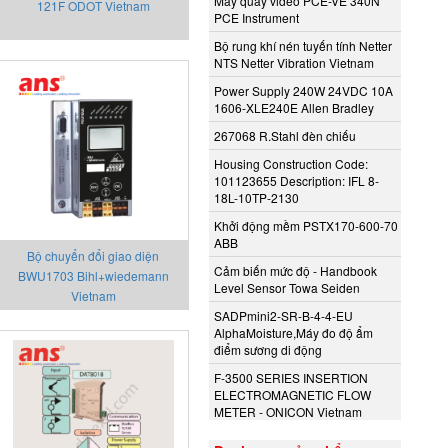
Máy quay video PCE-VE 340N
121F ODOT Vietnam
PCE Instrument
Bộ rung khí nén tuyến tính Netter
NTS Netter Vibration Vietnam
Power Supply 240W 24VDC 10A
1606-XLE240E Allen Bradley
267068 R.Stahl đèn chiếu
Housing Construction Code:
101123655 Description: IFL 8-
18L-10TP-2130
Khởi động mềm PSTX170-600-70
ABB
Bộ chuyển đổi giao diện
Cảm biến mức độ - Handbook
BWU1703 Bihl+wiedemann
Level Sensor Towa Seiden
Vietnam
SADPmini2-SR-B-4-4-EU
AlphaMoisture,Máy đo độ ẩm
điểm sương di động
F-3500 SERIES INSERTION
ELECTROMAGNETIC FLOW
METER - ONICON Vietnam