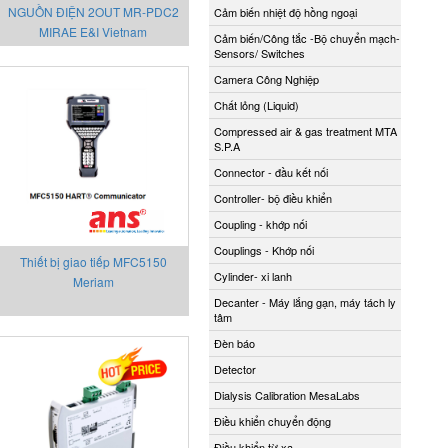
NGUỒN ĐIỆN 2OUT MR-PDC2
Cảm biến nhiệt độ hồng ngoại
MIRAE E&I Vietnam
Cảm biến/Công tắc -Bộ chuyển mạch-
Sensors/ Switches
Camera Công Nghiệp
Chất lỏng (Liquid)
Compressed air & gas treatment MTA
S.P.A
Connector - đầu kết nối
Controller- bộ điều khiển
Coupling - khớp nối
Couplings - Khớp nối
Thiết bị giao tiếp MFC5150
Cylinder- xi lanh
Meriam
Decanter - Máy lắng gạn, máy tách ly
tâm
Đèn báo
Detector
Dialysis Calibration MesaLabs
Điều khiển chuyển động
Điều khiển từ xa