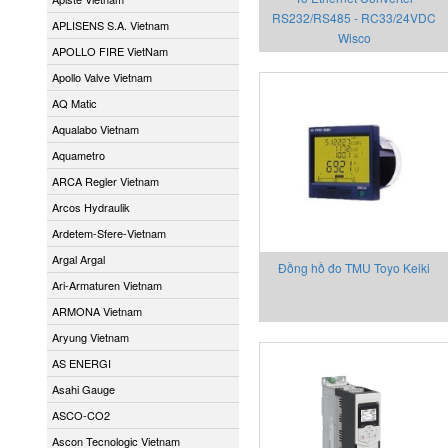
RS232/RS485 - RC33/24VDC
APLISENS S.A. Vietnam
Wisco
APOLLO FIRE VietNam
Apollo Valve Vietnam
AQ Matic
Aqualabo Vietnam
Aquametro
ARCA Regler Vietnam
Arcos Hydraulik
Ardetem-Sfere-Vietnam
Argal Argal
Đồng hồ đo TMU Toyo Keiki
Ari-Armaturen Vietnam
ARMONA Vietnam
Aryung Vietnam
AS ENERGI
Asahi Gauge
ASCO-CO2
Ascon Tecnologic Vietnam