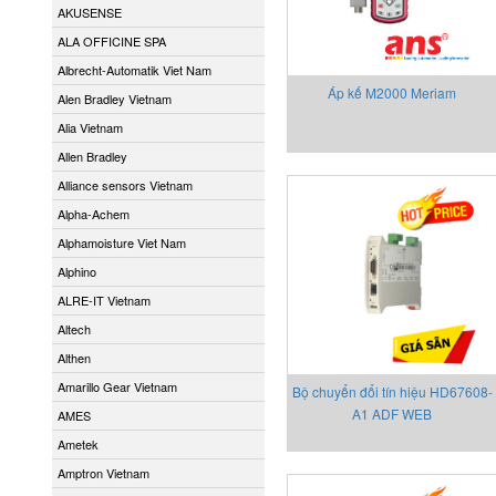
AKUSENSE
ALA OFFICINE SPA
Albrecht-Automatik Viet Nam
Áp kế M2000 Meriam
Alen Bradley Vietnam
Alia Vietnam
Allen Bradley
Alliance sensors Vietnam
Alpha-Achem
Alphamoisture Viet Nam
Alphino
ALRE-IT Vietnam
Altech
Althen
Amarillo Gear Vietnam
Bộ chuyển đổi tín hiệu HD67608-
A1 ADF WEB
AMES
Ametek
Amptron Vietnam