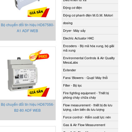
Động cơ điện
Động cơ phanh điện M.G.M. Motori
dosing
Bộ chuyển đổi tín hiệu HD67580-
A1 ADF WEB
Dryer- Máy sấy
Electric Actuator HKC
Encoders - Bộ mã hóa xung, bộ giải
mã xung
Environmental Controls & Air Quality
MesaLabs
Extender
Fans/ Blowers - Quạt/ Máy thổi
Filter - Bộ lọc
Fire fighting equipment - Thiết bị
phòng cháy chữa cháy
Bộ chuyển đổi tín hiệu HD67056-
Flow measurement - thiết bị đo lưu
lượng, cảm biến đo lưu lượng
B2-80 ADF WEB
Force control - Kiểm soát lực nén
Gas & Air Flow Measurement