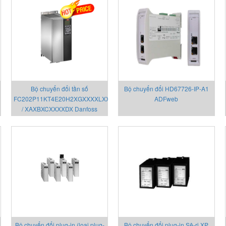
Bộ chuyển đổi tần số
Bộ chuyển đổi HD67726-IP-A1
FC202P11KT4E20H2XGXXXXLXX1
ADFweb
/ XAXBXCXXXXDX Danfoss
Bộ chuyển đổi plug-in (loại plug-
Bộ chuyển đổi plug-in Sê-ri XP