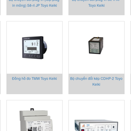
in mỏng) Sê-ri JP Toyo Keiki
Toyo Keiki
Đồng hồ đo TMW Toyo Keiki
Bộ chuyển đổi kép CDHP-2 Toyo
Keiki