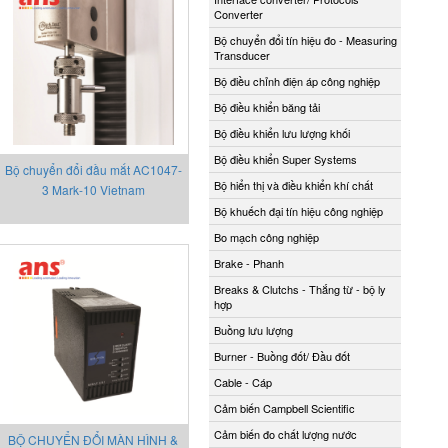
Converter
Bộ chuyển đổi tín hiệu đo - Measuring
Transducer
Bộ điều chỉnh điện áp công nghiệp
Bộ điều khiển băng tải
Bộ điều khiển lưu lượng khối
Bộ điều khiển Super Systems
Bộ chuyển đổi đầu mắt AC1047-
Bộ hiển thị và điều khiển khí chất
3 Mark-10 Vietnam
Bộ khuếch đại tín hiệu công nghiệp
Bo mạch công nghiệp
Brake - Phanh
Breaks & Clutchs - Thắng từ - bộ ly
hợp
Buồng lưu lượng
Burner - Buồng đốt/ Đầu đốt
Cable - Cáp
Cảm biến Campbell Scientific
Cảm biến đo chất lượng nước
BỘ CHUYỂN ĐỔI MÀN HÌNH &