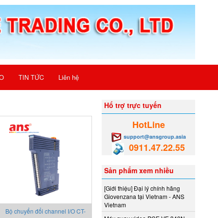
O
TIN TỨC
Liên hệ
Hổ trợ trực tuyến
HotLine
support@ansgroup.asia
0911.47.22.55
Sản phẩm xem nhiều
[Giới thiệu] Đại lý chính hãng
Giovenzana tại Vietnam - ANS
Vietnam
Bộ chuyển đổi channel I/O CT-