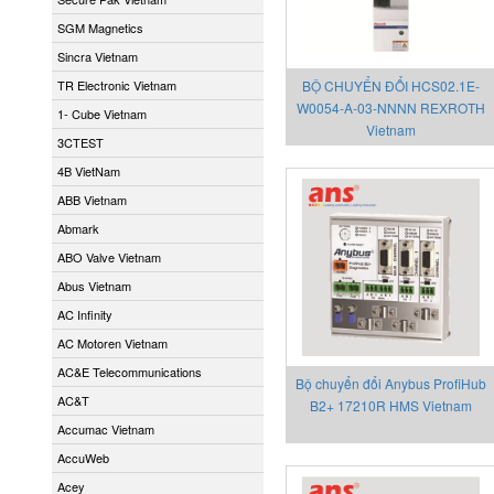
SGM Magnetics
Sincra Vietnam
TR Electronic Vietnam
BỘ CHUYỂN ĐỔI HCS02.1E-
W0054-A-03-NNNN REXROTH
1- Cube Vietnam
Vietnam
3CTEST
4B VietNam
ABB Vietnam
Abmark
ABO Valve Vietnam
Abus Vietnam
AC Infinity
AC Motoren Vietnam
AC&E Telecommunications
Bộ chuyển đổi Anybus ProfiHub
AC&T
B2+ 17210R HMS Vietnam
Accumac Vietnam
AccuWeb
Acey