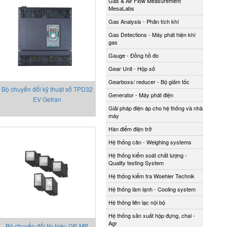
Gas & Air Flow Measurement
MesaLabs
Gas Analysis - Phân tích khí
Gas Detections - Máy phát hiện khí
gas
Gauge - Đồng hồ đo
Gear Unit - Hộp số
Gearboxs/ reducer - Bộ giảm tốc
Bộ chuyển đổi kỹ thuật số TPD32
Generator - Máy phát điện
EV Gefran
Giải pháp điện áp cho hệ thống và nhà
máy
Hàn điểm điện trở
Hệ thống cân - Weighing systems
Hệ thống kiểm soát chất lượng -
Quality testing System
Hệ thống kiểm tra Woehler Technik
Hệ thống làm lạnh - Cooling system
Hệ thống liên lạc nội bộ
Hệ thống sản xuất hộp đựng, chai -
Agr
Bộ chuyển đổi tín hiệu GP, MP,