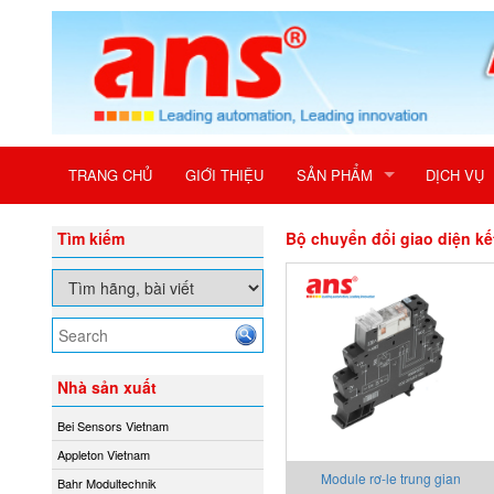
TRANG CHỦ
GIỚI THIỆU
SẢN PHẨM
DỊCH VỤ
Tìm kiếm
Bộ chuyển đổi giao diện kết
Nhà sản xuất
Bei Sensors Vietnam
Appleton Vietnam
Module rơ-le trung gian
Bahr Modultechnik