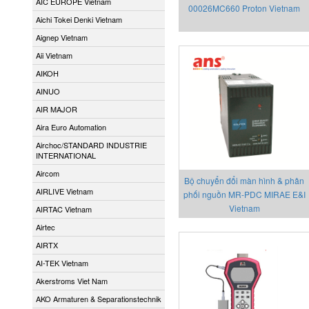
AIC EUROPE Vietnam
00026MC660 Proton Vietnam
Aichi Tokei Denki Vietnam
Aignep Vietnam
Aii Vietnam
AIKOH
AINUO
AIR MAJOR
Aira Euro Automation
Airchoc/STANDARD INDUSTRIE
INTERNATIONAL
Aircom
Bộ chuyển đổi màn hình & phân
AIRLIVE Vietnam
phối nguồn MR-PDC MIRAE E&I
Vietnam
AIRTAC Vietnam
Airtec
AIRTX
AI-TEK Vietnam
Akerstroms Viet Nam
AKO Armaturen & Separationstechnik