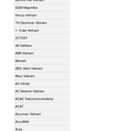
SGM Magnetics
Sincra Vietnam
TR Electronic Vietnam
1- Cube Vietnam
3CTEST
4B VietNam
ABB Vietnam
Abmark
ABO Valve Vietnam
Abus Vietnam
AC Infinity
AC Motoren Vietnam
AC&E Telecommunications
AC&T
Accumac Vietnam
AccuWeb
Acey