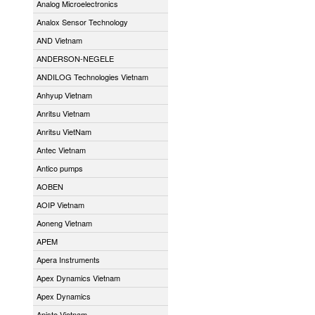
Analog Microelectronics
Analox Sensor Technology
AND Vietnam
ANDERSON-NEGELE
ANDILOG Technologies Vietnam
Anhyup Vietnam
Anritsu Vietnam
Anritsu VietNam
Antec Vietnam
Antico pumps
AOBEN
AOIP Vietnam
Aoneng Vietnam
APEM
Apera Instruments
Apex Dynamics Vietnam
Apex Dynamics
Apiste Vietnam