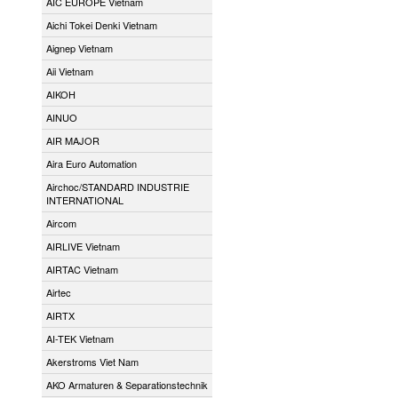
AIC EUROPE Vietnam
Aichi Tokei Denki Vietnam
Aignep Vietnam
Aii Vietnam
AIKOH
AINUO
AIR MAJOR
Aira Euro Automation
Airchoc/STANDARD INDUSTRIE
INTERNATIONAL
Aircom
AIRLIVE Vietnam
AIRTAC Vietnam
Airtec
AIRTX
AI-TEK Vietnam
Akerstroms Viet Nam
AKO Armaturen & Separationstechnik