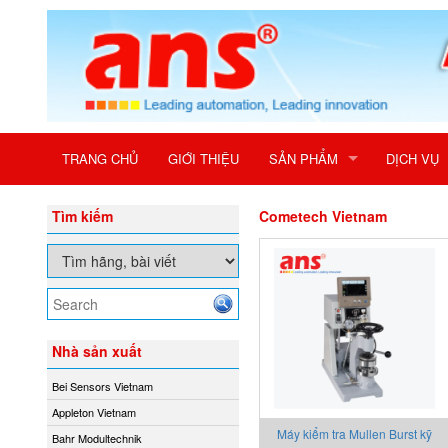
TRANG CHỦ
GIỚI THIỆU
SẢN PHẨM
DỊCH VỤ
Tìm kiếm
Cometech Vietnam
Nhà sản xuất
Bei Sensors Vietnam
Appleton Vietnam
Máy kiểm tra Mullen Burst kỹ
Bahr Modultechnik