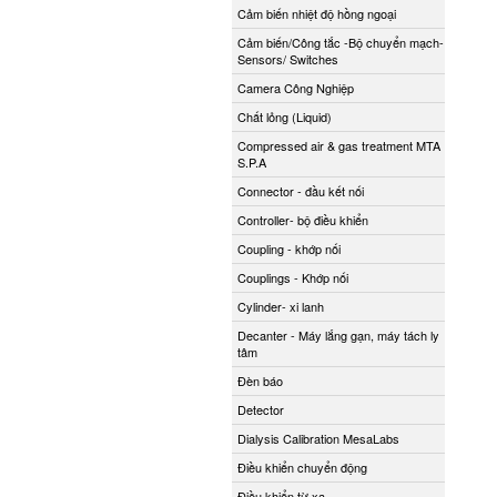
Cảm biến nhiệt độ hồng ngoại
Cảm biến/Công tắc -Bộ chuyển mạch-
Sensors/ Switches
Camera Công Nghiệp
Chất lỏng (Liquid)
Compressed air & gas treatment MTA
S.P.A
Connector - đầu kết nối
Controller- bộ điều khiển
Coupling - khớp nối
Couplings - Khớp nối
Cylinder- xi lanh
Decanter - Máy lắng gạn, máy tách ly
tâm
Đèn báo
Detector
Dialysis Calibration MesaLabs
Điều khiển chuyển động
Điều khiển từ xa