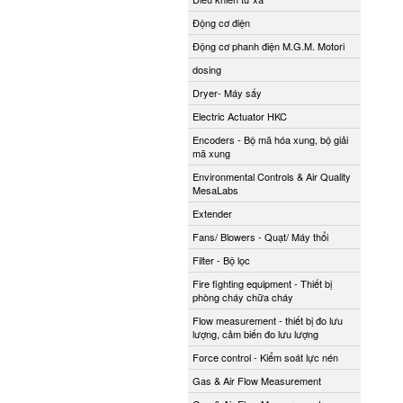
Động cơ điện
Động cơ phanh điện M.G.M. Motori
dosing
Dryer- Máy sấy
Electric Actuator HKC
Encoders - Bộ mã hóa xung, bộ giải
mã xung
Environmental Controls & Air Quality
MesaLabs
Extender
Fans/ Blowers - Quạt/ Máy thổi
Filter - Bộ lọc
Fire fighting equipment - Thiết bị
phòng cháy chữa cháy
Flow measurement - thiết bị đo lưu
lượng, cảm biến đo lưu lượng
Force control - Kiểm soát lực nén
Gas & Air Flow Measurement