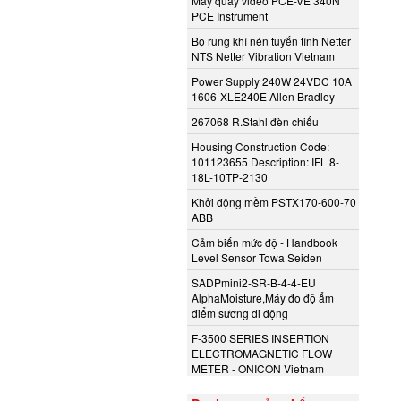
Máy quay video PCE-VE 340N
PCE Instrument
Bộ rung khí nén tuyến tính Netter
NTS Netter Vibration Vietnam
Power Supply 240W 24VDC 10A
1606-XLE240E Allen Bradley
267068 R.Stahl đèn chiếu
Housing Construction Code:
101123655 Description: IFL 8-
18L-10TP-2130
Khởi động mềm PSTX170-600-70
ABB
Cảm biến mức độ - Handbook
Level Sensor Towa Seiden
SADPmini2-SR-B-4-4-EU
AlphaMoisture,Máy đo độ ẩm
điểm sương di động
F-3500 SERIES INSERTION
ELECTROMAGNETIC FLOW
METER - ONICON Vietnam