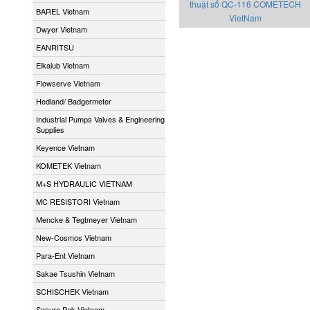
thuật số QC-116 COMETECH
BAREL Vietnam
VietNam
Dwyer Vietnam
EANRITSU
Elkalub Vietnam
Flowserve Vietnam
Hedland/ Badgermeter
Industrial Pumps Valves & Engineering
Supplies
Keyence Vietnam
KOMETEK Vietnam
M+S HYDRAULIC VIETNAM
MC RESISTORI Vietnam
Mencke & Tegtmeyer Vietnam
New-Cosmos Vietnam
Para-Ent Vietnam
Sakae Tsushin Vietnam
SCHISCHEK Vietnam
Secure Pak Vietnam