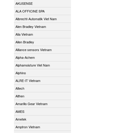
AKUSENSE
ALA OFFICINE SPA
Albrecht-Automatik Viet Nam
Alen Bradley Vietnam
Alia Vietnam
Allen Bradley
Alliance sensors Vietnam
Alpha-Achem
Alphamoisture Viet Nam
Alphino
ALRE-IT Vietnam
Altech
Althen
Amarillo Gear Vietnam
AMES
Ametek
Amptron Vietnam