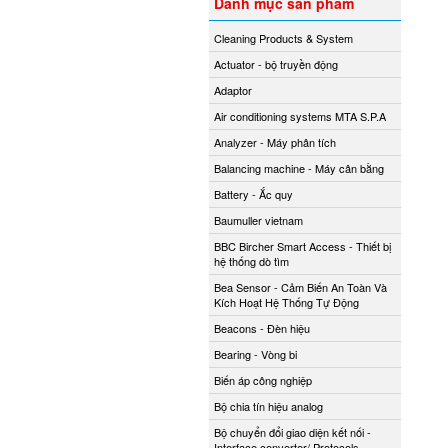
Danh mục sản phẩm
Cleaning Products & System
Actuator - bộ truyền động
Adaptor
Air conditioning systems MTA S.P.A
Analyzer - Máy phân tích
Balancing machine - Máy cân bằng
Battery - Ắc quy
Baumuller vietnam
BBC Bircher Smart Access - Thiết bị
hệ thống dò tìm
Bea Sensor - Cảm Biến An Toàn Và
Kích Hoạt Hệ Thống Tự Động
Beacons - Đèn hiệu
Bearing - Vòng bi
Biến áp công nghiệp
Bộ chia tín hiệu analog
Bộ chuyển đổi giao diện kết nối -
Interface converter/ Protocols