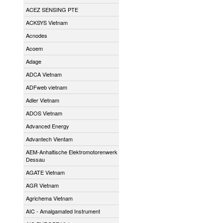
ACEZ SENSING PTE
ACKSYS Vietnam
Acnodes
Acoem
Adage
ADCA Vietnam
ADFweb vietnam
Adler Vietnam
ADOS Vietnam
Advanced Energy
Advantech Vientam
AEM-Anhaltische Elektromotorenwerk
Dessau
AGATE Vietnam
AGR Vietnam
Agrichema Vietnam
AIC - Amalgamated Instrument