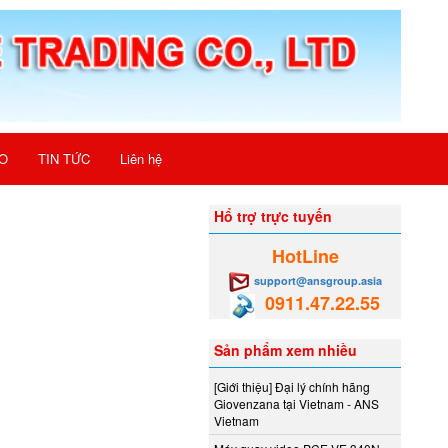
O
TIN TỨC
Liên hệ
Hổ trợ trực tuyến
HotLine
support@ansgroup.asia
0911.47.22.55
Sản phẩm xem nhiều
[Giới thiệu] Đại lý chính hãng
Giovenzana tại Vietnam - ANS
Vietnam