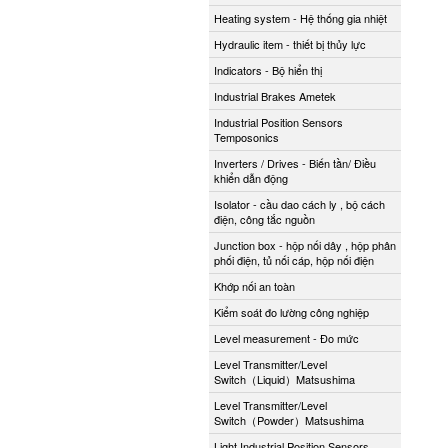
Heating system - Hệ thống gia nhiệt
Hydraulic item - thiết bị thủy lực
Indicators - Bộ hiển thị
Industrial Brakes Ametek
Industrial Position Sensors
Temposonics
Inverters / Drives - Biến tần/ Điều
khiển dẫn động
Isolator - cầu dao cách ly , bộ cách
điện, công tắc nguồn
Junction box - hộp nối dây , hộp phân
phối điện, tủ nối cáp, hộp nối điện
Khớp nối an toàn
Kiểm soát đo lường công nghiệp
Level measurement - Đo mức
Level Transmitter/Level
Switch（Liquid）Matsushima
Level Transmitter/Level
Switch（Powder）Matsushima
Light Industrial Position Sensors