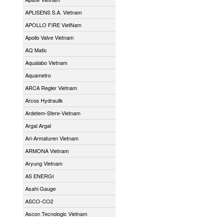
APLISENS S.A. Vietnam
APOLLO FIRE VietNam
Apollo Valve Vietnam
AQ Matic
Aqualabo Vietnam
Aquametro
ARCA Regler Vietnam
Arcos Hydraulik
Ardetem-Sfere-Vietnam
Argal Argal
Ari-Armaturen Vietnam
ARMONA Vietnam
Aryung Vietnam
AS ENERGI
Asahi Gauge
ASCO-CO2
Ascon Tecnologic Vietnam