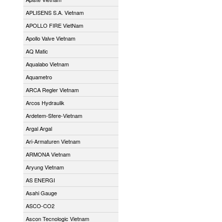
APLISENS S.A. Vietnam
APOLLO FIRE VietNam
Apollo Valve Vietnam
AQ Matic
Aqualabo Vietnam
Aquametro
ARCA Regler Vietnam
Arcos Hydraulik
Ardetem-Sfere-Vietnam
Argal Argal
Ari-Armaturen Vietnam
ARMONA Vietnam
Aryung Vietnam
AS ENERGI
Asahi Gauge
ASCO-CO2
Ascon Tecnologic Vietnam