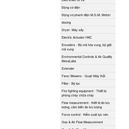
Động cơ điện
Động cơ phanh điện M.G.M. Motori
dosing
Dryer- Máy sấy
Electric Actuator HKC
Encoders - Bộ mã hóa xung, bộ giải
mã xung
Environmental Controls & Air Quality
MesaLabs
Extender
Fans/ Blowers - Quạt/ Máy thổi
Filter - Bộ lọc
Fire fighting equipment - Thiết bị
phòng cháy chữa cháy
Flow measurement - thiết bị đo lưu
lượng, cảm biến đo lưu lượng
Force control - Kiểm soát lực nén
Gas & Air Flow Measurement