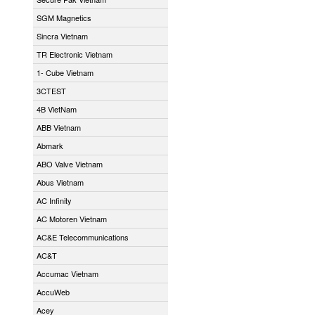
SGM Magnetics
Sincra Vietnam
TR Electronic Vietnam
1- Cube Vietnam
3CTEST
4B VietNam
ABB Vietnam
Abmark
ABO Valve Vietnam
Abus Vietnam
AC Infinity
AC Motoren Vietnam
AC&E Telecommunications
AC&T
Accumac Vietnam
AccuWeb
Acey