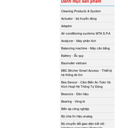
Danh mục sản phẩm
Cleaning Products & System
Actuator - bộ truyền động
Adaptor
Air conditioning systems MTA S.P.A
Analyzer - Máy phân tích
Balancing machine - Máy cân bằng
Battery - Ắc quy
Baumuller vietnam
BBC Bircher Smart Access - Thiết bị
hệ thống dò tìm
Bea Sensor - Cảm Biến An Toàn Và
Kích Hoạt Hệ Thống Tự Động
Beacons - Đèn hiệu
Bearing - Vòng bi
Biến áp công nghiệp
Bộ chia tín hiệu analog
Bộ chuyển đổi giao diện kết nối -
Interface converter/ Protocols