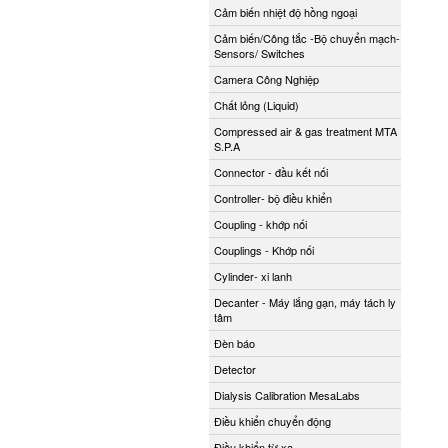
Cảm biến nhiệt độ hồng ngoại
Cảm biến/Công tắc -Bộ chuyển mạch-
Sensors/ Switches
Camera Công Nghiệp
Chất lỏng (Liquid)
Compressed air & gas treatment MTA
S.P.A
Connector - đầu kết nối
Controller- bộ điều khiển
Coupling - khớp nối
Couplings - Khớp nối
Cylinder- xi lanh
Decanter - Máy lắng gạn, máy tách ly
tâm
Đèn báo
Detector
Dialysis Calibration MesaLabs
Điều khiển chuyển động
Điều khiển từ xa