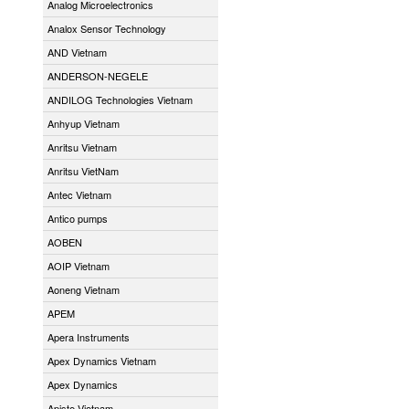
Analog Microelectronics
Analox Sensor Technology
AND Vietnam
ANDERSON-NEGELE
ANDILOG Technologies Vietnam
Anhyup Vietnam
Anritsu Vietnam
Anritsu VietNam
Antec Vietnam
Antico pumps
AOBEN
AOIP Vietnam
Aoneng Vietnam
APEM
Apera Instruments
Apex Dynamics Vietnam
Apex Dynamics
Apiste Vietnam