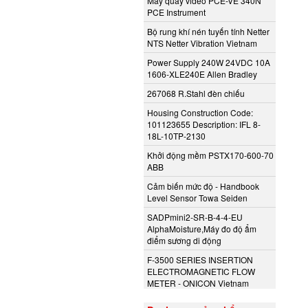
Máy quay video PCE-VE 340N
PCE Instrument
Bộ rung khí nén tuyến tính Netter
NTS Netter Vibration Vietnam
Power Supply 240W 24VDC 10A
1606-XLE240E Allen Bradley
267068 R.Stahl đèn chiếu
Housing Construction Code:
101123655 Description: IFL 8-
18L-10TP-2130
Khởi động mềm PSTX170-600-70
ABB
Cảm biến mức độ - Handbook
Level Sensor Towa Seiden
SADPmini2-SR-B-4-4-EU
AlphaMoisture,Máy đo độ ẩm
điểm sương di động
F-3500 SERIES INSERTION
ELECTROMAGNETIC FLOW
METER - ONICON Vietnam