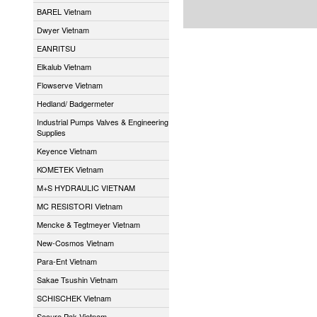
BAREL Vietnam
Dwyer Vietnam
EANRITSU
Elkalub Vietnam
Flowserve Vietnam
Hedland/ Badgermeter
Industrial Pumps Valves & Engineering
Supplies
Keyence Vietnam
KOMETEK Vietnam
M+S HYDRAULIC VIETNAM
MC RESISTORI Vietnam
Mencke & Tegtmeyer Vietnam
New-Cosmos Vietnam
Para-Ent Vietnam
Sakae Tsushin Vietnam
SCHISCHEK Vietnam
Secure Pak Vietnam