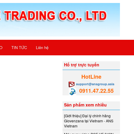
O
TIN TỨC
Liên hệ
Hổ trợ trực tuyến
HotLine
support@ansgroup.asia
0911.47.22.55
Sản phẩm xem nhiều
[Giới thiệu] Đại lý chính hãng
Giovenzana tại Vietnam - ANS
Vietnam