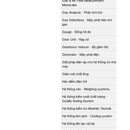
Gas & Air Flow Measurement
MesaLabs
Gas Analysis - Phân tích khí
Gas Detections - Máy phát hiện khí
gas
Gauge - Đồng hồ đo
Gear Unit - Hộp số
Gearboxs/ reducer - Bộ giảm tốc
Generator - Máy phát điện
Giải pháp điện áp cho hệ thống và nhà
máy
Giám sát chất lỏng
Hàn điểm điện trở
Hệ thống cân - Weighing systems
Hệ thống kiểm soát chất lượng -
Quality testing System
Hệ thống kiểm tra Woehler Technik
Hệ thống làm lạnh - Cooling system
Hệ thống liên lạc nội bộ