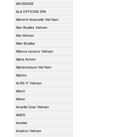
AKUSENSE
ALA OFFICINE SPA
Albrecht-Automatik Viet Nam
Alen Bradley Vietnam
Alia Vietnam
Allen Bradley
Alliance sensors Vietnam
Alpha-Achem
Alphamoisture Viet Nam
Alphino
ALRE-IT Vietnam
Altech
Althen
Amarillo Gear Vietnam
AMES
Ametek
Amptron Vietnam