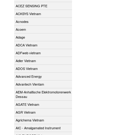
ACEZ SENSING PTE
ACKSYS Vietnam
Acnodes
Acoem
Adage
ADCA Vietnam
ADFweb vietnam
Adler Vietnam
ADOS Vietnam
Advanced Energy
Advantech Vientam
AEM-Anhaltische Elektromotorenwerk
Dessau
AGATE Vietnam
AGR Vietnam
Agrichema Vietnam
AIC - Amalgamated Instrument