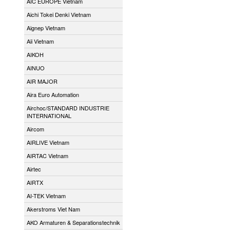
AIC EUROPE Vietnam
Aichi Tokei Denki Vietnam
Aignep Vietnam
Aii Vietnam
AIKOH
AINUO
AIR MAJOR
Aira Euro Automation
Airchoc/STANDARD INDUSTRIE
INTERNATIONAL
Aircom
AIRLIVE Vietnam
AIRTAC Vietnam
Airtec
AIRTX
AI-TEK Vietnam
Akerstroms Viet Nam
AKO Armaturen & Separationstechnik