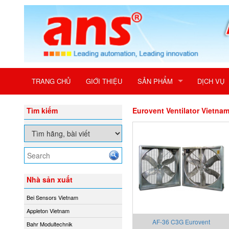
TRANG CHỦ
GIỚI THIỆU
SẢN PHẨM
DỊCH VỤ
Tìm kiếm
Eurovent Ventilator Vietna
Nhà sản xuất
Bei Sensors Vietnam
Appleton Vietnam
AF-36 C3G Eurovent
Bahr Modultechnik