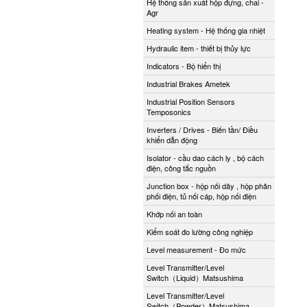
Hệ thống sản xuất hộp đựng, chai -
Agr
Heating system - Hệ thống gia nhiệt
Hydraulic item - thiết bị thủy lực
Indicators - Bộ hiển thị
Industrial Brakes Ametek
Industrial Position Sensors
Temposonics
Inverters / Drives - Biến tần/ Điều
khiển dẫn động
Isolator - cầu dao cách ly , bộ cách
điện, công tắc nguồn
Junction box - hộp nối dây , hộp phân
phối điện, tủ nối cáp, hộp nối điện
Khớp nối an toàn
Kiểm soát đo lường công nghiệp
Level measurement - Đo mức
Level Transmitter/Level
Switch（Liquid）Matsushima
Level Transmitter/Level
Switch（Powder）Matsushima