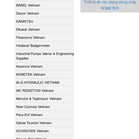
Thiết bị đo lưu lượng dòng chảy
BAREL Vietnam
KOMETER
Dwyer Vietnam
EANRITSU
Elkalub Vietnam
Flowserve Vietnam
Hedland/ Badgermeter
Industrial Pumps Valves & Engineering
Supplies
Keyence Vietnam
KOMETEK Vietnam
M+S HYDRAULIC VIETNAM
MC RESISTORI Vietnam
Mencke & Tegtmeyer Vietnam
New-Cosmos Vietnam
Para-Ent Vietnam
Sakae Tsushin Vietnam
SCHISCHEK Vietnam
Secure Pak Vietnam