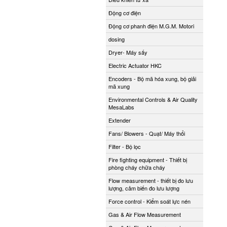
Động cơ điện
Động cơ phanh điện M.G.M. Motori
dosing
Dryer- Máy sấy
Electric Actuator HKC
Encoders - Bộ mã hóa xung, bộ giải
mã xung
Environmental Controls & Air Quality
MesaLabs
Extender
Fans/ Blowers - Quạt/ Máy thổi
Filter - Bộ lọc
Fire fighting equipment - Thiết bị
phòng cháy chữa cháy
Flow measurement - thiết bị đo lưu
lượng, cảm biến đo lưu lượng
Force control - Kiểm soát lực nén
Gas & Air Flow Measurement