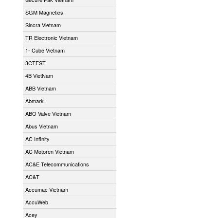
SGM Magnetics
Sincra Vietnam
TR Electronic Vietnam
1- Cube Vietnam
3CTEST
4B VietNam
ABB Vietnam
Abmark
ABO Valve Vietnam
Abus Vietnam
AC Infinity
AC Motoren Vietnam
AC&E Telecommunications
AC&T
Accumac Vietnam
AccuWeb
Acey