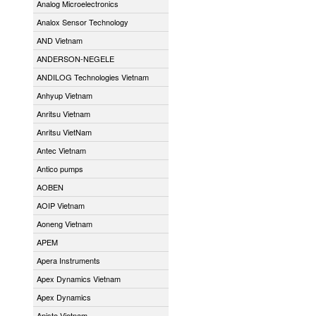
Analog Microelectronics
Analox Sensor Technology
AND Vietnam
ANDERSON-NEGELE
ANDILOG Technologies Vietnam
Anhyup Vietnam
Anritsu Vietnam
Anritsu VietNam
Antec Vietnam
Antico pumps
AOBEN
AOIP Vietnam
Aoneng Vietnam
APEM
Apera Instruments
Apex Dynamics Vietnam
Apex Dynamics
Apiste Vietnam