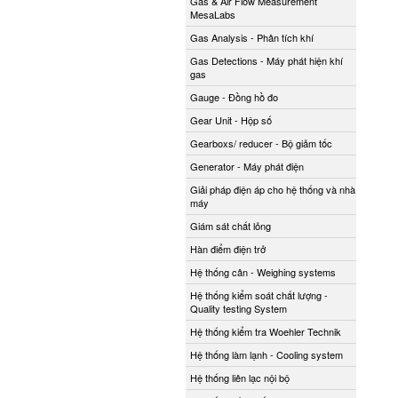
Gas & Air Flow Measurement
MesaLabs
Gas Analysis - Phân tích khí
Gas Detections - Máy phát hiện khí
gas
Gauge - Đồng hồ đo
Gear Unit - Hộp số
Gearboxs/ reducer - Bộ giảm tốc
Generator - Máy phát điện
Giải pháp điện áp cho hệ thống và nhà
máy
Giám sát chất lỏng
Hàn điểm điện trở
Hệ thống cân - Weighing systems
Hệ thống kiểm soát chất lượng -
Quality testing System
Hệ thống kiểm tra Woehler Technik
Hệ thống làm lạnh - Cooling system
Hệ thống liên lạc nội bộ