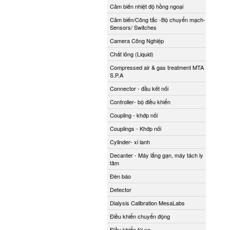
Cảm biến nhiệt độ hồng ngoại
Cảm biến/Công tắc -Bộ chuyển mạch-
Sensors/ Switches
Camera Công Nghiệp
Chất lỏng (Liquid)
Compressed air & gas treatment MTA
S.P.A
Connector - đầu kết nối
Controller- bộ điều khiển
Coupling - khớp nối
Couplings - Khớp nối
Cylinder- xi lanh
Decanter - Máy lắng gạn, máy tách ly
tâm
Đèn báo
Detector
Dialysis Calibration MesaLabs
Điều khiển chuyển động
Điều khiển từ xa