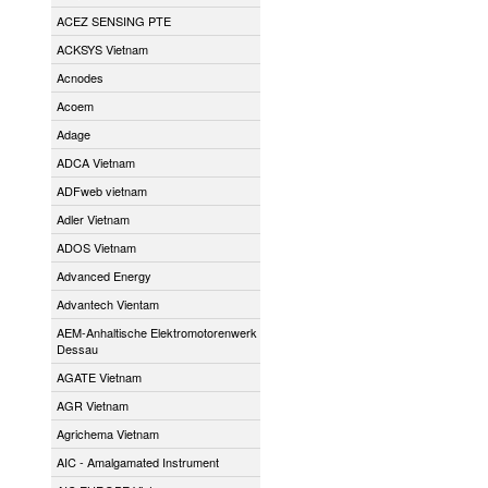
ACEZ SENSING PTE
ACKSYS Vietnam
Acnodes
Acoem
Adage
ADCA Vietnam
ADFweb vietnam
Adler Vietnam
ADOS Vietnam
Advanced Energy
Advantech Vientam
AEM-Anhaltische Elektromotorenwerk
Dessau
AGATE Vietnam
AGR Vietnam
Agrichema Vietnam
AIC - Amalgamated Instrument