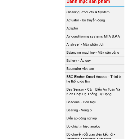
Danh mục sản phẩm
Cleaning Products & System
Actuator - bộ truyền động
Adaptor
Air conditioning systems MTA S.P.A
Analyzer - Máy phân tích
Balancing machine - Máy cân bằng
Battery - Ắc quy
Baumuller vietnam
BBC Bircher Smart Access - Thiết bị
hệ thống dò tìm
Bea Sensor - Cảm Biến An Toàn Và
Kích Hoạt Hệ Thống Tự Động
Beacons - Đèn hiệu
Bearing - Vòng bi
Biến áp công nghiệp
Bộ chia tín hiệu analog
Bộ chuyển đổi giao diện kết nối -
Interface converter/ Protocols