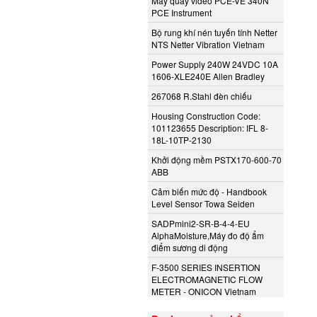
Máy quay video PCE-VE 340N
PCE Instrument
Bộ rung khí nén tuyến tính Netter
NTS Netter Vibration Vietnam
Power Supply 240W 24VDC 10A
1606-XLE240E Allen Bradley
267068 R.Stahl đèn chiếu
Housing Construction Code:
101123655 Description: IFL 8-
18L-10TP-2130
Khởi động mềm PSTX170-600-70
ABB
Cảm biến mức độ - Handbook
Level Sensor Towa Seiden
SADPmini2-SR-B-4-4-EU
AlphaMoisture,Máy đo độ ẩm
điểm sương di động
F-3500 SERIES INSERTION
ELECTROMAGNETIC FLOW
METER - ONICON Vietnam