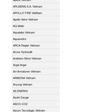
APLISENS S.A. Vietnam
APOLLO FIRE VietNam
Apollo Valve Vietnam
AQ Matic
Aqualabo Vietnam
Aquametro
ARCA Regler Vietnam
Arcos Hydraulik
Ardetem-Sfere-Vietnam
Argal Argal
Ari-Armaturen Vietnam
ARMONA Vietnam
Aryung Vietnam
AS ENERGI
Asahi Gauge
ASCO-CO2
Ascon Tecnologic Vietnam