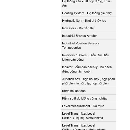
Hệ thống sản xuất hộp đựng, chai -
Agr
Heating system - Hệ thống gia nhiệt
Hydraulic item - thiết bị thủy lực
Indicators - Bộ hiển thị
Industrial Brakes Ametek
Industrial Position Sensors
Temposonics
Inverters / Drives - Biến tần/ Điều
khiển dẫn động
Isolator - cầu dao cách ly , bộ cách
điện, công tắc nguồn
Junction box - hộp nối dây , hộp phân
phối điện, tủ nối cáp, hộp nối điện
Khớp nối an toàn
Kiểm soát đo lường công nghiệp
Level measurement - Đo mức
Level Transmitter/Level
Switch（Liquid）Matsushima
Level Transmitter/Level
Switch（Powder）Matsushima