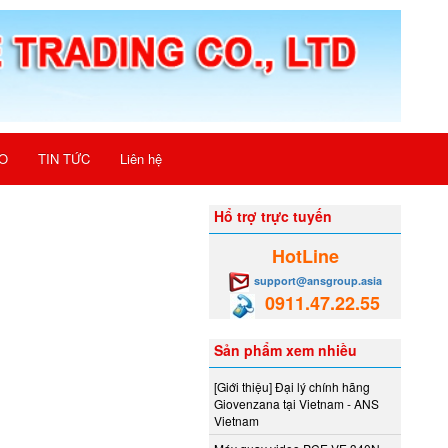
O
TIN TỨC
Liên hệ
Hổ trợ trực tuyến
HotLine
support@ansgroup.asia
0911.47.22.55
Sản phẩm xem nhiều
[Giới thiệu] Đại lý chính hãng
Giovenzana tại Vietnam - ANS
Vietnam