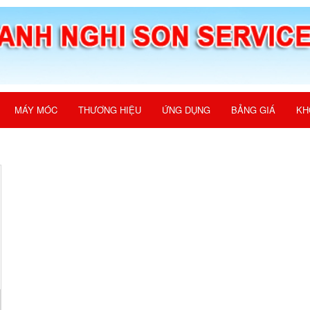
MÁY MÓC
THƯƠNG HIỆU
ỨNG DỤNG
BẢNG GIÁ
KH