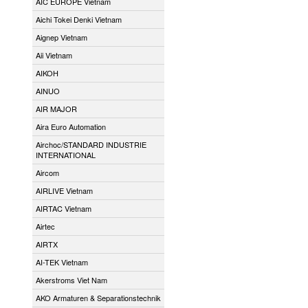
AIC EUROPE Vietnam
Aichi Tokei Denki Vietnam
Aignep Vietnam
Aii Vietnam
AIKOH
AINUO
AIR MAJOR
Aira Euro Automation
Airchoc/STANDARD INDUSTRIE
INTERNATIONAL
Aircom
AIRLIVE Vietnam
AIRTAC Vietnam
Airtec
AIRTX
AI-TEK Vietnam
Akerstroms Viet Nam
AKO Armaturen & Separationstechnik