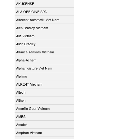
AKUSENSE
ALA OFFICINE SPA
Albrecht-Automatik Viet Nam
Alen Bradley Vietnam
Alia Vietnam
Allen Bradley
Alliance sensors Vietnam
Alpha-Achem
Alphamoisture Viet Nam
Alphino
ALRE-IT Vietnam
Altech
Althen
Amarillo Gear Vietnam
AMES
Ametek
Amptron Vietnam