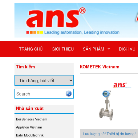
TRANG CHỦ
GIỚI THIỆU
SẢN PHẨM
DỊCH VỤ
Tìm kiếm
KOMETEK Vietnam
Nhà sản xuất
Bei Sensors Vietnam
Appleton Vietnam
Lưu lượng kế/ Thiết bị đo lượng/
Bahr Modultechnik