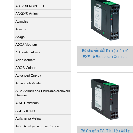
ACEZ SENSING PTE
ACKSYS Vietnam
Acnodes
Acoem
Adage
ADCA Vietnam
Bộ chuyển đổi tín hiệu tần số
ADFweb vietnam
PXF-10 Brodersen Controls
Adler Vietnam
ADOS Vietnam
Advanced Energy
Advantech Vientam
AEM-Anhaltische Elektromotorenwerk
Dessau
AGATE Vietnam
AGR Vietnam
Agrichema Vietnam
AIC - Amalgamated Instrument
Bộ Chuyển Đổi Tín Hiệu Xử Lý