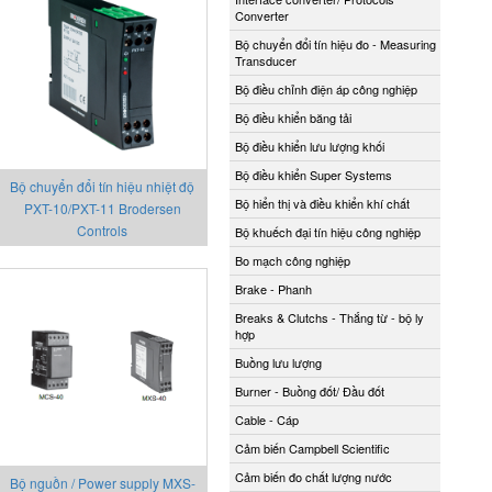
Converter
Bộ chuyển đổi tín hiệu đo - Measuring
Transducer
Bộ điều chỉnh điện áp công nghiệp
Bộ điều khiển băng tải
Bộ điều khiển lưu lượng khối
Bộ điều khiển Super Systems
Bộ chuyển đổi tín hiệu nhiệt độ
Bộ hiển thị và điều khiển khí chất
PXT-10/PXT-11 Brodersen
Controls
Bộ khuếch đại tín hiệu công nghiệp
Bo mạch công nghiệp
Brake - Phanh
Breaks & Clutchs - Thắng từ - bộ ly
hợp
Buồng lưu lượng
Burner - Buồng đốt/ Đầu đốt
Cable - Cáp
Cảm biến Campbell Scientific
Cảm biến đo chất lượng nước
Bộ nguồn / Power supply MXS-