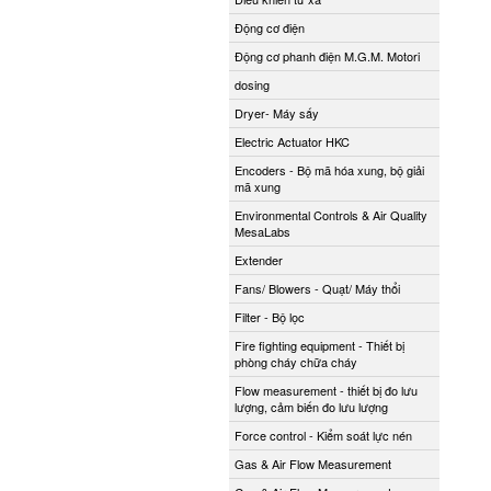
Động cơ điện
Động cơ phanh điện M.G.M. Motori
dosing
Dryer- Máy sấy
Electric Actuator HKC
Encoders - Bộ mã hóa xung, bộ giải
mã xung
Environmental Controls & Air Quality
MesaLabs
Extender
Fans/ Blowers - Quạt/ Máy thổi
Filter - Bộ lọc
Fire fighting equipment - Thiết bị
phòng cháy chữa cháy
Flow measurement - thiết bị đo lưu
lượng, cảm biến đo lưu lượng
Force control - Kiểm soát lực nén
Gas & Air Flow Measurement