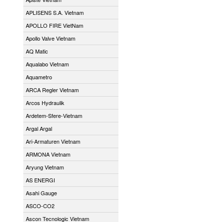
APLISENS S.A. Vietnam
APOLLO FIRE VietNam
Apollo Valve Vietnam
AQ Matic
Aqualabo Vietnam
Aquametro
ARCA Regler Vietnam
Arcos Hydraulik
Ardetem-Sfere-Vietnam
Argal Argal
Ari-Armaturen Vietnam
ARMONA Vietnam
Aryung Vietnam
AS ENERGI
Asahi Gauge
ASCO-CO2
Ascon Tecnologic Vietnam