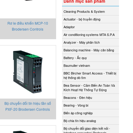
Danh mục sản phẩm
Cleaning Products & System
Actuator - bộ truyền động
Rơ le điều khiển MCP-10
Adaptor
Brodersen Controls
Air conditioning systems MTA S.P.A
Analyzer - Máy phân tích
Balancing machine - Máy cân bằng
Battery - Ắc quy
Baumuller vietnam
BBC Bircher Smart Access - Thiết bị
hệ thống dò tìm
Bea Sensor - Cảm Biến An Toàn Và
Kích Hoạt Hệ Thống Tự Động
Beacons - Đèn hiệu
Bộ chuyển đổi tín hiệu tần số
Bearing - Vòng bi
PXF-20 Brodersen Controls
Biến áp công nghiệp
Bộ chia tín hiệu analog
Bộ chuyển đổi giao diện kết nối -
Interface converter/ Protocols