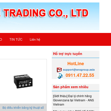
O
TIN TỨC
Liên hệ
Hổ trợ trực tuyến
HotLine
support@ansgroup.asia
0911.47.22.55
Sản phẩm xem nhiều
[Giới thiệu] Đại lý chính hãng
Giovenzana tại Vietnam - ANS
Vietnam
Bộ điều khiển bảng kỹ thuật số