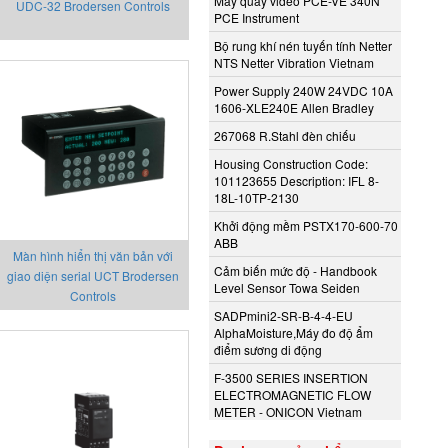
Máy quay video PCE-VE 340N
UDC-32 Brodersen Controls
PCE Instrument
Bộ rung khí nén tuyến tính Netter
NTS Netter Vibration Vietnam
Power Supply 240W 24VDC 10A
1606-XLE240E Allen Bradley
267068 R.Stahl đèn chiếu
Housing Construction Code:
101123655 Description: IFL 8-
18L-10TP-2130
Khởi động mềm PSTX170-600-70
ABB
Màn hình hiển thị văn bản với
Cảm biến mức độ - Handbook
giao diện serial UCT Brodersen
Level Sensor Towa Seiden
Controls
SADPmini2-SR-B-4-4-EU
AlphaMoisture,Máy đo độ ẩm
điểm sương di động
F-3500 SERIES INSERTION
ELECTROMAGNETIC FLOW
METER - ONICON Vietnam