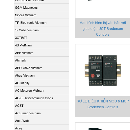
SGM Magnetics
Sincra Vietnam
TR Electronic Vietnam
Màn hình hiển thị văn bản với
giao diện UCT Brodersen
1- Cube Vietnam
Controls
3CTEST
4B VietNam
ABB Vietnam
Abmark
ABO Valve Vietnam
Abus Vietnam
AC Infinity
AC Motoren Vietnam
AC&E Telecommunications
RƠ LE ĐIỀU KHIỂN MCU & MCP
AC&T
Brodersen Controls
Accumac Vietnam
AccuWeb
Acey