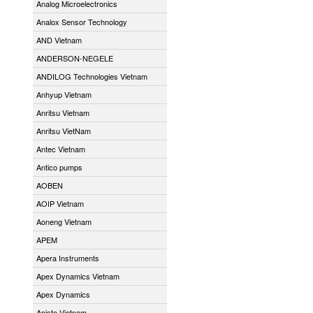
Analog Microelectronics
Analox Sensor Technology
AND Vietnam
ANDERSON-NEGELE
ANDILOG Technologies Vietnam
Anhyup Vietnam
Anritsu Vietnam
Anritsu VietNam
Antec Vietnam
Antico pumps
AOBEN
AOIP Vietnam
Aoneng Vietnam
APEM
Apera Instruments
Apex Dynamics Vietnam
Apex Dynamics
Apiste Vietnam