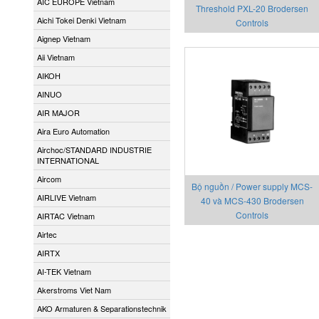
AIC EUROPE Vietnam
Threshold PXL-20 Brodersen
Aichi Tokei Denki Vietnam
Controls
Aignep Vietnam
Aii Vietnam
AIKOH
AINUO
AIR MAJOR
Aira Euro Automation
Airchoc/STANDARD INDUSTRIE
INTERNATIONAL
Aircom
Bộ nguồn / Power supply MCS-
AIRLIVE Vietnam
40 và MCS-430 Brodersen
Controls
AIRTAC Vietnam
Airtec
AIRTX
AI-TEK Vietnam
Akerstroms Viet Nam
AKO Armaturen & Separationstechnik