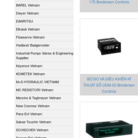
175 Brodersen Controls
BAREL Vietnam
Dwyer Vietnam
EANRITSU
Elkalub Vietnam
Flowserve Vietnam
Hedland/ Badgermeter
Industrial Pumps Valves & Engineering
Supplies
Keyence Vietnam
KOMETEK Vietnam
BỘ ĐO VÀ ĐIỀU KHIỂN KĨ
M+S HYDRAULIC VIETNAM
THUẬT SỐ UDM-20 Brodersen
MC RESISTORI Vietnam
Controls
Mencke & Tegtmeyer Vietnam
New-Cosmos Vietnam
Para-Ent Vietnam
Sakae Tsushin Vietnam
SCHISCHEK Vietnam
Secure Pak Vietnam