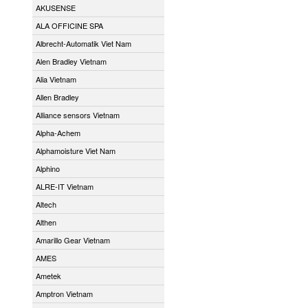
AKUSENSE
ALA OFFICINE SPA
Albrecht-Automatik Viet Nam
Alen Bradley Vietnam
Alia Vietnam
Allen Bradley
Alliance sensors Vietnam
Alpha-Achem
Alphamoisture Viet Nam
Alphino
ALRE-IT Vietnam
Altech
Althen
Amarillo Gear Vietnam
AMES
Ametek
Amptron Vietnam