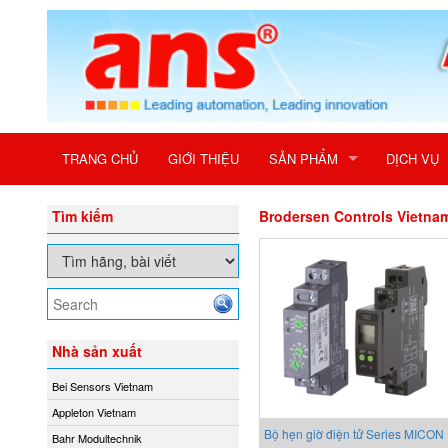
TRANG CHỦ
GIỚI THIỆU
SẢN PHẨM
DỊCH VỤ
Tìm kiếm
Brodersen Controls Vietna
Nhà sản xuất
Bei Sensors Vietnam
Appleton Vietnam
Bộ hẹn giờ điện tử Series MICON
Bahr Modultechnik