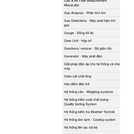
Gas & Air Flow Measurement
MesaLabs
Gas Analysis - Phân tích khí
Gas Detections - Máy phát hiện khí
gas
Gauge - Đồng hồ đo
Gear Unit - Hộp số
Gearboxs/ reducer - Bộ giảm tốc
Generator - Máy phát điện
Giải pháp điện áp cho hệ thống và nhà
máy
Giám sát chất lỏng
Hàn điểm điện trở
Hệ thống cân - Weighing systems
Hệ thống kiểm soát chất lượng -
Quality testing System
Hệ thống kiểm tra Woehler Technik
Hệ thống làm lạnh - Cooling system
Hệ thống liên lạc nội bộ