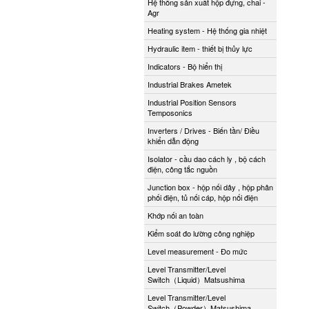
Hệ thống sản xuất hộp đựng, chai -
Agr
Heating system - Hệ thống gia nhiệt
Hydraulic item - thiết bị thủy lực
Indicators - Bộ hiển thị
Industrial Brakes Ametek
Industrial Position Sensors
Temposonics
Inverters / Drives - Biến tần/ Điều
khiển dẫn động
Isolator - cầu dao cách ly , bộ cách
điện, công tắc nguồn
Junction box - hộp nối dây , hộp phân
phối điện, tủ nối cáp, hộp nối điện
Khớp nối an toàn
Kiểm soát đo lường công nghiệp
Level measurement - Đo mức
Level Transmitter/Level
Switch（Liquid）Matsushima
Level Transmitter/Level
Switch（Powder）Matsushima