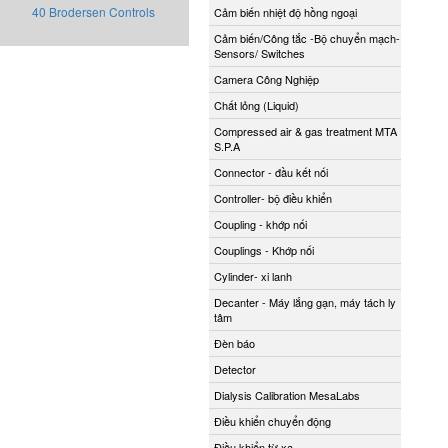
40 Brodersen Controls
Cảm biến nhiệt độ hồng ngoại
Cảm biến/Công tắc -Bộ chuyển mạch-
Sensors/ Switches
Camera Công Nghiệp
Chất lỏng (Liquid)
Compressed air & gas treatment MTA
S.P.A
Connector - đầu kết nối
Controller- bộ điều khiển
Coupling - khớp nối
Couplings - Khớp nối
Cylinder- xi lanh
Decanter - Máy lắng gạn, máy tách ly
tâm
Đèn báo
Detector
Dialysis Calibration MesaLabs
Điều khiển chuyển động
Điều khiển từ xa