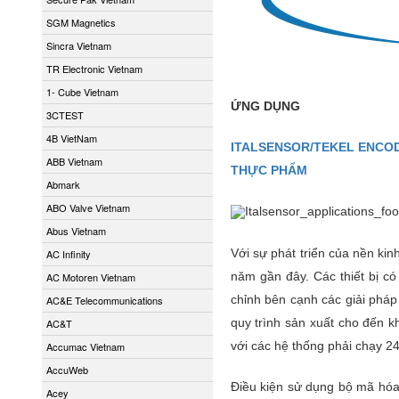
SGM Magnetics
Sincra Vietnam
TR Electronic Vietnam
1- Cube Vietnam
ỨNG DỤNG
3CTEST
4B VietNam
ITALSENSOR/TEKEL ENCODE
ABB Vietnam
THỰC PHẨM
Abmark
ABO Valve Vietnam
Abus Vietnam
Với sự phát triển của nền ki
AC Infinity
năm gần đây. Các thiết bị có
AC Motoren Vietnam
chỉnh bên cạnh các giải phá
AC&E Telecommunications
quy trình sản xuất cho đến k
AC&T
với các hệ thống phải chạy 2
Accumac Vietnam
AccuWeb
Điều kiện sử dụng bộ mã hóa 
Acey