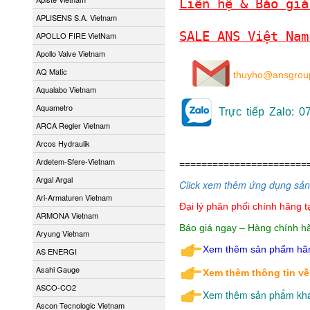
Liên hệ & Báo giá
APLISENS S.A. Vietnam
SALE ANS Việt Nam
APOLLO FIRE VietNam
Apollo Valve Vietnam
AQ Matic
thuyho@ansgroup
Aqualabo Vietnam
Aquametro
Trực tiếp Zalo: 
ARCA Regler Vietnam
Arcos Hydraulik
Ardetem-Sfere-Vietnam
=======================
Argal Argal
Click xem thêm ứng dụng sả
Ari-Armaturen Vietnam
Đại lý phân phối chính hãng
t
ARMONA Vietnam
Báo giá ngay – Hàng chính hã
Aryung Vietnam
Xem thêm sản phẩm hãn
AS ENERGI
Asahi Gauge
Xem thêm thông tin về
ASCO-CO2
Xem thêm sản phẩm khá
Ascon Tecnologic Vietnam