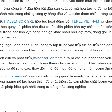
thiết bị điện tử, tự động hóa điện tử dữ liệu vào danh mục thiết bị sản
 những công ty Ý đầu tiên bắt đầu sản xuất bộ mã hóa tương đối và bộ
thành một trong những công ty hàng đầu và là điểm tham chiếu trong t
09,
ITALSENSOR SRL
tiếp tục hoạt động bởi
TEKEL VIETNAM
và chuy
 hóa quay, từ phiên bản tiêu chuẩn đến phiên bản tùy chỉnh hoàn toà
iới trong các lĩnh vực công nghiệp khác nhau như dệt may, đóng gói, in
uân sự, v.v
đại họa Bách Khoa Turin, công ty tập trung vào tiếp tục cải tiến các 
 trên mong đợi của khách hàng và đảm bảo độ tin cậy vượt trội và tuổi 
n cứu và phát triển,
Italsensor Vietnam
đưa ra các giải pháp theo yêu
ừ ban đầu đến sản phẩm hoàn thiện cho các ứng dụng khác nhau cũ
 sốc và độ rung cao, thay đổi nhiệt độ, hoạt động trong môi trường ẩ
g nước,
Italsensor/’Tekel
có định hướng quốc tế mạnh mẽ, xuất khẩu s
hông ngừng nỗ lực hoàn thiện để phát triển các sản phẩm chất lượng v
giải pháp hiệu quả nhất trong tự động hóa công nghiệp.