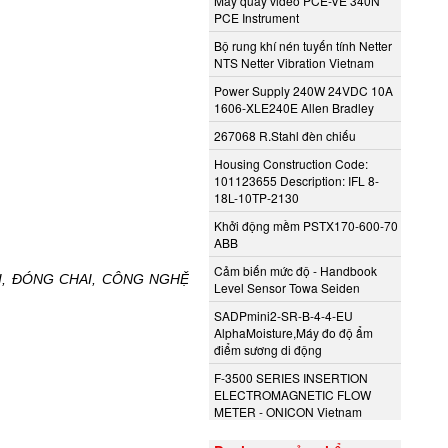
Máy quay video PCE-VE 340N
PCE Instrument
Bộ rung khí nén tuyến tính Netter
NTS Netter Vibration Vietnam
Power Supply 240W 24VDC 10A
1606-XLE240E Allen Bradley
267068 R.Stahl đèn chiếu
Housing Construction Code:
101123655 Description: IFL 8-
18L-10TP-2130
Khởi động mềm PSTX170-600-70
ABB
Cảm biến mức độ - Handbook
ÓI, ĐÓNG CHAI, CÔNG NGHỆ
Level Sensor Towa Seiden
SADPmini2-SR-B-4-4-EU
AlphaMoisture,Máy đo độ ẩm
điểm sương di động
F-3500 SERIES INSERTION
ELECTROMAGNETIC FLOW
METER - ONICON Vietnam