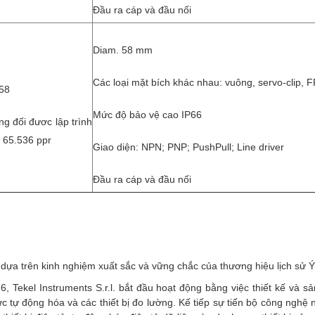
Đầu ra cáp và đầu nối
Diam. 58 mm
Các loại mặt bích khác nhau: vuông, servo-clip, 
58
Mức độ bảo vệ cao IP66
g đối đươc lập trình
 65.536 ppr
Giao diện: NPN; PNP; PushPull; Line driver
Đầu ra cáp và đầu nối
dựa trên kinh nghiệm xuất sắc và vững chắc của thương hiệu lịch sử Ý
 Tekel Instruments S.r.l. bắt đầu hoạt động bằng việc thiết kế và s
vực tự động hóa và các thiết bị đo lường. Kế tiếp sự tiến bộ công nghệ 