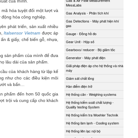
Gas & Air Flow Measurement
 xuất của mình.
MesaLabs
 mã hóa tuyệt đối một lượt và
Gas Analysis - Phân tích khí
ự động hóa công nghiệp.
Gas Detections - Máy phát hiện khí
gas
ên phát triển, sản xuất nhiều
n,
Italsensor Vietnam
được áp
Gauge - Đồng hồ đo
 ấn & giấy, chế biến gỗ, nhựa,
Gear Unit - Hộp số
Gearboxs/ reducer - Bộ giảm tốc
dòng sản phẩm của mình để đưa
Generator - Máy phát điện
thọ lâu dài của sản phẩm.
Giải pháp điện áp cho hệ thống và nhà
máy
 cầu của khách hàng từ lập kế
ng như cho các điều kiện môi
Giám sát chất lỏng
m ướt và bẩn…
Hàn điểm điện trở
ản phẩm đến hơn 50 quốc gia
Hệ thống cân - Weighing systems
ượt trội và cung cấp cho khách
Hệ thống kiểm soát chất lượng -
Quality testing System
Hệ thống kiểm tra Woehler Technik
Hệ thống làm lạnh - Cooling system
Hệ thống liên lạc nội bộ