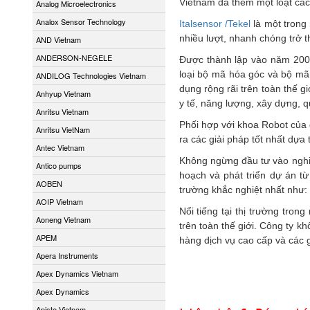
Vietnam đã thêm một loạt các 
Analog Microelectronics
Analox Sensor Technology
Italsensor /Tekel
là một trong
nhiều lượt, nhanh chóng trở 
AND Vietnam
ANDERSON-NEGELE
Được thành lập vào năm 20
loại bộ mã hóa góc và bộ mã
ANDILOG Technologies Vietnam
dụng rộng rãi trên toàn thế g
Anhyup Vietnam
y tế, năng lượng, xây dựng, q
Anritsu Vietnam
Phối hợp với khoa Robot của 
Anritsu VietNam
ra các giải pháp tốt nhất dựa
Antec Vietnam
Không ngừng đầu tư vào nghiê
Antico pumps
hoạch và phát triển dự án t
AOBEN
trường khắc nghiệt nhất như:
AOIP Vietnam
Nổi tiếng tại thị trường tron
Aoneng Vietnam
trên toàn thế giới. Công ty k
APEM
hàng dịch vụ cao cấp và các 
Apera Instruments
Apex Dynamics Vietnam
Apex Dynamics
Apiste Vietnam