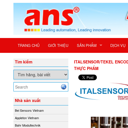
TRANG CHỦ
GIỚI THIỆU
SẢN PHẨM
DỊCH VỤ
Tìm kiếm
ITALSENSOR/TEKEL ENCODE
THỰC PHẨM
Nhà sản xuất
Bei Sensors Vietnam
Appleton Vietnam
Bahr Modultechnik