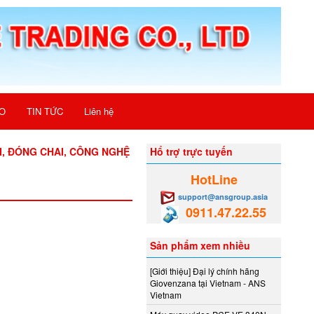
O
TIN TỨC
Liên hệ
I, ĐÓNG CHAI, CÔNG NGHỆ
Hổ trợ trực tuyến
HotLine
support@ansgroup.asia
0911.47.22.55
Sản phẩm xem nhiều
[Giới thiệu] Đại lý chính hãng
Giovenzana tại Vietnam - ANS
Vietnam