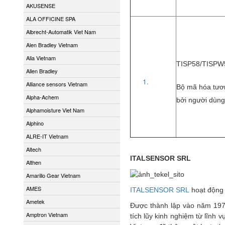
AKUSENSE
ALA OFFICINE SPA
Albrecht-Automatik Viet Nam
Alen Bradley Vietnam
Alia Vietnam
TISP58/TISPW
Allen Bradley
Alliance sensors Vietnam
Bộ mã hóa tươn
Alpha-Achem
bởi người dùng
Alphamoisture Viet Nam
Alphino
ALRE-IT Vietnam
Altech
ITALSENSOR SRL
Althen
Amarillo Gear Vietnam
AMES
ITALSENSOR SRL
hoạt động 
Ametek
Được thành lập vào năm 1976,
Amptron Vietnam
tích lũy kinh nghiệm từ lĩnh 