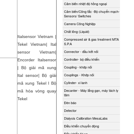
Cảm biến nhiệt độ hồng ngoại
Cảm biến/Công tắc -Bộ chuyển mạch-
Sensors/ Switches
Camera Công Nghiệp
Chất lỏng (Liquid)
Italsensor Vietnam |
Compressed air & gas treatment MTA
S.P.A
Tekel Vietnam| Ital
Connector - đầu kết nối
sensor Vietnam|
Controller- bộ điều khiển
Encorder Italsensor
Coupling - khớp nối
| Bộ giải mã xung
Couplings - Khớp nối
Ital sensor| Bộ giải
Cylinder- xi lanh
mã xung Tekel l Bộ
Decanter - Máy lắng gạn, máy tách ly
mã hóa vòng quay
tâm
Tekel
Đèn báo
Detector
Dialysis Calibration MesaLabs
Điều khiển chuyển động
Điều khiển từ xa