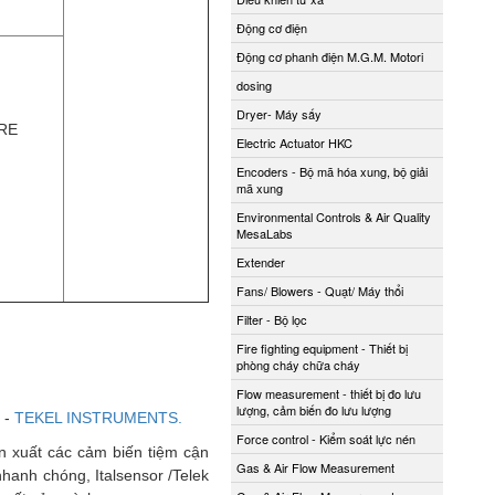
Động cơ điện
Động cơ phanh điện M.G.M. Motori
dosing
Dryer- Máy sấy
FRE
Electric Actuator HKC
Encoders - Bộ mã hóa xung, bộ giải
mã xung
Environmental Controls & Air Quality
MesaLabs
Extender
Fans/ Blowers - Quạt/ Máy thổi
Filter - Bộ lọc
Fire fighting equipment - Thiết bị
phòng cháy chữa cháy
Flow measurement - thiết bị đo lưu
lượng, cảm biến đo lưu lượng
 -
TEKEL INSTRUMENTS.
Force control - Kiểm soát lực nén
ản xuất các cảm biến tiệm cận
Gas & Air Flow Measurement
nhanh chóng, Italsensor /Telek