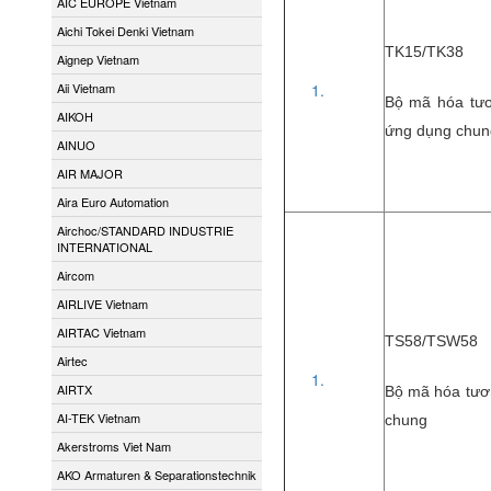
AIC EUROPE Vietnam
Aichi Tokei Denki Vietnam
TK15/TK38
Aignep Vietnam
Aii Vietnam
Bộ mã hóa tươ
AIKOH
ứng dụng chun
AINUO
AIR MAJOR
Aira Euro Automation
Airchoc/STANDARD INDUSTRIE
INTERNATIONAL
Aircom
AIRLIVE Vietnam
AIRTAC Vietnam
TS58/TSW58
Airtec
AIRTX
Bộ mã hóa tươ
AI-TEK Vietnam
chung
Akerstroms Viet Nam
AKO Armaturen & Separationstechnik