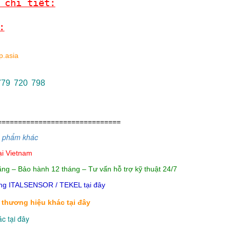
 chi tiết:
:
.asia
0779 720 798
==============================
n phẩm khác
ại Vietnam
ng – Bảo hành 12 tháng – Tư vấn hỗ trợ kỹ thuật 24/7
g ITALSENSOR / TEKEL tại đây
 thương hiệu khác tại đây
c tại đây