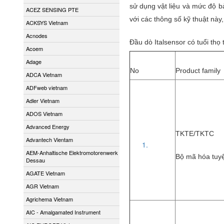
sử dụng vật liệu và mức độ b
ACEZ SENSING PTE
với các thông số kỹ thuật này,
ACKSYS Vietnam
Acnodes
Đầu dò Italsensor có tuổi thọ
Acoem
Adage
No
Product family
ADCA Vietnam
ADFweb vietnam
Adler Vietnam
ADOS Vietnam
Advanced Energy
TKTE/TKTC
Advantech Vientam
AEM-Anhaltische Elektromotorenwerk
Bộ mã hóa tuyệt
Dessau
AGATE Vietnam
AGR Vietnam
Agrichema Vietnam
AIC - Amalgamated Instrument