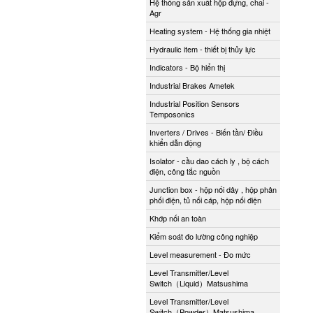
Hệ thống sản xuất hộp đựng, chai -
Agr
Heating system - Hệ thống gia nhiệt
Hydraulic item - thiết bị thủy lực
Indicators - Bộ hiển thị
Industrial Brakes Ametek
Industrial Position Sensors
Temposonics
Inverters / Drives - Biến tần/ Điều
khiển dẫn động
Isolator - cầu dao cách ly , bộ cách
điện, công tắc nguồn
Junction box - hộp nối dây , hộp phân
phối điện, tủ nối cáp, hộp nối điện
Khớp nối an toàn
Kiểm soát đo lường công nghiệp
Level measurement - Đo mức
Level Transmitter/Level
Switch（Liquid）Matsushima
Level Transmitter/Level
Switch（Powder）Matsushima