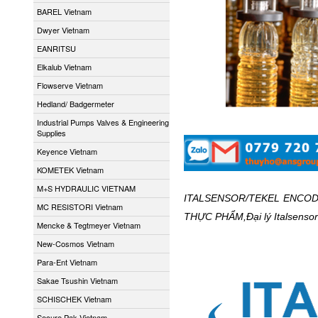
BAREL Vietnam
Dwyer Vietnam
EANRITSU
Elkalub Vietnam
Flowserve Vietnam
Hedland/ Badgermeter
Industrial Pumps Valves & Engineering
Supplies
Keyence Vietnam
KOMETEK Vietnam
M+S HYDRAULIC VIETNAM
ITALSENSOR/TEKEL ENCODE
MC RESISTORI Vietnam
THỰC PHẨM,Đại lý Italsensor 
Mencke & Tegtmeyer Vietnam
New-Cosmos Vietnam
Para-Ent Vietnam
Sakae Tsushin Vietnam
SCHISCHEK Vietnam
Secure Pak Vietnam